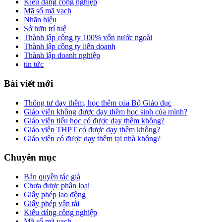
Kiểu dáng công nghiệp
Mã số mã vạch
Nhãn hiệu
Sở hữu trí tuệ
Thành lập công ty 100% vốn nước ngoài
Thành lập công ty liên doanh
Thành lập doanh nghiệp
tin tức
Bài viết mới
Thông tư dạy thêm, học thêm của Bộ Giáo dục
Giáo viên không được dạy thêm học sinh của mình?
Giáo viên tiểu học có được dạy thêm không?
Giáo viên THPT có được dạy thêm không?
Giáo viên có được dạy thêm tại nhà không?
Chuyên mục
Bản quyền tác giả
Chưa được phân loại
Giấy phép lao động
Giấy phép vận tải
Kiểu dáng công nghiệp
Mã số mã vạch