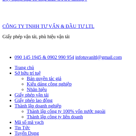
CÔNG TY TNHH TƯ VẤN & ĐẦU TƯ LTL
Giấy phép vận tải, phù hiệu vận tải
090 145 1945 & 0902 990 954
infotuvanltl@gmail.com
Trang chủ
Sở hữu trí tuệ
Bản quyền tác giả
Kiểu dáng công nghiệp
Nhãn hiệu
Giấy phép vận tải
Giấy phép lao động
Thành lập doanh nghiệp
Thành lập công ty 100% vốn nước ngoài
Thành lập công ty liên doanh
Mã số mã vạch
Tin Tức
Tuyển Dụng