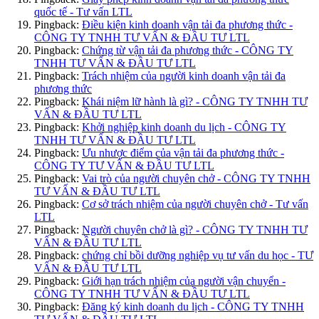
quốc tế - Tư vấn LTL
Pingback:
Điều kiện kinh doanh vận tải đa phương thức -
CÔNG TY TNHH TƯ VẤN & ĐẦU TƯ LTL
Pingback:
Chứng từ vận tải đa phương thức - CÔNG TY
TNHH TƯ VẤN & ĐẦU TƯ LTL
Pingback:
Trách nhiệm của người kinh doanh vận tải đa
phương thức
Pingback:
Khái niệm lữ hành là gì? - CÔNG TY TNHH TƯ
VẤN & ĐẦU TƯ LTL
Pingback:
Khởi nghiệp kinh doanh du lịch - CÔNG TY
TNHH TƯ VẤN & ĐẦU TƯ LTL
Pingback:
Ưu nhược điểm của vận tải đa phương thức -
CÔNG TY TƯ VẤN & ĐẦU TƯ LTL
Pingback:
Vai trò của người chuyên chở - CÔNG TY TNHH
TƯ VẤN & ĐẦU TƯ LTL
Pingback:
Cơ sở trách nhiệm của người chuyên chở - Tư vấn
LTL
Pingback:
Người chuyên chở là gì? - CÔNG TY TNHH TƯ
VẤN & ĐẦU TƯ LTL
Pingback:
chứng chỉ bồi dưỡng nghiệp vụ tư vấn du học - TƯ
VẤN & ĐẦU TƯ LTL
Pingback:
Giới hạn trách nhiệm của người vận chuyển -
CÔNG TY TNHH TƯ VẤN & ĐẦU TƯ LTL
Pingback:
Đăng ký kinh doanh du lịch - CÔNG TY TNHH