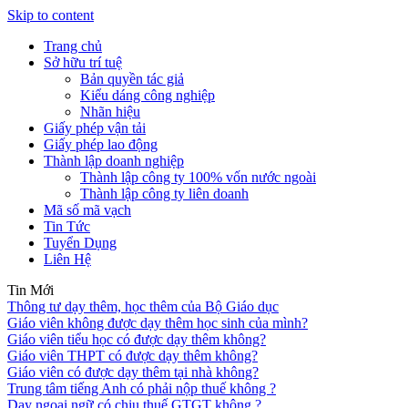
Skip to content
Trang chủ
Sở hữu trí tuệ
Bản quyền tác giả
Kiểu dáng công nghiệp
Nhãn hiệu
Giấy phép vận tải
Giấy phép lao động
Thành lập doanh nghiệp
Thành lập công ty 100% vốn nước ngoài
Thành lập công ty liên doanh
Mã số mã vạch
Tin Tức
Tuyển Dụng
Liên Hệ
Tin Mới
Thông tư dạy thêm, học thêm của Bộ Giáo dục
Giáo viên không được dạy thêm học sinh của mình?
Giáo viên tiểu học có được dạy thêm không?
Giáo viên THPT có được dạy thêm không?
Giáo viên có được dạy thêm tại nhà không?
Trung tâm tiếng Anh có phải nộp thuế không ?
Dạy ngoại ngữ có chịu thuế GTGT không ?