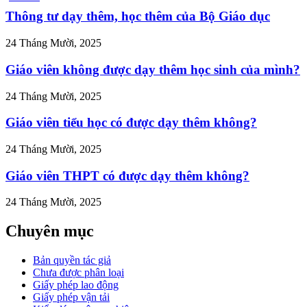
u-
u-
Thông tư dạy thêm, học thêm của Bộ Giáo dục
24 Tháng Mười, 2025
Giáo viên không được dạy thêm học sinh của mình?
24 Tháng Mười, 2025
Giáo viên tiểu học có được dạy thêm không?
24 Tháng Mười, 2025
Giáo viên THPT có được dạy thêm không?
24 Tháng Mười, 2025
Chuyên mục
Bản quyền tác giả
Chưa được phân loại
Giấy phép lao động
Giấy phép vận tải