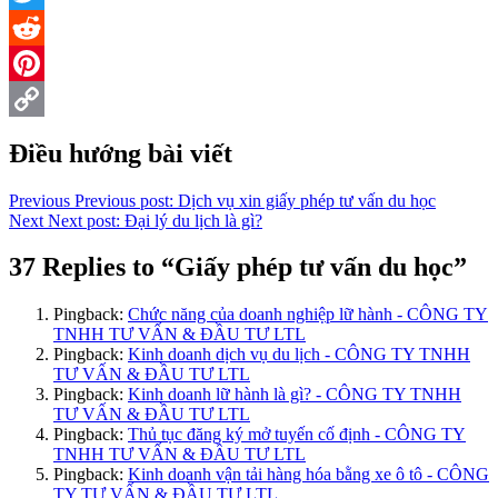
Twitter
Reddit
Pinterest
Copy
Điều hướng bài viết
Link
Previous
Previous post:
Dịch vụ xin giấy phép tư vấn du học
Next
Next post:
Đại lý du lịch là gì?
37 Replies to “Giấy phép tư vấn du học”
Pingback:
Chức năng của doanh nghiệp lữ hành - CÔNG TY
TNHH TƯ VẤN & ĐẦU TƯ LTL
Pingback:
Kinh doanh dịch vụ du lịch - CÔNG TY TNHH
TƯ VẤN & ĐẦU TƯ LTL
Pingback:
Kinh doanh lữ hành là gì? - CÔNG TY TNHH
TƯ VẤN & ĐẦU TƯ LTL
Pingback:
Thủ tục đăng ký mở tuyến cố định - CÔNG TY
TNHH TƯ VẤN & ĐẦU TƯ LTL
Pingback:
Kinh doanh vận tải hàng hóa bằng xe ô tô - CÔNG
TY TƯ VẤN & ĐẦU TƯ LTL