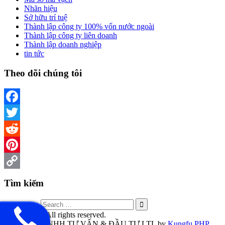
Nhãn hiệu
Sở hữu trí tuệ
Thành lập công ty 100% vốn nước ngoài
Thành lập công ty liên doanh
Thành lập doanh nghiệp
tin tức
Theo dõi chúng tôi
Facebook
Twitter
Reddit
Pinterest
Copy
Tìm kiếm
Link
Search for:
Copyright © All rights reserved.
CÔNG TY TNHH TƯ VẤN & ĐẦU TƯ LTL by
Kungfu PHP