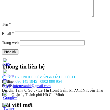
Tên
*
Email
*
Trang web
Thông tin liên hệ
CÔNG TY TNHH TƯ VẤN & ĐẦU TƯ LTL
Hotline:
090 145 1945 - 0902 990 954
Email:
infotuvanltl@gmail.com
Địa chỉ: Tầng 6, Số 57 Lê Thị Hồng Gấm, Phường Nguyễn Thái
Bình, Quận 1, Thành phố Hồ Chí Minh
Bài viết mới
//tuvanltl.com/giay-