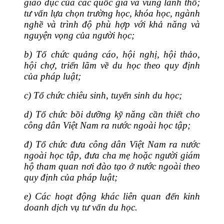
giáo dục của các quốc gia và vùng lãnh th
ổ
;
tư v
ấ
n lựa chọn trường học, khóa học, ngành
nghề và trình độ phù hợp với khả năng và
nguyện vọng của người học;
b)
Tổ chức quảng cáo, hội nghị, hội thảo,
hội chợ, triển lãm về du học theo quy định
của pháp luật;
c)
Tổ chức chiêu sinh, tuyển sinh du học;
d)
Tổ chức bồi dưỡng kỹ năng cần thiết cho
công dân Việt Nam ra nước ngoài học tập;
đ) Tổ chức đưa công dân Việt Nam ra nước
ngoài học tập, đưa cha mẹ hoặc người giám
hộ tham quan nơi đào tạo ở nước ngoài theo
quy định của pháp luật;
e)
Các hoạt động khác liên quan đến kinh
doanh dịch vụ tư vấn du học.