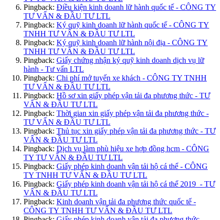
Pingback:
Điều kiện kinh doanh lữ hành quốc tế - CÔNG TY
TƯ VẤN & ĐẦU TƯ LTL
Pingback:
Ký quỹ kinh doanh lữ hành quốc tế - CÔNG TY
TNHH TƯ VẤN & ĐẦU TƯ LTL
Pingback:
Ký quỹ kinh doanh lữ hành nội địa - CÔNG TY
TNHH TƯ VẤN & ĐẦU TƯ LTL
Pingback:
Giấy chứng nhận ký quỹ kinh doanh dịch vụ lữ
hành - Tư vấn LTL
Pingback:
Chi phí mở tuyến xe khách - CÔNG TY TNHH
TƯ VẤN & ĐẦU TƯ LTL
Pingback:
Hồ sơ xin giấy phép vận tải đa phương thức - TƯ
VẤN & ĐẦU TƯ LTL
Pingback:
Thời gian xin giấy phép vận tải đa phương thức -
TƯ VẤN & ĐẦU TƯ LTL
Pingback:
Thủ tục xin giấy phép vận tải đa phương thức - TƯ
VẤN & ĐẦU TƯ LTL
Pingback:
Dịch vụ làm phù hiệu xe hợp đồng hcm - CÔNG
TY TƯ VẤN & ĐẦU TƯ LTL
Pingback:
Giấy phép kinh doanh vận tải hộ cá thể - CÔNG
TY TNHH TƯ VẤN & ĐẦU TƯ LTL
Pingback:
Giấy phép kinh doanh vận tải hộ cá thể 2019 - TƯ
VẤN & ĐẦU TƯ LTL
Pingback:
Kinh doanh vận tải đa phương thức quốc tế -
CÔNG TY TNHH TƯ VẤN & ĐẦU TƯ LTL
Pingback:
Giấy phép kinh doanh vận tải đa phương thức