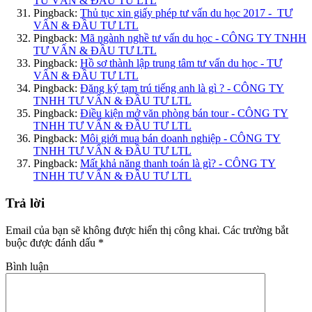
TƯ VẤN & ĐẦU TƯ LTL
Pingback:
Thủ tục xin giấy phép tư vấn du học 2017 - TƯ
VẤN & ĐẦU TƯ LTL
Pingback:
Mã ngành nghề tư vấn du học - CÔNG TY TNHH
TƯ VẤN & ĐẦU TƯ LTL
Pingback:
Hồ sơ thành lập trung tâm tư vấn du học - TƯ
VẤN & ĐẦU TƯ LTL
Pingback:
Đăng ký tạm trú tiếng anh là gì ? - CÔNG TY
TNHH TƯ VẤN & ĐẦU TƯ LTL
Pingback:
Điều kiện mở văn phòng bán tour - CÔNG TY
TNHH TƯ VẤN & ĐẦU TƯ LTL
Pingback:
Môi giới mua bán doanh nghiệp - CÔNG TY
TNHH TƯ VẤN & ĐẦU TƯ LTL
Pingback:
Mất khả năng thanh toán là gì? - CÔNG TY
TNHH TƯ VẤN & ĐẦU TƯ LTL
Trả lời
Email của bạn sẽ không được hiển thị công khai.
Các trường bắt
buộc được đánh dấu
*
Bình luận