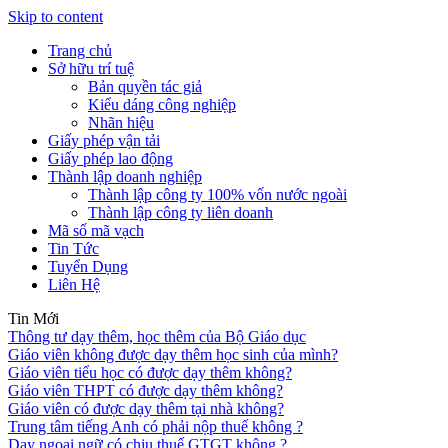
Skip to content
Trang chủ
Sở hữu trí tuệ
Bản quyền tác giả
Kiểu dáng công nghiệp
Nhãn hiệu
Giấy phép vận tải
Giấy phép lao động
Thành lập doanh nghiệp
Thành lập công ty 100% vốn nước ngoài
Thành lập công ty liên doanh
Mã số mã vạch
Tin Tức
Tuyển Dụng
Liên Hệ
Tin Mới
Thông tư dạy thêm, học thêm của Bộ Giáo dục
Giáo viên không được dạy thêm học sinh của mình?
Giáo viên tiểu học có được dạy thêm không?
Giáo viên THPT có được dạy thêm không?
Giáo viên có được dạy thêm tại nhà không?
Trung tâm tiếng Anh có phải nộp thuế không ?
Dạy ngoại ngữ có chịu thuế GTGT không ?