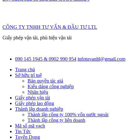
CÔNG TY TNHH TƯ VẤN & ĐẦU TƯ LTL
Giấy phép vận tải, phù hiệu vận tải
090 145 1945 & 0902 990 954
infotuvanltl@gmail.com
Trang chủ
Sở hữu trí tuệ
Bản quyền tác giả
Kiểu dáng công nghiệp
Nhãn hiệu
Giấy phép vận tải
Giấy phép lao động
Thành lập doanh nghiệp
Thành lập công ty 100% vốn nước ngoài
Thành lập công ty liên doanh
Mã số mã vạch
Tin Tức
Tuyển Dụng