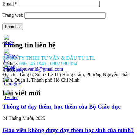
Email
*
Trang web
Thông tin liên hệ
CÔNG TY TNHH TƯ VẤN & ĐẦU TƯ LTL
Hotline:
090 145 1945 - 0902 990 954
Email:
infotuvanltl@gmail.com
Địa chỉ: Tầng 6, Số 57 Lê Thị Hồng Gấm, Phường Nguyễn Thái
Bình, Quận 1, Thành phố Hồ Chí Minh
Bài viết mới
//tuvanltl.com/kinh-
-van-
Thông tư dạy thêm, học thêm của Bộ Giáo dục
g-
uoc-
24 Tháng Mười, 2025
Giáo viên không được dạy thêm học sinh của mình?