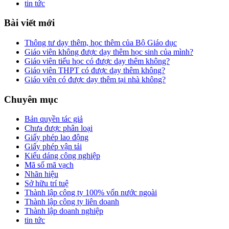
tin tức
Bài viết mới
Thông tư dạy thêm, học thêm của Bộ Giáo dục
Giáo viên không được dạy thêm học sinh của mình?
Giáo viên tiểu học có được dạy thêm không?
Giáo viên THPT có được dạy thêm không?
Giáo viên có được dạy thêm tại nhà không?
Chuyên mục
Bản quyền tác giả
Chưa được phân loại
Giấy phép lao động
Giấy phép vận tải
Kiểu dáng công nghiệp
Mã số mã vạch
Nhãn hiệu
Sở hữu trí tuệ
Thành lập công ty 100% vốn nước ngoài
Thành lập công ty liên doanh
Thành lập doanh nghiệp
tin tức