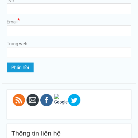
Tên
*
Email
Trang web
https://tuvanltl.com/khai-
niem-lu-
hanh-la-
gi">
Thông tin liên hệ