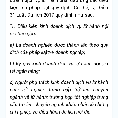
doanh dịch vụ lữ hành phải đáp ứng các điều
kiện mà pháp luật quy định. Cụ thể, tại Điều
31 Luật Du lịch 2017 quy định như sau:
“1. Điều
kiện kinh doanh dịch vụ lữ h
ành n
ội
địa bao gồm:
a) Là doanh nghi
ệp được th
ành l
ập theo quy
định của ph
áp luật
về doanh nghiệp;
b) Ký qu
ỹ kinh doanh dịch vụ lữ h
ành n
ội địa
tại ng
ân hàng;
c) Người phụ trách kinh doanh dịch vụ lữ hành
phải tốt nghiệp trung cấp trở lên chuyên
ngành về lữ hành; trường hợp tốt nghiệp trung
cấp trở lên chuyên ngành khác phải có chứng
chỉ nghiệp vụ điều hành du lịch nội địa.