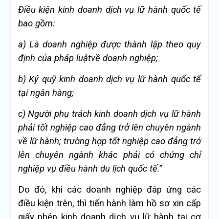
Điều
kiện kinh doanh dịch vụ lữ h
ành qu
ốc tế
bao gồm:
a) Là doanh nghi
ệp được th
ành l
ập theo quy
định của ph
áp luật
về doanh nghiệp;
b) Ký qu
ỹ kinh doanh dịch vụ lữ h
ành qu
ốc tế
tại ng
ân hàng;
c) Người phụ trách kinh doanh dịch vụ lữ hành
phải tốt nghiệp cao đẳng trở lên chuyên ngành
về lữ hành; trường hợp tốt nghiệp cao đẳng trở
lên chuyên ngành khác phải có chứng chỉ
nghiệp vụ điều hành du lịch quốc tế.
”
Do đó, khi các doanh nghiệp đáp ứng các
điều kiện trên, thì tiến hành làm hồ sơ xin cấp
giấy phép kinh doanh dịch vụ lữ hành tại cơ