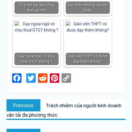
Tự ý mở lớp dạy tiếng
Dạy thêm không cần xin
Anh tại nhà
phép
Dạy ngoại ngữ có chịu
Giáo viên THPT có được
thuế GTGT không ?
dạy thêm không?
Facebook
Twitter
Reddit
Pinterest
Copy
Link
Điều
Previous
Previous
Trách nhiệm của người kinh doanh
hướng
post:
vận tải đa phương thức
bài
viết