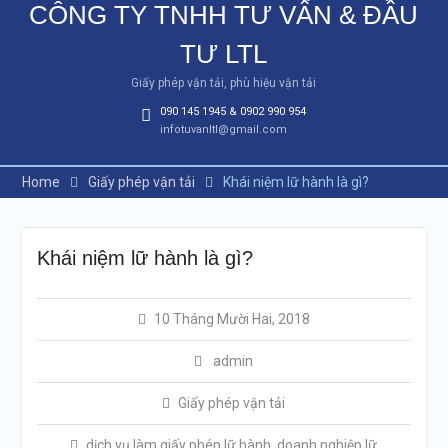
CÔNG TY TNHH TƯ VẤN & ĐẦU
TƯ LTL
Giấy phép vận tải, phù hiệu vận tải
090 145 1945 & 0902 990 954
infotuvanltl@gmail.com
Home
Giấy phép vận tải
Khái niệm lữ hành là gì?
Khái niệm lữ hành là gì?
10 Tháng Mười Hai, 2018
admin
Giấy phép vận tải
dịch vụ làm giấy phép lữ hành
,
doanh nghiệp lữ