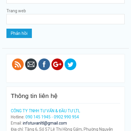
Trang web
https://tuvanltl.com/thu-
tuc-thay-
doi-nguoi-
dai-dien-
ho-kinh-
doanh">
Thông tin liên hệ
CÔNG TY TNHH TƯ VẤN & ĐẦU TƯ LTL
Hotline:
090 145 1945 - 0902 990 954
Email:
infotuvanltl@gmail.com
Địa chỉ: Tầng 6, Số 57 Lê Thị Hồng Gấm, Phường Nguyễn