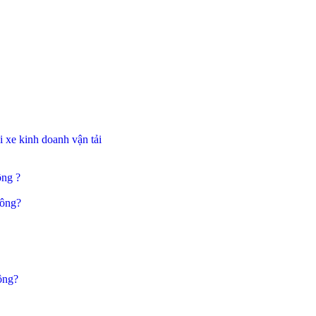
 xe kinh doanh vận tải
ông ?
hông?
ông?