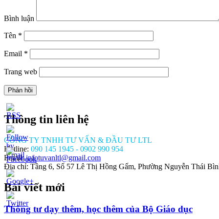
Bình luận
Tên
*
Email
*
Trang web
Thông tin liên hệ
CÔNG TY TNHH TƯ VẤN & ĐẦU TƯ LTL
Hotline:
090 145 1945 - 0902 990 954
Email:
infotuvanltl@gmail.com
Địa chỉ: Tầng 6, Số 57 Lê Thị Hồng Gấm, Phường Nguyễn Thái Bì
Bài viết mới
//tuvanltl.com/ho-
nh-
Thông tư dạy thêm, học thêm của Bộ Giáo dục
ng-