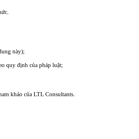
hức.
dung này);
eo quy định của pháp luật;
tham khảo của LTL Consultants.