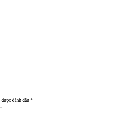
c được đánh dấu
*