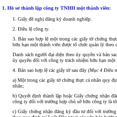
1. Hồ sơ thành lập công ty TNHH một thành viên:
1.
Giấy đề nghị đăng ký doanh nghiệp.
2.
Điều lệ công ty.
3.
Bản sao hợp
l
ệ một trong các giấy tờ chứng thự
hữu hạn một thành viên được tổ chức quản lý theo
Danh sách người đại diện theo ủy quyền và bản sao
ủy quyền đối với công ty trách nhiệm hữu hạn một
4.
Bản sao h
ợ
p lệ các giấy tờ sau đây
(Mục 4 Điều n
a)
Một trong các giấy tờ chứng thực cá nhân quy đị
nhân;
b)
Quyết định thành lập hoặc Giấy chứng nhận đăn
công ty đối với trường h
ợ
p chủ sở hữu công ty là t
c)
Giấy chứng nhận đăng ký đầu tư đối với trường 