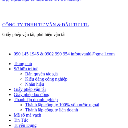
CÔNG TY TNHH TƯ VẤN & ĐẦU TƯ LTL
Giấy phép vận tải, phù hiệu vận tải
090 145 1945 & 0902 990 954
infotuvanltl@gmail.com
Trang chủ
Sở hữu trí tuệ
Bản quyền tác giả
Kiểu dáng công nghiệp
Nhãn hiệu
Giấy phép vận tải
Giấy phép lao động
Thành lập doanh nghiệp
Thành lập công ty 100% vốn nước ngoài
Thành lập công ty liên doanh
Mã số mã vạch
Tin Tức
Tuyển Dụng