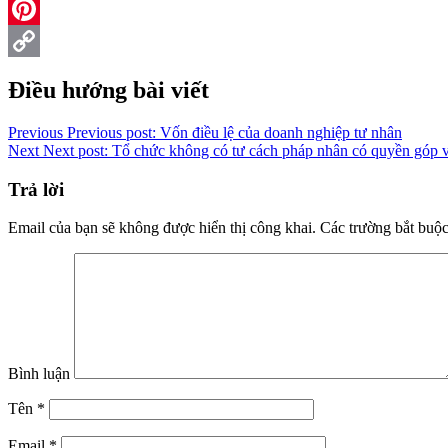
Reddit
Pinterest
Copy
Điều hướng bài viết
Link
Previous
Previous post:
Vốn điều lệ của doanh nghiệp tư nhân
Next
Next post:
Tổ chức không có tư cách pháp nhân có quyền góp 
Trả lời
Email của bạn sẽ không được hiển thị công khai.
Các trường bắt buộ
Bình luận
Tên
*
Email
*