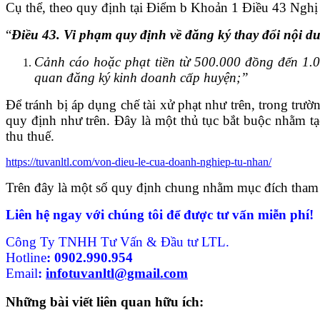
Cụ thể, theo quy định tại Điểm b Khoản 1 Điều 43 Ngh
“
Điều 43. Vi phạm quy định về đăng ký thay đổi nội 
Cảnh cáo hoặc phạt tiền từ 500.000 đồng đến 1.0
quan đăng ký kinh doanh cấp huyện;”
Để tránh bị áp dụng chế tài xử phạt như trên, trong trư
quy định như trên. Đây là một thủ tục bắt buộc nhằm tạ
thu thuế.
https://tuvanltl.com/von-dieu-le-cua-doanh-nghiep-tu-nhan/
Trên đây là một số quy định chung nhằm mục đích tham
Liên hệ ngay với chúng tôi để được tư vấn miễn phí!
Công Ty TNHH Tư Vấn & Đầu tư LTL.
Hotline
:
0902.990.954
Email
:
infotuvanltl@gmail.com
Những bài viết liên quan hữu ích: