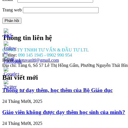
Trang web
Thông tin liên hệ
CÔNG TY TNHH TƯ VẤN & ĐẦU TƯ LTL
Hotline:
090 145 1945 - 0902 990 954
Email:
infotuvanltl@gmail.com
Địa chỉ: Tầng 6, Số 57 Lê Thị Hồng Gấm, Phường Nguyễn Thái Bì
Bài viết mới
//tuvanltl.com/thay-
a-
Thông tư dạy thêm, học thêm của Bộ Giáo dục
inh-
-cua-
24 Tháng Mười, 2025
h-
">
Giáo viên không được dạy thêm học sinh của mình?
24 Tháng Mười, 2025