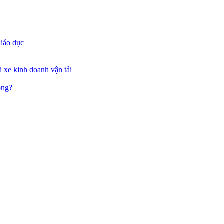
iáo dục
 xe kinh doanh vận tải
ông?