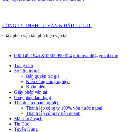
CÔNG TY TNHH TƯ VẤN & ĐẦU TƯ LTL
Giấy phép vận tải, phù hiệu vận tải
090 145 1945 & 0902 990 954
infotuvanltl@gmail.com
Trang chủ
Sở hữu trí tuệ
Bản quyền tác giả
Kiểu dáng công nghiệp
Nhãn hiệu
Giấy phép vận tải
Giấy phép lao động
Thành lập doanh nghiệp
Thành lập công ty 100% vốn nước ngoài
Thành lập công ty liên doanh
Mã số mã vạch
Tin Tức
Tuyển Dụng