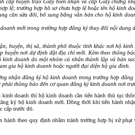
nh cấp huyện trao Giấy biên nhận và cấp Gi
ấy chứng nh
hợp lệ; trường hợp hồ sơ chưa hợp lệ hoặc tên hộ kinh d
ng cần sửa đổi, bổ sung bằng văn bản cho hộ kinh doanh
 doanh mới trong trường hợp đăng ký thay đổi nội dung 
n, huyện, thị xã, thành phố thuộc tỉnh khác nơi hộ kinh
p huyện nơi dự định đặt địa chỉ mới. Kèm theo thông bá
p hộ kinh doanh do một nhóm cá nhân thành lập và bản 
am gia hộ kinh doanh hoặc người đại diện hộ gia đình.
ứng nhận đăng ký hộ kinh doanh trong trường hợp đăng 
i phải thông báo đến cơ quan đăng ký kinh doanh nơi tr
m kinh doanh thì hộ kinh doanh cần tiến hành thủ tục th
đăng ký hộ kinh doanh mới. Đồng thời khi tiến hành nh
 cấp trước đó.
tiến hành theo quy định nhằm tránh trường hợp bị xử phạ