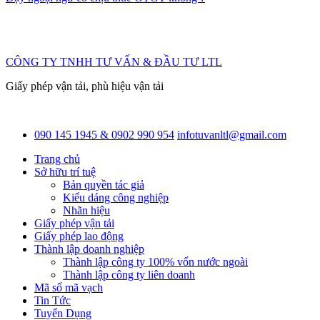
CÔNG TY TNHH TƯ VẤN & ĐẦU TƯ LTL
Giấy phép vận tải, phù hiệu vận tải
090 145 1945 & 0902 990 954
infotuvanltl@gmail.com
Trang chủ
Sở hữu trí tuệ
Bản quyền tác giả
Kiểu dáng công nghiệp
Nhãn hiệu
Giấy phép vận tải
Giấy phép lao động
Thành lập doanh nghiệp
Thành lập công ty 100% vốn nước ngoài
Thành lập công ty liên doanh
Mã số mã vạch
Tin Tức
Tuyển Dụng