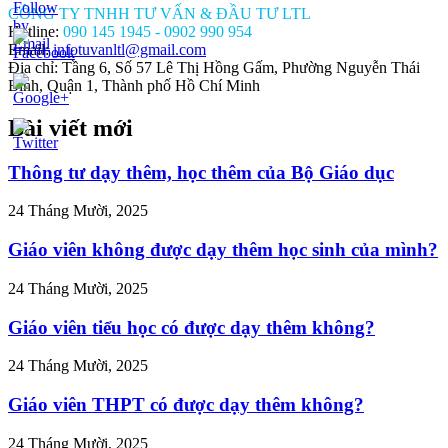
CÔNG TY TNHH TƯ VẤN & ĐẦU TƯ LTL
Hotline:
090 145 1945 - 0902 990 954
Email:
infotuvanltl@gmail.com
Địa chỉ: Tầng 6, Số 57 Lê Thị Hồng Gấm, Phường Nguyễn Thái
Bình, Quận 1, Thành phố Hồ Chí Minh
Bài viết mới
//tuvanltl.com/so-
-lich-
doc-
Thông tư dạy thêm, học thêm của Bộ Giáo dục
tam-
24 Tháng Mười, 2025
Giáo viên không được dạy thêm học sinh của mình?
24 Tháng Mười, 2025
Giáo viên tiểu học có được dạy thêm không?
24 Tháng Mười, 2025
Giáo viên THPT có được dạy thêm không?
24 Tháng Mười, 2025