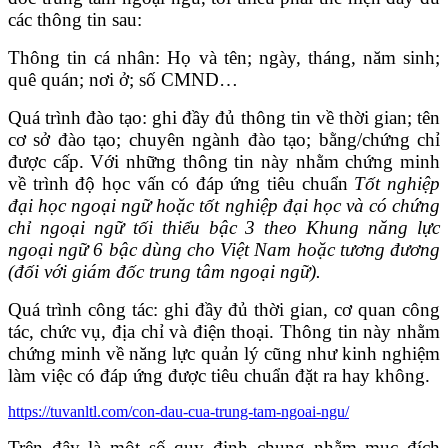
các thông tin sau:
Thông tin cá nhân: Họ và tên; ngày, tháng, năm sinh;
quê quán; nơi ở; số CMND…
Quá trình đào tạo: ghi đầy đủ thông tin về thời gian; tên
cơ sở đào tạo; chuyên ngành đào tạo; bằng/chứng chỉ
được cấp. Với những thông tin này nhằm chứng minh
về trình độ học vấn có đáp ứng tiêu chuẩn
T
ố
t nghiệp
đại học ngoại ngữ hoặc tốt nghiệp đại học và có chứng
chỉ ngoại ngữ tối thiểu bậc 3 theo Khung năng lực
ngoại ngữ 6 bậc dùng cho Việt Nam hoặc tương đương
(đối với giám đốc trung tâm ngoại ngữ).
Quá trình công tác: ghi đầy đủ thời gian, cơ quan công
tác, chức vụ, địa chỉ và điện thoại. Thông tin này nhằm
chứng minh về năng lực quản lý cũng như kinh nghiệm
làm việc có đáp ứng được tiêu chuẩn đặt ra hay không.
https://tuvanltl.com/con-dau-cua-trung-tam-ngoai-ngu/
Trên đây là một số quy định chung nhằm mục đích