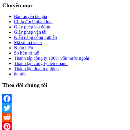
Chuyên mục
Bản quyền tác giả
Chưa được phân loại
Giấy phép lao động
Giấy phép vận tải
Kiểu dáng công nghiệp
Mã số mã vạch
Nhãn hiệu
Sở hữu trí tuệ
Thành lập công ty 100% vốn nước ngoài
Thành lập công ty liên doanh
Thành lập doanh nghiệp
tin tức
Theo dõi chúng tôi
Facebook
Twitter
Reddit