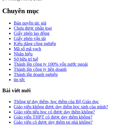
Chuyên mục
Bản quyền tác giả
Chưa được phân loại
Giấy phép lao động
Giấy phép vận tải
Kiểu dáng công nghiệp
Mã số mã vạch
Nhãn hiệu
Sở hữu trí tuệ
Thành lập công ty 100% vốn nước ngoài
Thành lập công ty liên doanh
Thành lập doanh nghiệp
tin tức
Bài viết mới
Thông tư dạy thêm, học thêm của Bộ Giáo dục
Giáo viên không được dạy thêm học sinh của mình?
Giáo viên tiểu học có được dạy thêm không?
Giáo viên THPT có được dạy thêm không?
Giáo viên có được dạy thêm tại nhà không?