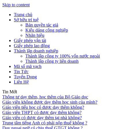
Skip to content
Trang chủ
Sở hữu trí tuệ
Bản quyền tác giả
Kiểu dáng công nghiệp
Nhãn hiệu
Giấy phép vận tải
Giấy phép lao động
Thành lập doanh nghiệp
Thành lập công ty 100% vốn nước ngoài
Thành lập công ty liên doanh
Mã số mã vạch
Tin Tức
Tuyển Dụng
Liên Hệ
Tin Mới
Thông tư dạy thêm, học thêm của Bộ Giáo dục
Giáo viên không được dạy thêm học sinh của mình?
Giáo viên tiểu học có được dạy thêm không?
Giáo viên THPT có được dạy thêm không?
Giáo viên có được dạy thêm tại nhà không?
Trung tâm tiếng Anh có phải nộp thuế không ?
Dạy ngoại ngữ có chịu thuế GTGT không ?