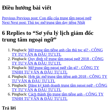
Copy
Điều hướng bài viết
Link
Previous
Previous post:
Con dấu của trung tâm ngoại ngữ
Next
Next post:
Thủ tục mở trung tâm dạy tiếng Nhật
6 Replies to “Sơ yếu lý lịch giám đốc
trung tâm ngoại ngữ”
Pingback:
Mở trung tâm tiếng anh cần thủ tục gì? - CÔNG
TY TƯ VẤN & ĐẦU TƯ LTL
Pingback:
Quy định về trung tâm ngoại ngữ 2018 - CÔNG
TY TƯ VẤN & ĐẦU TƯ LTL
Pingback:
Mở trung tâm ngoại ngữ cần gì? - CÔNG TY
TNHH TƯ VẤN & ĐẦU TƯ LTL
Pingback:
Hợp tác mở trung tâm tiếng anh 2018 - CÔNG TY
TƯ VẤN & ĐẦU TƯ LTL
Pingback:
Đăng ký kinh doanh trung tâm ngoại ngữ - CÔNG
TY TƯ VẤN & ĐẦU TƯ LTL
Pingback:
Cách thành lập trung tâm tiếng anh - CÔNG TY
TNHH TƯ VẤN & ĐẦU TƯ LTL
Trả lời