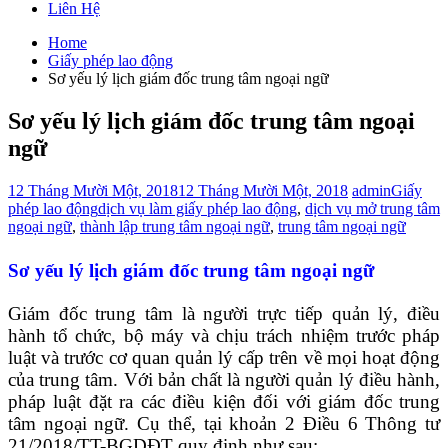
Liên Hệ
Home
Giấy phép lao động
Sơ yếu lý lịch giám đốc trung tâm ngoại ngữ
Sơ yếu lý lịch giám đốc trung tâm ngoại
ngữ
12 Tháng Mười Một, 2018
12 Tháng Mười Một, 2018
admin
Giấy
phép lao động
dịch vụ làm giấy phép lao động
,
dịch vụ mở trung tâm
ngoại ngữ
,
thành lập trung tâm ngoại ngữ
,
trung tâm ngoại ngữ
Sơ yếu lý lịch giám đốc trung tâm ngoại ngữ
Giám đốc trung tâm là người trực tiếp quản lý, điều
hành tổ chức, bộ máy và chịu trách nhiệm trước pháp
luật và trước cơ quan quản lý cấp trên về mọi hoạt động
của trung tâm. Với bản chất là người quản lý điều hành,
pháp luật đặt ra các điều kiện đối với giám đốc trung
tâm ngoại ngữ. Cụ thể, tại khoản 2 Điều 6 Thông tư
21/2018/TT-BGDĐT quy định như sau: