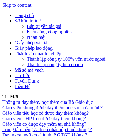
Skip to content
Trang chủ
Sở hữu trí tuệ
Bản quyền tác giả
Kiểu dáng công nghiệp
Nhãn hiệu
Giấy phép vận tải
Giấy phép lao động
Thành lập doanh nghiệp
Thành lập công ty 100% vốn nước ngoài
Thành lập công ty liên doanh
Mã số mã vạch
Tin Tức
Tuyển Dụng
Liên Hệ
Tin Mới
Thông tư dạy thêm, học thêm của Bộ Giáo dục
Giáo viên không được dạy thêm học sinh của mình?
Giáo viên tiểu học có được dạy thêm không?
Giáo viên THPT có được dạy thêm không?
Giáo viên có được dạy thêm tại nhà không?
Trung tâm tiếng Anh có phải nộp thuế không ?
Dạy ngoại ngữ có chịu thuế GTGT không ?