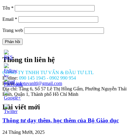
Tên
*
Email
*
Trang web
Thông tin liên hệ
CÔNG TY TNHH TƯ VẤN & ĐẦU TƯ LTL
Hotline:
090 145 1945 - 0902 990 954
Email:
infotuvanltl@gmail.com
Địa chỉ: Tầng 6, Số 57 Lê Thị Hồng Gấm, Phường Nguyễn Thái
Bình, Quận 1, Thành phố Hồ Chí Minh
Bài viết mới
//tuvanltl.com/quy-
e-
an-
Thông tư dạy thêm, học thêm của Bộ Giáo dục
-
p-2">
24 Tháng Mười, 2025