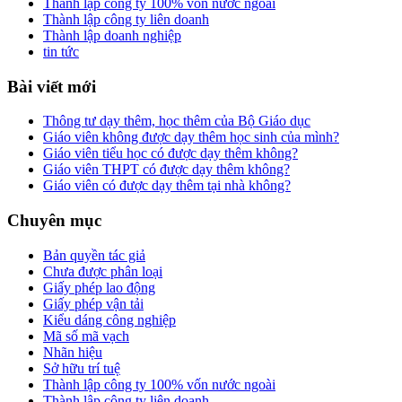
Thành lập công ty 100% vốn nước ngoài
Thành lập công ty liên doanh
Thành lập doanh nghiệp
tin tức
Bài viết mới
Thông tư dạy thêm, học thêm của Bộ Giáo dục
Giáo viên không được dạy thêm học sinh của mình?
Giáo viên tiểu học có được dạy thêm không?
Giáo viên THPT có được dạy thêm không?
Giáo viên có được dạy thêm tại nhà không?
Chuyên mục
Bản quyền tác giả
Chưa được phân loại
Giấy phép lao động
Giấy phép vận tải
Kiểu dáng công nghiệp
Mã số mã vạch
Nhãn hiệu
Sở hữu trí tuệ
Thành lập công ty 100% vốn nước ngoài
Thành lập công ty liên doanh