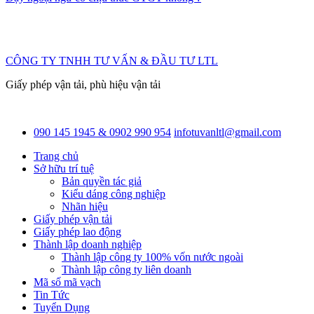
CÔNG TY TNHH TƯ VẤN & ĐẦU TƯ LTL
Giấy phép vận tải, phù hiệu vận tải
090 145 1945 & 0902 990 954
infotuvanltl@gmail.com
Trang chủ
Sở hữu trí tuệ
Bản quyền tác giả
Kiểu dáng công nghiệp
Nhãn hiệu
Giấy phép vận tải
Giấy phép lao động
Thành lập doanh nghiệp
Thành lập công ty 100% vốn nước ngoài
Thành lập công ty liên doanh
Mã số mã vạch
Tin Tức
Tuyển Dụng