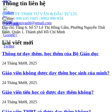
Thông tin liên hệ
CÔNG TY TNHH TƯ VẤN & ĐẦU TƯ LTL
Hotline:
090 145 1945 - 0902 990 954
Email:
infotuvanltl@gmail.com
Địa chỉ: Tầng 6, Số 57 Lê Thị Hồng Gấm, Phường Nguyễn Thái
Bình, Quận 1, Thành phố Hồ Chí Minh
Bài viết mới
//tuvanltl.com/mua-
ng-ty-
Thông tư dạy thêm, học thêm của Bộ Giáo dục
-huu-
24 Tháng Mười, 2025
>
Giáo viên không được dạy thêm học sinh của mình?
24 Tháng Mười, 2025
Giáo viên tiểu học có được dạy thêm không?
24 Tháng Mười, 2025
Giáo viên THPT có được dạy thêm không?