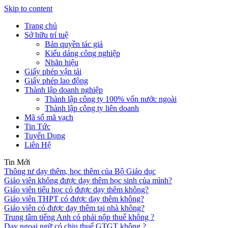
Skip to content
Trang chủ
Sở hữu trí tuệ
Bản quyền tác giả
Kiểu dáng công nghiệp
Nhãn hiệu
Giấy phép vận tải
Giấy phép lao động
Thành lập doanh nghiệp
Thành lập công ty 100% vốn nước ngoài
Thành lập công ty liên doanh
Mã số mã vạch
Tin Tức
Tuyển Dụng
Liên Hệ
Tin Mới
Thông tư dạy thêm, học thêm của Bộ Giáo dục
Giáo viên không được dạy thêm học sinh của mình?
Giáo viên tiểu học có được dạy thêm không?
Giáo viên THPT có được dạy thêm không?
Giáo viên có được dạy thêm tại nhà không?
Trung tâm tiếng Anh có phải nộp thuế không ?
Dạy ngoại ngữ có chịu thuế GTGT không ?