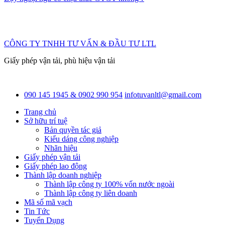
CÔNG TY TNHH TƯ VẤN & ĐẦU TƯ LTL
Giấy phép vận tải, phù hiệu vận tải
090 145 1945 & 0902 990 954
infotuvanltl@gmail.com
Trang chủ
Sở hữu trí tuệ
Bản quyền tác giả
Kiểu dáng công nghiệp
Nhãn hiệu
Giấy phép vận tải
Giấy phép lao động
Thành lập doanh nghiệp
Thành lập công ty 100% vốn nước ngoài
Thành lập công ty liên doanh
Mã số mã vạch
Tin Tức
Tuyển Dụng