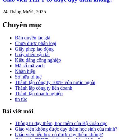
24 Tháng Mười, 2025
Chuyên mục
Bản quyền tác giả
Chưa được phân loại
Giấy phép lao động
Giấy phép vận tải
Kiểu dáng công nghiệp
Mã số mã vạch
Nhãn hiệu
Sở hữu trí tuệ
Thành lập công ty 100% vốn nước ngoài
Thành lập công ty liên doanh
Thành lập doanh nghiệp
tin tức
Bài viết mới
Thông tư dạy thêm, học thêm của Bộ Giáo dục
Giáo viên không được dạy thêm học sinh của mình?
Giáo viên tiểu học có được dạy thêm không?