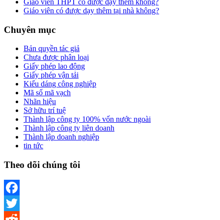
Giáo viên THPT có được dạy thêm không?
Giáo viên có được dạy thêm tại nhà không?
Chuyên mục
Bản quyền tác giả
Chưa được phân loại
Giấy phép lao động
Giấy phép vận tải
Kiểu dáng công nghiệp
Mã số mã vạch
Nhãn hiệu
Sở hữu trí tuệ
Thành lập công ty 100% vốn nước ngoài
Thành lập công ty liên doanh
Thành lập doanh nghiệp
tin tức
Theo dõi chúng tôi
Facebook
Twitter