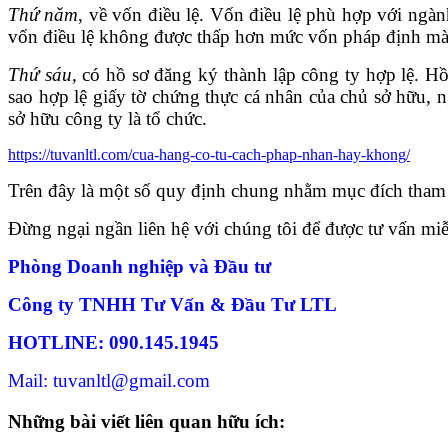
Thứ năm
, về vốn điều lệ. Vốn điều lệ phù hợp với ng
vốn điều lệ không được thấp hơn mức vốn pháp định mà 
Thứ sáu,
có hồ sơ đăng ký thành lập công ty hợp lệ. H
sao hợp lệ giấy tờ chứng thực cá nhân của chủ sở hữu, 
sở hữu công ty là tổ chức.
https://tuvanltl.com/cua-hang-co-tu-cach-phap-nhan-hay-khong/
Trên đây là một số quy định chung nhằm mục đích tham
Đừng ngại ngần liên hệ với chúng tôi để được tư vấn miễ
Phòng Doanh nghiệp và Đầu tư
Công ty TNHH Tư Vấn & Đầu Tư LTL
HOTLINE: 090.145.1945
Mail: tuvanltl@gmail.com
Những bài viết liên quan hữu ích: