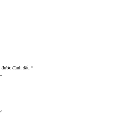
c được đánh dấu
*