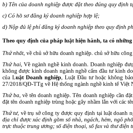
b) Tên của doanh nghiệp được đặt theo đúng quy định t
c) Có hồ sơ đăng ký doanh nghiệp hợp lệ;
d) Nộp đủ lệ phí đăng ký doanh nghiệp theo quy định phá
Theo quy định của pháp luật hiện hành, ta có những
Thứ nhất
, về chủ sở hữu doanh nghiệp. chủ sở hữu công
Thứ hai
, Về ngành nghề kinh doanh. Doanh nghiệp đượ
không được kinh doanh ngành nghề cấm đầu tư kinh doan
của L
uật Doanh nghiệp
, Luật Đầu tư hoặc không bảo
27/2018/QĐ-TTg về Hệ thống ngành nghề kinh tế Việt
Thứ ba
, về tên doanh nghiệp. Tên doanh nghiệp cần đặt
đặt tên doanh nghiệp trùng hoặc gây nhầm lẫn với các t
Thứ tư
, về trụ sở công ty được quy định tại luật doanh 
địa chỉ được xác định gồm số nhà, ngách, hẻm, ngõ phố, 
trực thuộc trung ương; số điện thoại, số fax và thư điện t