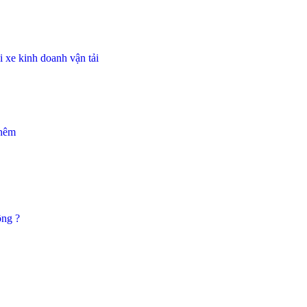
 xe kinh doanh vận tải
thêm
ông ?