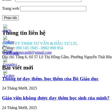
Trang web
Thông tin liên hệ
CÔNG TY TNHH TƯ VẤN & ĐẦU TƯ LTL
Hotline:
090 145 1945 - 0902 990 954
Email:
infotuvanltl@gmail.com
Địa chỉ: Tầng 6, Số 57 Lê Thị Hồng Gấm, Phường Nguyễn Thái Bì
Bài viết mới
//tuvanltl.com/dieu-
hanh-
Thông tư dạy thêm, học thêm của Bộ Giáo dục
ng-
h-
24 Tháng Mười, 2025
anh-
>
Giáo viên không được dạy thêm học sinh của mình?
24 Tháng Mười, 2025