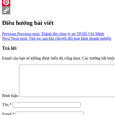
Reddit
Pinterest
Copy
Điều hướng bài viết
Link
Previous
Previous post:
Thành lập công ty tại TP Hồ Chí Minh
Next
Next post:
Thủ tục sau khi chuyển đổi loại hình doanh nghiệp
Trả lời
Email của bạn sẽ không được hiển thị công khai.
Các trường bắt buộ
Bình luận
Tên
*
Email
*