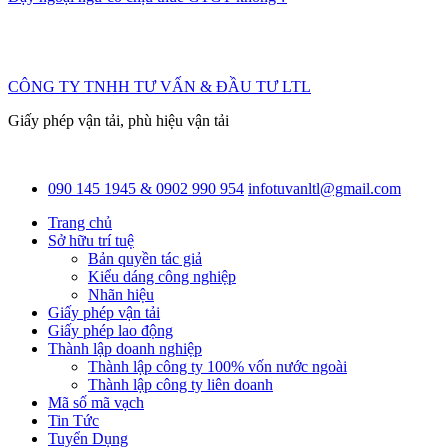
CÔNG TY TNHH TƯ VẤN & ĐẦU TƯ LTL
Giấy phép vận tải, phù hiệu vận tải
090 145 1945 & 0902 990 954
infotuvanltl@gmail.com
Trang chủ
Sở hữu trí tuệ
Bản quyền tác giả
Kiểu dáng công nghiệp
Nhãn hiệu
Giấy phép vận tải
Giấy phép lao động
Thành lập doanh nghiệp
Thành lập công ty 100% vốn nước ngoài
Thành lập công ty liên doanh
Mã số mã vạch
Tin Tức
Tuyển Dụng