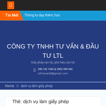
Skip
Tin Mới
Thông tư dạy thêm, học
to
thêm của Bộ Giáo dục
content
Giáo viên không được dạy
thêm học sinh của mình?
Giáo viên tiểu học có được
dạy thêm không?
CÔNG TY TNHH TƯ VẤN & ĐẦU
Giáo viên THPT có được dạy
thêm không?
TƯ LTL
Giáo viên có được dạy thêm
tại nhà không?
Giấy phép vận tải, phù hiệu vận tải
Trung tâm tiếng Anh có
090 145 1945 & 0902 990 954
phải nộp thuế không ?
infotuvanltl@gmail.com
Dạy ngoại ngữ có chịu thuế
GTGT không ?
Home
dịch vụ làm giấy phép
Thẻ: dịch vụ làm giấy phép