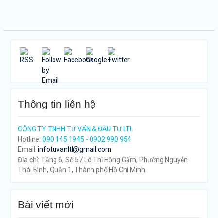
viết
https://tuvanltl.com/tag/dich-
vu-lam-
giay-phep">
Thông tin liên hệ
CÔNG TY TNHH TƯ VẤN & ĐẦU TƯ LTL
Hotline:
090 145 1945 - 0902 990 954
Email:
infotuvanltl@gmail.com
Địa chỉ: Tầng 6, Số 57 Lê Thị Hồng Gấm, Phường Nguyễn
Thái Bình, Quận 1, Thành phố Hồ Chí Minh
Bài viết mới