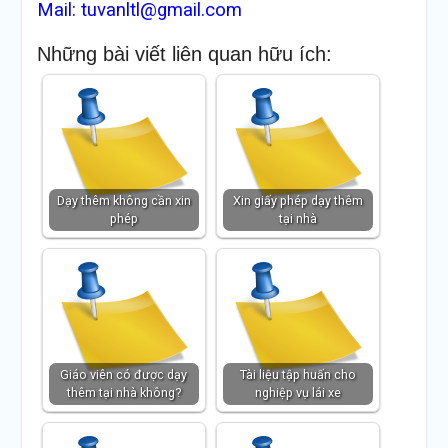
Mail: tuvanltl@gmail.com
Những bài viết liên quan hữu ích:
Dạy thêm không cần xin
Xin giấy phép dạy thêm
phép
tại nhà
Giáo viên có được dạy
Tài liệu tập huấn cho
thêm tại nhà không?
nghiệp vụ lái xe