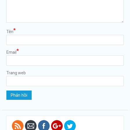
*
Tên
*
Email
https://tuvanltl.com/von-
Trang web
dieu-le-
cong-ty-
trach-
nhiem-huu-
han-2-
thanh-
vien">