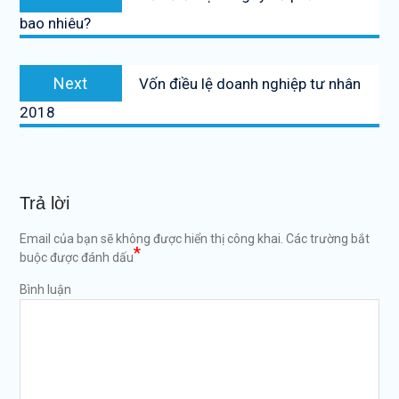
hướng
post:
bao nhiêu?
bài
viết
Next
Next
Vốn điều lệ doanh nghiệp tư nhân
post:
2018
Trả lời
Email của bạn sẽ không được hiển thị công khai.
Các trường bắt
*
buộc được đánh dấu
Bình luận