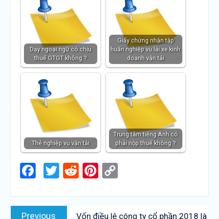
Giấy chứng nhận tập
Dạy ngoại ngữ có chịu
huấn nghiệp vụ lái xe kinh
thuế GTGT không ?
doanh vận tải
Trung tâm tiếng Anh có
Thẻ nghiệp vụ vận tải
phải nộp thuế không ?
Facebook
Twitter
Reddit
Pinterest
Copy
Link
Điều
Previous
Previous
Vốn điều lệ công ty cổ phần 2018 là