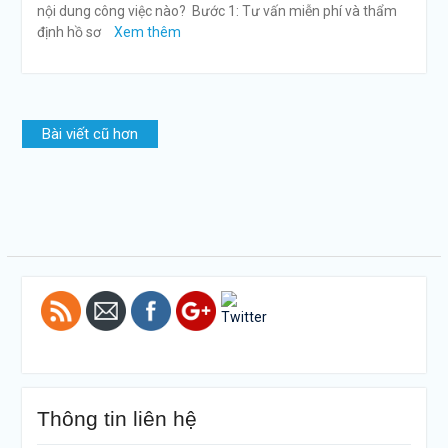
nội dung công việc nào? Bước 1: Tư vấn miễn phí và thẩm
định hồ sơ
Xem thêm
Điều
Bài viết cũ hơn
hướng
bài
https://tuvanltl.com/tag/phu-
viết
hieu-xe-tai-
duoi-3-5-
tan">
Thông tin liên hệ