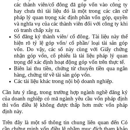
các thành viên/cổ đông đã góp vốn vào công ty
hay chưa thì tài liệu đó là một trong các căn cứ
pháp lý quan trọng xác định phần vốn góp, quyền
và nghĩa vụ của các thành viên đối với công ty khi
có tranh chấp xảy ra.
Sổ đăng ký thành viên/ cổ đông. Tài liệu này thể
hiện rõ tỷ lệ góp vốn/ cổ phần/ loại tài sản góp
vốn. Do vậy, các sổ này cùng với Giấy chứng
nhận góp vốn, cổ phiếu là tài liệu pháp lý quan
trọng để xác định hoạt động góp vốn trên thực tế.
Biên lai thu tiền, chứng từ chuyển tiền qua ngân
hàng, chứng từ về tài sản góp vốn.
Các tài liệu khác trong nội bộ doanh nghiệp.
Cần lưu ý rằng, trong trường hợp ngành nghề đăng ký
của doanh nghiệp có mã ngành yêu cầu vốn pháp định
thì vốn điều lệ không được thấp hơn mức vốn pháp
định này.
Trên đây là một số thông tin chung liên quan đến Có
cần chứng minh vốn điều lệ nhằm mục đích tham khảo