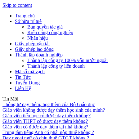
Skip to content
Trang chủ
Sở hữu trí tuệ
Bản quyền tác giả
Kiểu dáng công nghiệp
Nhãn hiệu
Giấy phép vận tải
Giấy phép lao động
Thành lập doanh nghiệp
Thành lập công ty 100% vốn nước ngoài
Thành lập công ty liên doanh
Mã số mã vạch
Tin Tức
Tuyển Dụng
Liên Hệ
Tin Mới
Thông tư dạy thêm, học thêm của Bộ Giáo dục
Giáo viên không được dạy thêm học sinh của mình?
Giáo viên tiểu học có được dạy thêm không?
Giáo viên THPT có được dạy thêm không?
Giáo viên có được dạy thêm tại nhà không?
Trung tâm tiếng Anh có phải nộp thuế không ?
Dạy ngoại ngữ có chịu thuế GTGT không ?