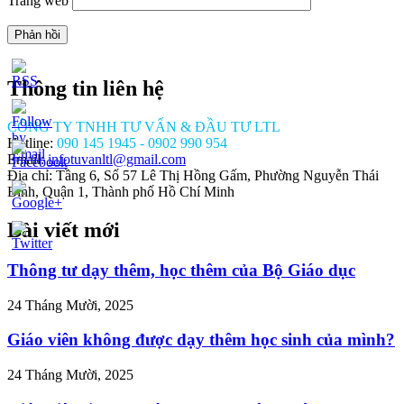
Trang web
Thông tin liên hệ
CÔNG TY TNHH TƯ VẤN & ĐẦU TƯ LTL
Hotline:
090 145 1945 - 0902 990 954
Email:
infotuvanltl@gmail.com
Địa chỉ: Tầng 6, Số 57 Lê Thị Hồng Gấm, Phường Nguyễn Thái
Bình, Quận 1, Thành phố Hồ Chí Minh
Bài viết mới
//tuvanltl.com/co-
hung-
von-
Thông tư dạy thêm, học thêm của Bộ Giáo dục
e">
24 Tháng Mười, 2025
Giáo viên không được dạy thêm học sinh của mình?
24 Tháng Mười, 2025