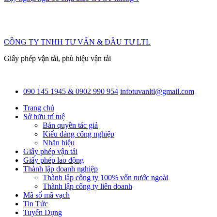
CÔNG TY TNHH TƯ VẤN & ĐẦU TƯ LTL
Giấy phép vận tải, phù hiệu vận tải
090 145 1945 & 0902 990 954
infotuvanltl@gmail.com
Trang chủ
Sở hữu trí tuệ
Bản quyền tác giả
Kiểu dáng công nghiệp
Nhãn hiệu
Giấy phép vận tải
Giấy phép lao động
Thành lập doanh nghiệp
Thành lập công ty 100% vốn nước ngoài
Thành lập công ty liên doanh
Mã số mã vạch
Tin Tức
Tuyển Dụng