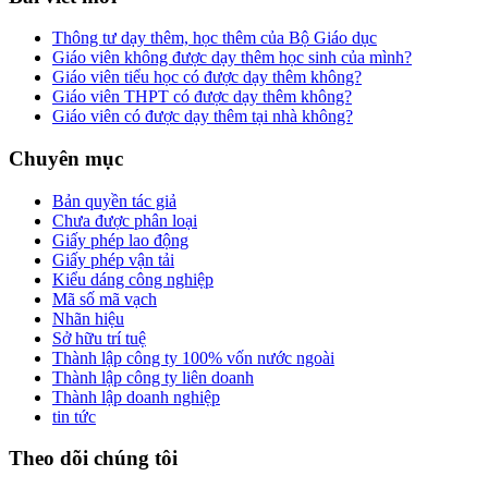
Thông tư dạy thêm, học thêm của Bộ Giáo dục
Giáo viên không được dạy thêm học sinh của mình?
Giáo viên tiểu học có được dạy thêm không?
Giáo viên THPT có được dạy thêm không?
Giáo viên có được dạy thêm tại nhà không?
Chuyên mục
Bản quyền tác giả
Chưa được phân loại
Giấy phép lao động
Giấy phép vận tải
Kiểu dáng công nghiệp
Mã số mã vạch
Nhãn hiệu
Sở hữu trí tuệ
Thành lập công ty 100% vốn nước ngoài
Thành lập công ty liên doanh
Thành lập doanh nghiệp
tin tức
Theo dõi chúng tôi