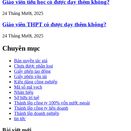
Giáo viên tiểu học có được dạy thêm không?
24 Tháng Mười, 2025
Giáo viên THPT có được dạy thêm không?
24 Tháng Mười, 2025
Chuyên mục
Bản quyền tác giả
Chưa được phân loại
Giấy phép lao động
Giấy phép vận tải
Kiểu dáng công nghiệp
Mã số mã vạch
Nhãn hiệu
Sở hữu trí tuệ
Thành lập công ty 100% vốn nước ngoài
Thành lập công ty liên doanh
Thành lập doanh nghiệp
tin tức
Bài viết mới