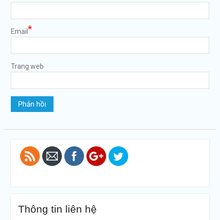
*
Email
https://tuvanltl.com/thu-
tuc-thay-
Trang web
doi-nguoi-
dai-dien-
theo-phap-
luat-cong-
ty-tnhh-2-
thanh-
vien">
Thông tin liên hệ