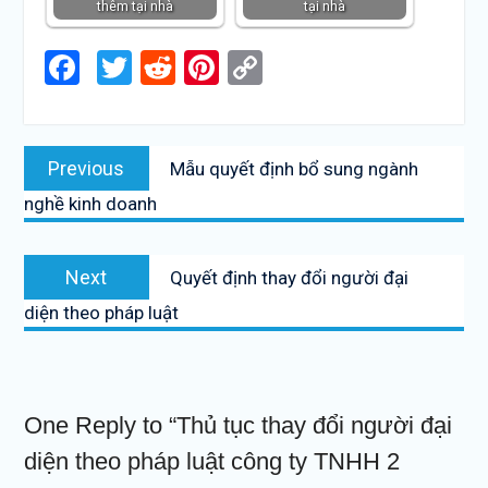
thêm tại nhà
tại nhà
Facebook
Twitter
Reddit
Pinterest
Copy
Link
Điều
Previous
Previous
Mẫu quyết định bổ sung ngành
hướng
post:
nghề kinh doanh
bài
viết
Next
Next
Quyết định thay đổi người đại
post:
diện theo pháp luật
One Reply to “Thủ tục thay đổi người đại
diện theo pháp luật công ty TNHH 2