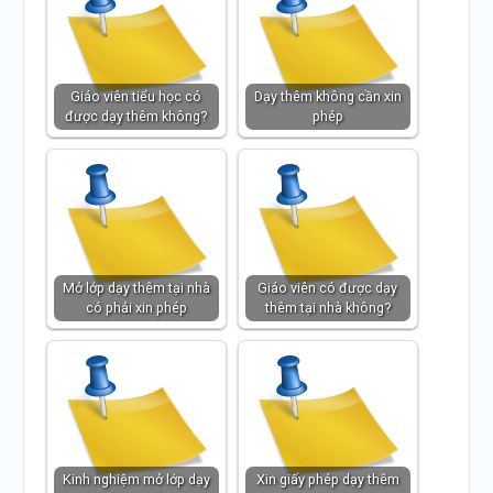
Giáo viên tiểu học có
Dạy thêm không cần xin
được dạy thêm không?
phép
Mở lớp dạy thêm tại nhà
Giáo viên có được dạy
có phải xin phép
thêm tại nhà không?
Kinh nghiệm mở lớp dạy
Xin giấy phép dạy thêm