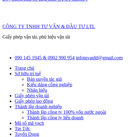
CÔNG TY TNHH TƯ VẤN & ĐẦU TƯ LTL
Giấy phép vận tải, phù hiệu vận tải
090 145 1945 & 0902 990 954
infotuvanltl@gmail.com
Trang chủ
Sở hữu trí tuệ
Bản quyền tác giả
Kiểu dáng công nghiệp
Nhãn hiệu
Giấy phép vận tải
Giấy phép lao động
Thành lập doanh nghiệp
Thành lập công ty 100% vốn nước ngoài
Thành lập công ty liên doanh
Mã số mã vạch
Tin Tức
Tuyển Dụng