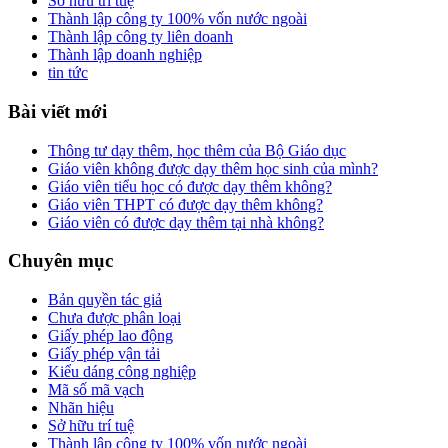
Sở hữu trí tuệ
Thành lập công ty 100% vốn nước ngoài
Thành lập công ty liên doanh
Thành lập doanh nghiệp
tin tức
Bài viết mới
Thông tư dạy thêm, học thêm của Bộ Giáo dục
Giáo viên không được dạy thêm học sinh của mình?
Giáo viên tiểu học có được dạy thêm không?
Giáo viên THPT có được dạy thêm không?
Giáo viên có được dạy thêm tại nhà không?
Chuyên mục
Bản quyền tác giả
Chưa được phân loại
Giấy phép lao động
Giấy phép vận tải
Kiểu dáng công nghiệp
Mã số mã vạch
Nhãn hiệu
Sở hữu trí tuệ
Thành lập công ty 100% vốn nước ngoài