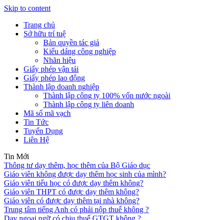
Skip to content
Trang chủ
Sở hữu trí tuệ
Bản quyền tác giả
Kiểu dáng công nghiệp
Nhãn hiệu
Giấy phép vận tải
Giấy phép lao động
Thành lập doanh nghiệp
Thành lập công ty 100% vốn nước ngoài
Thành lập công ty liên doanh
Mã số mã vạch
Tin Tức
Tuyển Dụng
Liên Hệ
Tin Mới
Thông tư dạy thêm, học thêm của Bộ Giáo dục
Giáo viên không được dạy thêm học sinh của mình?
Giáo viên tiểu học có được dạy thêm không?
Giáo viên THPT có được dạy thêm không?
Giáo viên có được dạy thêm tại nhà không?
Trung tâm tiếng Anh có phải nộp thuế không ?
Dạy ngoại ngữ có chịu thuế GTGT không ?