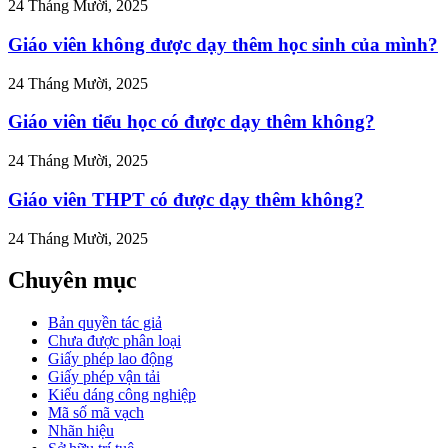
anh-
24 Tháng Mười, 2025
p">
Giáo viên không được dạy thêm học sinh của mình?
24 Tháng Mười, 2025
Giáo viên tiểu học có được dạy thêm không?
24 Tháng Mười, 2025
Giáo viên THPT có được dạy thêm không?
24 Tháng Mười, 2025
Chuyên mục
Bản quyền tác giả
Chưa được phân loại
Giấy phép lao động
Giấy phép vận tải
Kiểu dáng công nghiệp
Mã số mã vạch
Nhãn hiệu