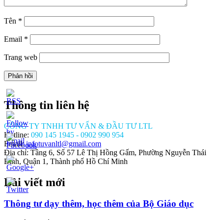
Tên
*
Email
*
Trang web
Thông tin liên hệ
CÔNG TY TNHH TƯ VẤN & ĐẦU TƯ LTL
Hotline:
090 145 1945 - 0902 990 954
Email:
infotuvanltl@gmail.com
Địa chỉ: Tầng 6, Số 57 Lê Thị Hồng Gấm, Phường Nguyễn Thái
Bình, Quận 1, Thành phố Hồ Chí Minh
Bài viết mới
//tuvanltl.com/thong-
ay-
i-
Thông tư dạy thêm, học thêm của Bộ Giáo dục
dang-