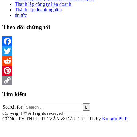
Thành lập công ty liên doanh
Thành lập doanh nghiệp
tin tức
Theo dõi chúng tôi
Facebook
Twitter
Reddit
Pinterest
Copy
Tìm kiếm
Link
Search for:
Copyright © All rights reserved.
CÔNG TY TNHH TƯ VẤN & ĐẦU TƯ LTL by
Kungfu PHP