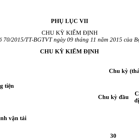
PHỤ LỤC VII
CHU KỲ KIỂM ĐỊNH
số 70/2015/TT-BGTVT ngày 09 tháng 11 năm 2015 của Bộ 
CHU KỲ KIỂM ĐỊNH
Chu kỳ (th
g tiện
C
Chu kỳ đầu
đ
anh vận tải
30