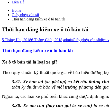
Liên Hệ
Home
Giấy phép vận tải
Thời hạn đăng kiểm xe ô tô bán tải
Thời hạn đăng kiểm xe ô tô bán tải
5 Tháng Hai, 2018
6 Tháng Chín, 2018
admin
Giấy phép vận tải
dịch 
Thời hạn đăng kiểm xe ô tô bán tải
Xe ô tô bán tải là loại xe gì?
Theo quy chuẩn kỹ thuật quốc gia về báo hiệu đường b
3.31. Xe bán tải (xe pickup)
có
kết cấu thùng chở
toàn kỹ thuật và bảo vệ môi trường phương tiện gi
Ngoài ra, các loại xe phổ biến khác cũng được định nghĩ
3.30.
Xe ôtô con (hay còn gọi là xe con)
là xe ôt