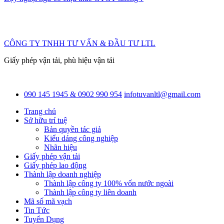
CÔNG TY TNHH TƯ VẤN & ĐẦU TƯ LTL
Giấy phép vận tải, phù hiệu vận tải
090 145 1945 & 0902 990 954
infotuvanltl@gmail.com
Trang chủ
Sở hữu trí tuệ
Bản quyền tác giả
Kiểu dáng công nghiệp
Nhãn hiệu
Giấy phép vận tải
Giấy phép lao động
Thành lập doanh nghiệp
Thành lập công ty 100% vốn nước ngoài
Thành lập công ty liên doanh
Mã số mã vạch
Tin Tức
Tuyển Dụng