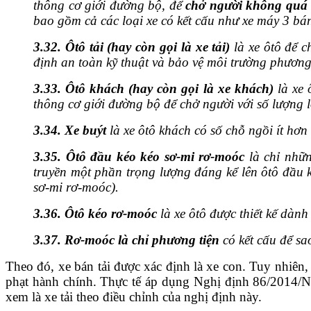
thông cơ giới đường bộ, để
chở người không quá 
bao gồm cả các loại xe có kết cấu như xe máy 3 b
3.32.
Ôtô tải (hay còn gọi là xe tải)
là xe ôtô để c
định an toàn kỹ thuật và bảo vệ môi trường phương
3.33.
Ôtô khách (hay còn gọi là xe khách)
là xe 
thông cơ giới đường bộ để chở người với số lượng 
3.34.
Xe buýt
là xe ôtô khách có số chỗ ngồi ít hơ
3.35. Ôtô đầu kéo kéo sơ-mi rơ-moóc
là chỉ nhữn
truyền một phần trọng lượng đáng kể lên ôtô đầu 
sơ-mi rơ-moóc).
3.36. Ôtô kéo rơ-moóc
là xe ôtô được thiết kế dàn
3.37. Rơ-moóc là chỉ phương tiện
có kết cấu để sa
Theo đó, xe bán tải được xác định là xe con. Tuy nhiê
phạt hành chính. Thực tế áp dụng Nghị định 86/2014/NĐ-
xem là xe tải theo điều chỉnh của nghị định này.