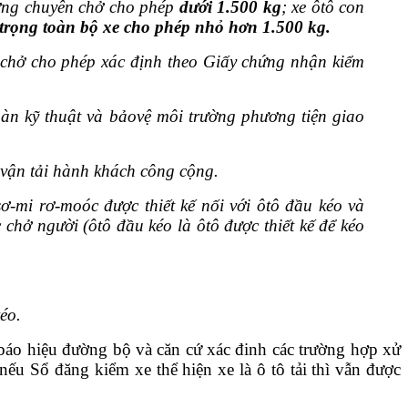
ượng chuyên chở cho phép
dưới 1.500 kg
; xe ôtô con
i trọng toàn bộ xe cho phép nhỏ hơn 1.500 kg.
n chở cho phép xác định theo Giấy chứng nhận kiểm
àn kỹ thuật và bảovệ môi trường phương tiện giao
 vận tải hành khách công cộng.
ơ-mi rơ-moóc được thiết kế nối với ôtô đầu kéo và
hở người (ôtô đầu kéo là ôtô được thiết kế để kéo
éo.
báo hiệu đường bộ và căn cứ xác đinh các trường hợp xử
ếu Sổ đăng kiểm xe thể hiện xe là ô tô tải thì vẫn được