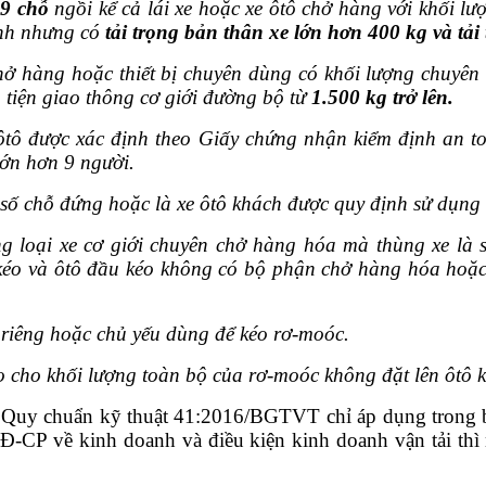
9 chỗ
ngồi kể cả lái xe hoặc xe ôtô chở hàng với khối l
ánh nhưng có
tải trọng bản thân xe lớn hơn 400 kg và tả
hở hàng hoặc thiết bị chuyên dùng có khối lượng chuyê
 tiện giao thông cơ giới đường bộ từ
1.500 kg trở lên.
ôtô được xác định theo Giấy chứng nhận kiểm định an to
lớn hơn 9 người.
n số chỗ đứng hoặc là xe ôtô khách được quy định sử dụng
g loại xe cơ giới chuyên chở hàng hóa mà thùng xe là s
kéo và ôtô đầu kéo không có bộ phận chở hàng hóa hoặc c
h riêng hoặc chủ yếu dùng để kéo rơ-moóc.
o cho khối lượng toàn bộ của rơ-moóc không đặt lên ôtô k
n, Quy chuẩn kỹ thuật 41:2016/BGTVT chỉ áp dụng trong 
CP về kinh doanh và điều kiện kinh doanh vận tải thì n