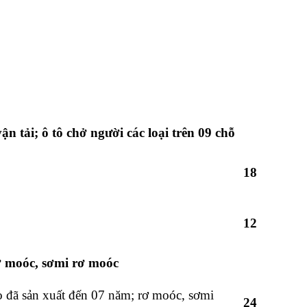
ận tải; ô tô chở người các loại trên 09 chỗ
18
12
 rơ moóc, sơmi rơ moóc
éo đã sản xuất đến 07 năm; rơ moóc, sơmi
24