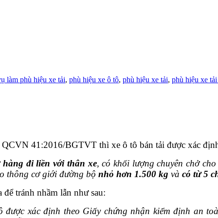
vụ làm phù hiệu xe tải
,
phù hiệu xe ô tô
,
phù hiệu xe tải
,
phù hiệu xe tải
ộ QCVN 41:2016/BGTVT thì xe ô tô bán tải được xác định
 hàng đi liền với thân xe
, có khối lượng chuyên chở ch
ao thông cơ giới đường bộ
nhỏ hơn 1.500 kg
và
có từ 5 
a để tránh nhầm lẫn như sau:
ô được xác định theo Giấy chứng nhận kiểm định an toà