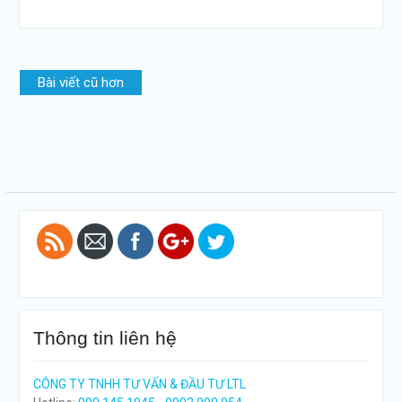
Điều
Bài viết cũ hơn
hướng
bài
https://tuvanltl.com/tag/giay-
viết
phep-kinh-
doanh-van-
tai">
Thông tin liên hệ
CÔNG TY TNHH TƯ VẤN & ĐẦU TƯ LTL