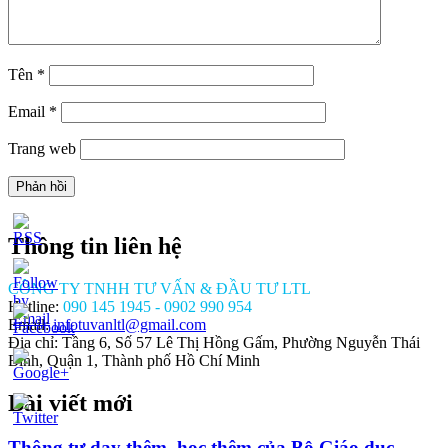
Tên
*
Email
*
Trang web
Thông tin liên hệ
CÔNG TY TNHH TƯ VẤN & ĐẦU TƯ LTL
Hotline:
090 145 1945 - 0902 990 954
Email:
infotuvanltl@gmail.com
Địa chỉ: Tầng 6, Số 57 Lê Thị Hồng Gấm, Phường Nguyễn Thái
Bình, Quận 1, Thành phố Hồ Chí Minh
Bài viết mới
//tuvanltl.com/cap-
y-
van-
Thông tư dạy thêm, học thêm của Bộ Giáo dục