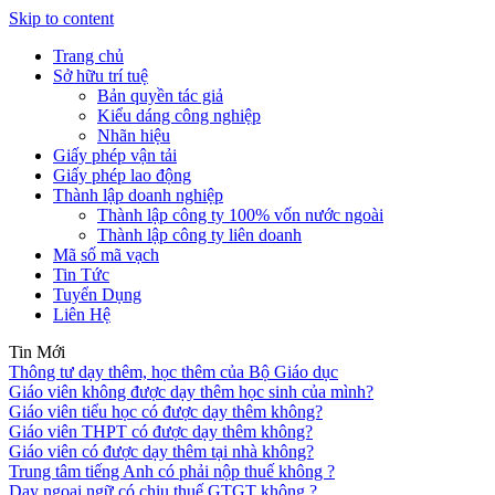
Skip to content
Trang chủ
Sở hữu trí tuệ
Bản quyền tác giả
Kiểu dáng công nghiệp
Nhãn hiệu
Giấy phép vận tải
Giấy phép lao động
Thành lập doanh nghiệp
Thành lập công ty 100% vốn nước ngoài
Thành lập công ty liên doanh
Mã số mã vạch
Tin Tức
Tuyển Dụng
Liên Hệ
Tin Mới
Thông tư dạy thêm, học thêm của Bộ Giáo dục
Giáo viên không được dạy thêm học sinh của mình?
Giáo viên tiểu học có được dạy thêm không?
Giáo viên THPT có được dạy thêm không?
Giáo viên có được dạy thêm tại nhà không?
Trung tâm tiếng Anh có phải nộp thuế không ?
Dạy ngoại ngữ có chịu thuế GTGT không ?