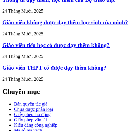
ner-
24 Tháng Mười, 2025
">
Giáo viên không được dạy thêm học sinh của mình?
24 Tháng Mười, 2025
Giáo viên tiểu học có được dạy thêm không?
24 Tháng Mười, 2025
Giáo viên THPT có được dạy thêm không?
24 Tháng Mười, 2025
Chuyên mục
Bản quyền tác giả
Chưa được phân loại
Giấy phép lao động
Giấy phép vận tải
Kiểu dáng công nghiệp
Mã số mã vạch