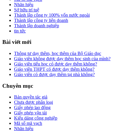
Nhãn hiệu
Sở hữu trí tuệ
Thành lập công ty 100% vốn nước ngoài
Thành lập công ty liên doanh
Thành lập doanh nghiệp
tin tức
Bài viết mới
Thông tư dạy thêm, học thêm của Bộ Giáo dục
Giáo viên không được dạy thêm học sinh của mình?
Giáo viên tiểu học có được dạy thêm không?
Giáo viên THPT có được dạy thêm không?
Giáo viên có được dạy thêm tại nhà không?
Chuyên mục
Bản quyền tác giả
Chưa được phân loại
Giấy phép lao động
Giấy phép vận tải
Kiểu dáng công nghiệp
Mã số mã vạch
Nhãn hiệu