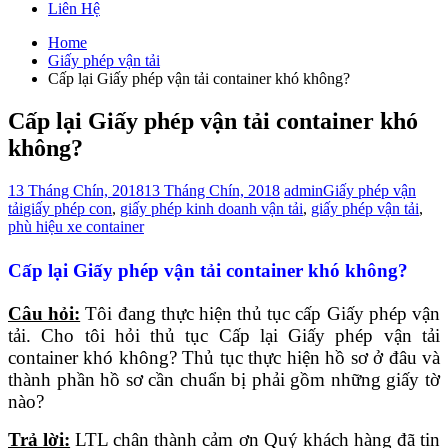
Liên Hệ
Home
Giấy phép vận tải
Cấp lại Giấy phép vận tải container khó không?
Cấp lại Giấy phép vận tải container khó
không?
13 Tháng Chín, 2018
13 Tháng Chín, 2018
admin
Giấy phép vận
tải
giấy phép con
,
giấy phép kinh doanh vận tải
,
giấy phép vận tải
,
phù hiệu xe container
Cấp lại Giấy phép vận tải container khó không?
Câu hỏi:
Tôi đang thực hiện thủ tục cấp Giấy phép vận
tải. Cho tôi hỏi thủ tục Cấp lại Giấy phép vận tải
container khó không? Thủ tục thực hiện hồ sơ ở đâu và
thành phần hồ sơ cần chuẩn bị phải gồm những giấy tờ
nào?
Trả lời:
LTL chân thành cảm ơn Quý khách hàng đã tin