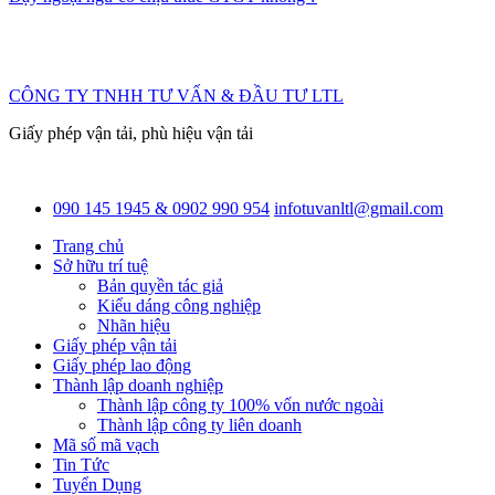
CÔNG TY TNHH TƯ VẤN & ĐẦU TƯ LTL
Giấy phép vận tải, phù hiệu vận tải
090 145 1945 & 0902 990 954
infotuvanltl@gmail.com
Trang chủ
Sở hữu trí tuệ
Bản quyền tác giả
Kiểu dáng công nghiệp
Nhãn hiệu
Giấy phép vận tải
Giấy phép lao động
Thành lập doanh nghiệp
Thành lập công ty 100% vốn nước ngoài
Thành lập công ty liên doanh
Mã số mã vạch
Tin Tức
Tuyển Dụng