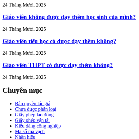
>
24 Tháng Mười, 2025
Giáo viên không được dạy thêm học sinh của mình?
24 Tháng Mười, 2025
Giáo viên tiểu học có được dạy thêm không?
24 Tháng Mười, 2025
Giáo viên THPT có được dạy thêm không?
24 Tháng Mười, 2025
Chuyên mục
Bản quyền tác giả
Chưa được phân loại
Giấy phép lao động
Giấy phép vận tải
Kiểu dáng công nghiệp
Mã số mã vạch
Nhãn hiệu