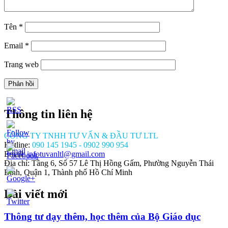
Tên
*
Email
*
Trang web
Thông tin liên hệ
CÔNG TY TNHH TƯ VẤN & ĐẦU TƯ LTL
Hotline:
090 145 1945 - 0902 990 954
Email:
infotuvanltl@gmail.com
Địa chỉ: Tầng 6, Số 57 Lê Thị Hồng Gấm, Phường Nguyễn Thái
Bình, Quận 1, Thành phố Hồ Chí Minh
Bài viết mới
//tuvanltl.com/thu-
ay-
a-chi-
Thông tư dạy thêm, học thêm của Bộ Giáo dục
y-