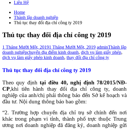
Liên Hệ
Home
Thành lập doanh nghiệp
Thủ tục thay đổi địa chỉ công ty 2019
Thủ tục thay đổi địa chỉ công ty 2019
1 Tháng Mười Một, 2019
1 Tháng Mười Một, 2019
admin
Thành lập
doanh nghiệp
chuyển địa điểm kinh doanh
,
dịch vụ làm giấy phép
,
dịch vụ làm giấy phép kinh doanh
,
thay đổi địa chỉ công ty
Thủ tục thay đổi địa chỉ công ty 2019
Theo quy định
tại điều 40, nghị định 78/2015/NĐ-
CP
,khi tiên hành thay đổi địa chỉ công ty, doanh
nghiệp của anh/chị phải thông báo đến Sở kế hoạch và
đầu tư. Nội dung thông báo bao gồm:
“2. Trường hợp chuyển địa chỉ trụ sở chính đến nơi
khác trong phạm vi tỉnh, thành phố trực thuộc Trung
ương nơi doanh nghiệp đã đăng ký, doanh nghiệp gửi