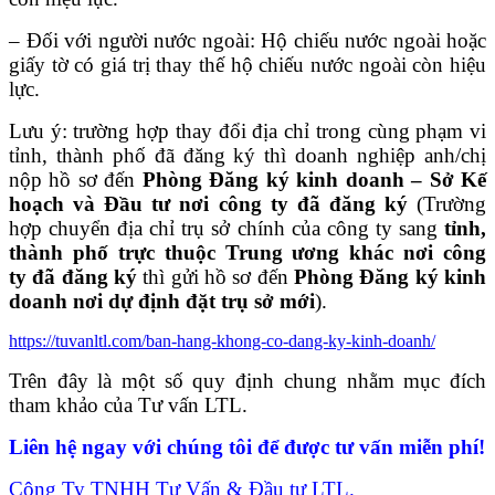
– Đối với người nước ngoài: Hộ chiếu nước ngoài hoặc
giấy tờ có giá trị thay thế hộ chiếu nước ngoài còn hiệu
lực.
Lưu ý: trường hợp thay đổi địa chỉ trong cùng phạm vi
tỉnh, thành phố đã đăng ký thì doanh nghiệp anh/chị
nộp hồ sơ đến
Phòng Đăng ký kinh doanh – Sở Kế
hoạch và Đầu tư nơi công ty đã đăng ký
(Trường
hợp chuyển địa chỉ trụ sở chính của công ty sang
tỉnh,
thành phố trực thuộc Trung ương khác nơi công
ty đã đăng ký
thì gửi hồ sơ đến
Phòng Đăng ký kinh
doanh nơi dự định đặt trụ sở mới
).
https://tuvanltl.com/ban-hang-khong-co-dang-ky-kinh-doanh/
Trên đây là một số quy định chung nhằm mục đích
tham khảo của Tư vấn LTL.
Liên hệ ngay với chúng tôi để được tư vấn miễn phí!
Công Ty TNHH Tư Vấn & Đầu tư LTL.