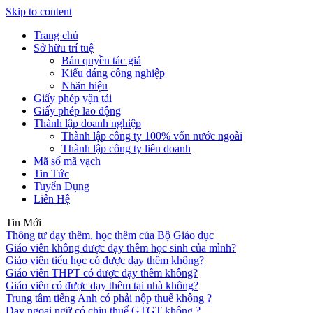
Skip to content
Trang chủ
Sở hữu trí tuệ
Bản quyền tác giả
Kiểu dáng công nghiệp
Nhãn hiệu
Giấy phép vận tải
Giấy phép lao động
Thành lập doanh nghiệp
Thành lập công ty 100% vốn nước ngoài
Thành lập công ty liên doanh
Mã số mã vạch
Tin Tức
Tuyển Dụng
Liên Hệ
Tin Mới
Thông tư dạy thêm, học thêm của Bộ Giáo dục
Giáo viên không được dạy thêm học sinh của mình?
Giáo viên tiểu học có được dạy thêm không?
Giáo viên THPT có được dạy thêm không?
Giáo viên có được dạy thêm tại nhà không?
Trung tâm tiếng Anh có phải nộp thuế không ?
Dạy ngoại ngữ có chịu thuế GTGT không ?