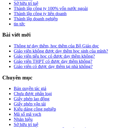
Sở hữu trí tuệ
Thành lập công ty 100% vốn nước ngoài
Thành lập công ty liên doanh
Thành lập doanh nghiệp
tin tức
Bài viết mới
Thông tư dạy thêm, học thêm của Bộ Giáo dục
Giáo viên không được dạy thêm học sinh của mình?
Giáo viên tiểu học có được dạy thêm không?
Giáo viên THPT có được dạy thêm không?
Giáo viên có được dạy thêm tại nhà không?
Chuyên mục
Bản quyền tác giả
Chưa được phân loại
Giấy phép lao động
Giấy phép vận tải
Kiểu dáng công nghiệp
Mã số mã vạch
Nhãn hiệu
Sở hữu trí tuệ