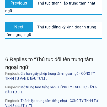
Previous
Previous
Thủ tục thành lập trung tâm nhật
hướng
post:
ngữ
bài
viết
Next
Next
Thủ tục đăng ký kinh doanh trung
post:
tâm ngoại ngữ
6 Replies to “Thủ tục đổi tên trung tâm
ngoại ngữ”
Pingback:
Gia hạn giấy phép trung tâm ngoại ngữ - CÔNG TY
TNHH TƯ VẤN & ĐẦU TƯ LTL
Pingback:
Mở trung tâm tiếng hàn - CÔNG TY TNHH TƯ VẤN &
ĐẦU TƯ LTL
Pingback:
Thành lập trung tâm tiếng nhật - CÔNG TY TNHH TƯ
VẤN & ĐẦU TƯ LTL