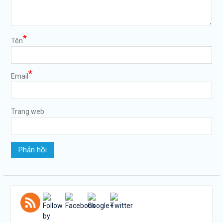
*
Tên
*
Email
Trang web
https://tuvanltl.com/thu-
tuc-doi-ten-
trung-tam-
ngoai-
ngu">