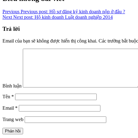
Link
Previous
Previous post:
Hồ sơ đăng ký kinh doanh nộp ở đâu ?
Next
Next post:
Hộ kinh doanh Luật doanh nghiệp 2014
Trả lời
Email của bạn sẽ không được hiển thị công khai.
Các trường bắt buộ
Bình luận
Tên
*
Email
*
Trang web