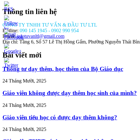
Thông tin liên hệ
CÔNG TY TNHH TƯ VẤN & ĐẦU TƯ LTL
Hotline:
090 145 1945 - 0902 990 954
Email:
infotuvanltl@gmail.com
Địa chỉ: Tầng 6, Số 57 Lê Thị Hồng Gấm, Phường Nguyễn Thái Bì
Bài viết mới
//tuvanltl.com/ho-
Thông tư dạy thêm, học thêm của Bộ Giáo dục
-ca-
gi-
24 Tháng Mười, 2025
Giáo viên không được dạy thêm học sinh của mình?
24 Tháng Mười, 2025
Giáo viên tiểu học có được dạy thêm không?
24 Tháng Mười, 2025