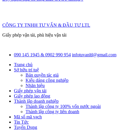
CÔNG TY TNHH TƯ VẤN & ĐẦU TƯ LTL
Giấy phép vận tải, phù hiệu vận tải
090 145 1945 & 0902 990 954
infotuvanltl@gmail.com
Trang chủ
Sở hữu trí tuệ
Bản quyền tác giả
Kiểu dáng công nghiệp
Nhãn hiệu
Giấy phép vận tải
Giấy phép lao động
Thành lập doanh nghiệp
Thành lập công ty 100% vốn nước ngoài
Thành lập công ty liên doanh
Mã số mã vạch
Tin Tức
Tuyển Dụng