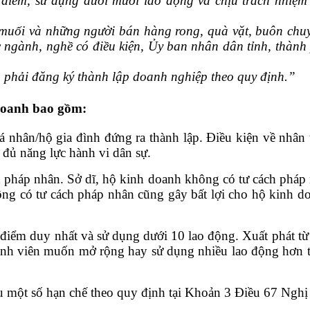
 điểm, sử dụng dưới mười lao động và chịu trách nhiệm
 muối và những người bán hàng rong, quà vặt, buôn chuy
 ngành, nghề có điều kiện, Ủy ban nhân dân tỉnh, thành
 phải đăng ký thành lập doanh nghiệp theo quy định.
”
 doanh bao gồm:
 nhân/hộ gia đình đứng ra thành lập. Điều kiện về nhân
 đủ năng lực hành vi dân sự.
 pháp nhân. Sở dĩ, hộ kinh doanh không có tư cách pháp 
ng có tư cách pháp nhân cũng gây bất lợi cho hộ kinh d
 điểm duy nhất và sử dụng dưới 10 lao động. Xuất phát t
ành viên muốn mở rộng hay sử dụng nhiều lao động hơn t
ịu một số hạn chế theo quy định tại Khoản 3 Điều 67 Ng