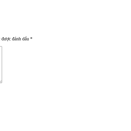
c được đánh dấu
*