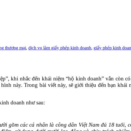
ng thương mại
,
dịch vụ làm giấy phép kinh doanh
,
giấy phép kinh doan
ệp”, khi nhắc đến khái niệm “hộ kinh doanh” vẫn còn có 
hình này. Trong bài viết này, sẽ giới thiệu đến bạn khá
kinh doanh như sau:
i gồm các cá nhân là công dân Việt Nam đủ 18 tuổi, có