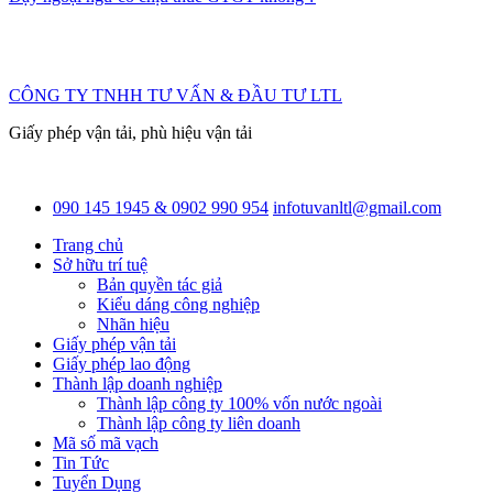
CÔNG TY TNHH TƯ VẤN & ĐẦU TƯ LTL
Giấy phép vận tải, phù hiệu vận tải
090 145 1945 & 0902 990 954
infotuvanltl@gmail.com
Trang chủ
Sở hữu trí tuệ
Bản quyền tác giả
Kiểu dáng công nghiệp
Nhãn hiệu
Giấy phép vận tải
Giấy phép lao động
Thành lập doanh nghiệp
Thành lập công ty 100% vốn nước ngoài
Thành lập công ty liên doanh
Mã số mã vạch
Tin Tức
Tuyển Dụng