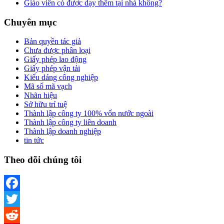
Giáo viên có được dạy thêm tại nhà không?
Chuyên mục
Bản quyền tác giả
Chưa được phân loại
Giấy phép lao động
Giấy phép vận tải
Kiểu dáng công nghiệp
Mã số mã vạch
Nhãn hiệu
Sở hữu trí tuệ
Thành lập công ty 100% vốn nước ngoài
Thành lập công ty liên doanh
Thành lập doanh nghiệp
tin tức
Theo dõi chúng tôi
Facebook
Twitter