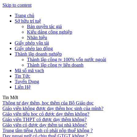
Skip to content
Trang chủ
Sở hữu trí tuệ
Bản quyền tác giả
Kiểu dáng công nghiệp
Nhãn hiệu
Giấy phép vận tải
Giấy phép lao động
Thành lập doanh nghiệp
Thành lập công ty 100% vốn nước ngoài
Thành lập công ty liên doanh
Mã số mã vạch
Tin Tức
Tuyển Dụng
Liên Hệ
Tin Mới
Thông tư dạy thêm, học thêm của Bộ Giáo dục
Giáo viên không được dạy thêm học sinh của mình?
Giáo viên tiểu học có được dạy thêm không?
Giáo viên THPT có được dạy thêm không?
Giáo viên có được dạy thêm tại nhà không?
Trung tâm tiếng Anh có phải nộp thuế không ?
Dạy ngoại ngữ có chịu thuế GTGT không ?