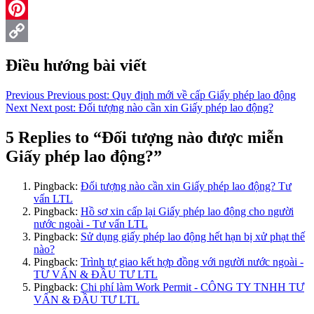
Reddit
Pinterest
Copy
Điều hướng bài viết
Link
Previous
Previous post:
Quy định mới về cấp Giấy phép lao động
Next
Next post:
Đối tượng nào cần xin Giấy phép lao động?
5 Replies to “Đối tượng nào được miễn
Giấy phép lao động?”
Pingback:
Đối tượng nào cần xin Giấy phép lao động? Tư
vấn LTL
Pingback:
Hồ sơ xin cấp lại Giấy phép lao động cho người
nước ngoài - Tư vấn LTL
Pingback:
Sử dụng giấy phép lao động hết hạn bị xử phạt thế
nào?
Pingback:
Trình tự giao kết hợp đồng với người nước ngoài -
TƯ VẤN & ĐẦU TƯ LTL
Pingback:
Chi phí làm Work Permit - CÔNG TY TNHH TƯ
VẤN & ĐẦU TƯ LTL