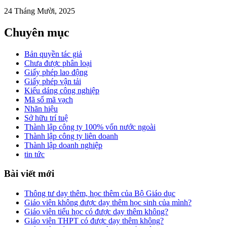
24 Tháng Mười, 2025
Chuyên mục
Bản quyền tác giả
Chưa được phân loại
Giấy phép lao động
Giấy phép vận tải
Kiểu dáng công nghiệp
Mã số mã vạch
Nhãn hiệu
Sở hữu trí tuệ
Thành lập công ty 100% vốn nước ngoài
Thành lập công ty liên doanh
Thành lập doanh nghiệp
tin tức
Bài viết mới
Thông tư dạy thêm, học thêm của Bộ Giáo dục
Giáo viên không được dạy thêm học sinh của mình?
Giáo viên tiểu học có được dạy thêm không?
Giáo viên THPT có được dạy thêm không?