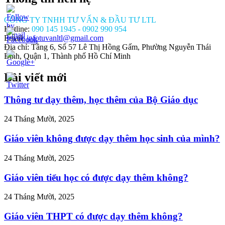
CÔNG TY TNHH TƯ VẤN & ĐẦU TƯ LTL
Hotline:
090 145 1945 - 0902 990 954
Email:
infotuvanltl@gmail.com
Địa chỉ: Tầng 6, Số 57 Lê Thị Hồng Gấm, Phường Nguyễn Thái
Bình, Quận 1, Thành phố Hồ Chí Minh
Bài viết mới
//tuvanltl.com/doi-
nao-
mien-
Thông tư dạy thêm, học thêm của Bộ Giáo dục
hep-
ong">
24 Tháng Mười, 2025
Giáo viên không được dạy thêm học sinh của mình?
24 Tháng Mười, 2025
Giáo viên tiểu học có được dạy thêm không?
24 Tháng Mười, 2025
Giáo viên THPT có được dạy thêm không?