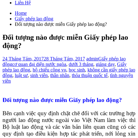
Liên Hệ
Home
Giấy phép lao động
Đối tượng nào được miễn Giấy phép lao động?
Đối tượng nào được miễn Giấy phép lao
động?
24 Tháng Tám, 2017
28 Tháng Tám, 2017
admin
Giấy phép lao
động
cơ quan đại diện nước ngòa
,
dưới 3 tháng
,
giảng dạy
,
Giấy
phép lao động
,
hộ chiếu công vụ
,
học sinh
,
không cần giấy phép lao
động
,
luật sư
,
sinh viên
,
thân nhân
,
thỏa thuận quốc tế
,
tình nguyện
viên
Đối tượng nào được miễn Giấy phép lao động?
Bên cạnh việc quy định chặt chẽ đối với các trường hợp
người lao động nước ngoài vào Việt Nam làm việc thì
Bộ luật lao động và các văn bản liên quan cũng có các
quy định tạo điều kiện hợp tác phát triển, nới lỏng xin