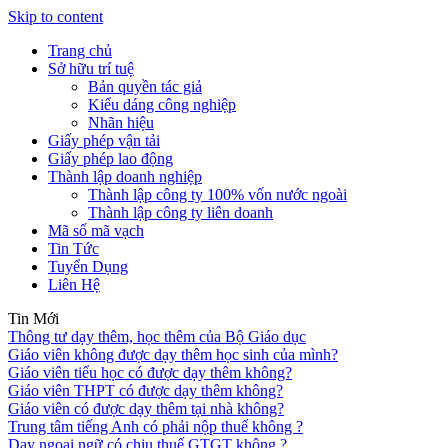
Skip to content
Trang chủ
Sở hữu trí tuệ
Bản quyền tác giả
Kiểu dáng công nghiệp
Nhãn hiệu
Giấy phép vận tải
Giấy phép lao động
Thành lập doanh nghiệp
Thành lập công ty 100% vốn nước ngoài
Thành lập công ty liên doanh
Mã số mã vạch
Tin Tức
Tuyển Dụng
Liên Hệ
Tin Mới
Thông tư dạy thêm, học thêm của Bộ Giáo dục
Giáo viên không được dạy thêm học sinh của mình?
Giáo viên tiểu học có được dạy thêm không?
Giáo viên THPT có được dạy thêm không?
Giáo viên có được dạy thêm tại nhà không?
Trung tâm tiếng Anh có phải nộp thuế không ?
Dạy ngoại ngữ có chịu thuế GTGT không ?