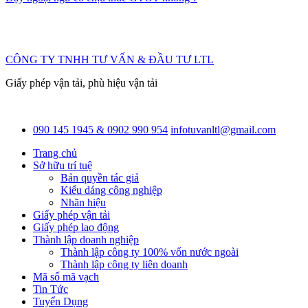
CÔNG TY TNHH TƯ VẤN & ĐẦU TƯ LTL
Giấy phép vận tải, phù hiệu vận tải
090 145 1945 & 0902 990 954
infotuvanltl@gmail.com
Trang chủ
Sở hữu trí tuệ
Bản quyền tác giả
Kiểu dáng công nghiệp
Nhãn hiệu
Giấy phép vận tải
Giấy phép lao động
Thành lập doanh nghiệp
Thành lập công ty 100% vốn nước ngoài
Thành lập công ty liên doanh
Mã số mã vạch
Tin Tức
Tuyển Dụng