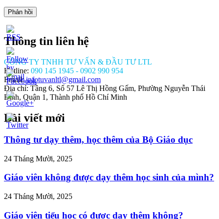
Thông tin liên hệ
CÔNG TY TNHH TƯ VẤN & ĐẦU TƯ LTL
Hotline:
090 145 1945 - 0902 990 954
Email:
infotuvanltl@gmail.com
Địa chỉ: Tầng 6, Số 57 Lê Thị Hồng Gấm, Phường Nguyễn Thái
Bình, Quận 1, Thành phố Hồ Chí Minh
Bài viết mới
//tuvanltl.com/dieu-
e-
ung-
Thông tư dạy thêm, học thêm của Bộ Giáo dục
oai-
24 Tháng Mười, 2025
Giáo viên không được dạy thêm học sinh của mình?
24 Tháng Mười, 2025
Giáo viên tiểu học có được dạy thêm không?