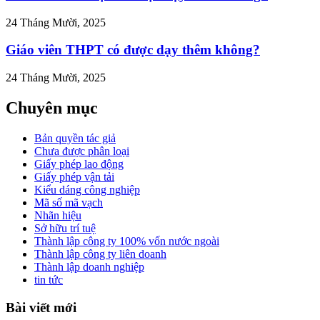
24 Tháng Mười, 2025
Giáo viên THPT có được dạy thêm không?
24 Tháng Mười, 2025
Chuyên mục
Bản quyền tác giả
Chưa được phân loại
Giấy phép lao động
Giấy phép vận tải
Kiểu dáng công nghiệp
Mã số mã vạch
Nhãn hiệu
Sở hữu trí tuệ
Thành lập công ty 100% vốn nước ngoài
Thành lập công ty liên doanh
Thành lập doanh nghiệp
tin tức
Bài viết mới