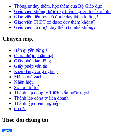
Thông tư dạy thêm, học thêm của Bộ Giáo dục
Giáo viên không được dạy thêm học sinh của mình?
Giáo viên tiểu học có được dạy thêm không?
Giáo viên THPT có được dạy thêm không?
Giáo viên có được dạy thêm tại nhà không?
Chuyên mục
Bản quyền tác giả
Chưa được phân loại
Giấy phép lao động
Giấy phép vận tải
Kiểu dáng công nghiệp
Mã số mã vạch
Nhãn hiệu
Sở hữu trí tuệ
Thành lập công ty 100% vốn nước ngoài
Thành lập công ty liên doanh
Thành lập doanh nghiệp
tin tức
Theo dõi chúng tôi