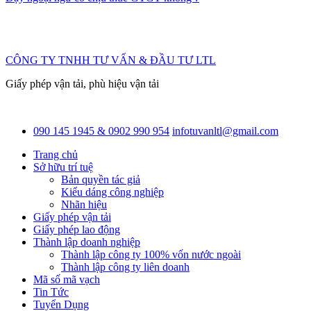
CÔNG TY TNHH TƯ VẤN & ĐẦU TƯ LTL
Giấy phép vận tải, phù hiệu vận tải
090 145 1945 & 0902 990 954
infotuvanltl@gmail.com
Trang chủ
Sở hữu trí tuệ
Bản quyền tác giả
Kiểu dáng công nghiệp
Nhãn hiệu
Giấy phép vận tải
Giấy phép lao động
Thành lập doanh nghiệp
Thành lập công ty 100% vốn nước ngoài
Thành lập công ty liên doanh
Mã số mã vạch
Tin Tức
Tuyển Dụng