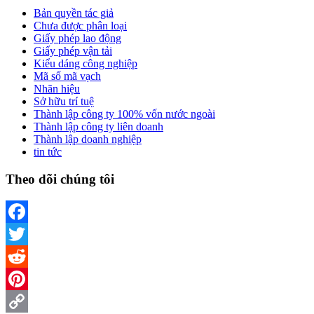
Bản quyền tác giả
Chưa được phân loại
Giấy phép lao động
Giấy phép vận tải
Kiểu dáng công nghiệp
Mã số mã vạch
Nhãn hiệu
Sở hữu trí tuệ
Thành lập công ty 100% vốn nước ngoài
Thành lập công ty liên doanh
Thành lập doanh nghiệp
tin tức
Theo dõi chúng tôi
Facebook
Twitter
Reddit
Pinterest