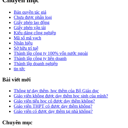
Bản quyền tác giả
Chưa được phân loại
Giấy phép lao động
Giấy phép vận tải
Kiểu dáng công nghiệp
Mã số mã vạch
Nhãn hiệu
Sở hữu trí tuệ
Thành lập công ty 100% vốn nước ngoài
Thành lập công ty liên doanh
Thành lập doanh nghiệp
tin tức
Bài viết mới
Thông tư dạy thêm, học thêm của Bộ Giáo dục
Giáo viên không được dạy thêm học sinh của mình?
Giáo viên tiểu học có được dạy thêm không?
Giáo viên THPT có được dạy thêm không?
Giáo viên có được dạy thêm tại nhà không?
Chuyên mục