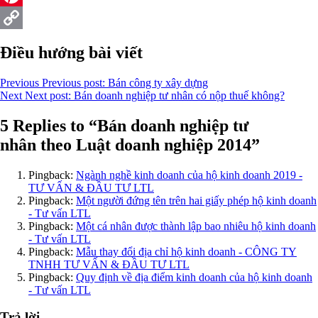
Pinterest
Copy
Điều hướng bài viết
Link
Previous
Previous post:
Bán công ty xây dựng
Next
Next post:
Bán doanh nghiệp tư nhân có nộp thuế không?
5 Replies to “Bán doanh nghiệp tư
nhân theo Luật doanh nghiệp 2014”
Pingback:
Ngành nghề kinh doanh của hộ kinh doanh 2019 -
TƯ VẤN & ĐẦU TƯ LTL
Pingback:
Một người đứng tên trên hai giấy phép hộ kinh doanh
- Tư vấn LTL
Pingback:
Một cá nhân được thành lập bao nhiêu hộ kinh doanh
- Tư vấn LTL
Pingback:
Mẫu thay đổi địa chỉ hộ kinh doanh - CÔNG TY
TNHH TƯ VẤN & ĐẦU TƯ LTL
Pingback:
Quy định về địa điểm kinh doanh của hộ kinh doanh
- Tư vấn LTL
Trả lời