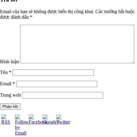
Email của bạn sẽ không được hiển thị công khai.
Các trường bắt buộc
được đánh dấu
*
Bình luận
https://tuvanltl.com/ban-
Tên
*
doanh-
nghiep-tu-
Email
*
nhan-theo-
luat-doanh-
Trang web
nghiep-
2014">