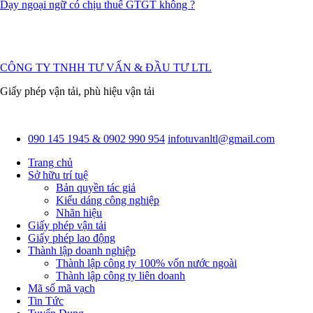
Dạy ngoại ngữ có chịu thuế GTGT không ?
CÔNG TY TNHH TƯ VẤN & ĐẦU TƯ LTL
Giấy phép vận tải, phù hiệu vận tải
090 145 1945 & 0902 990 954
infotuvanltl@gmail.com
Trang chủ
Sở hữu trí tuệ
Bản quyền tác giả
Kiểu dáng công nghiệp
Nhãn hiệu
Giấy phép vận tải
Giấy phép lao động
Thành lập doanh nghiệp
Thành lập công ty 100% vốn nước ngoài
Thành lập công ty liên doanh
Mã số mã vạch
Tin Tức