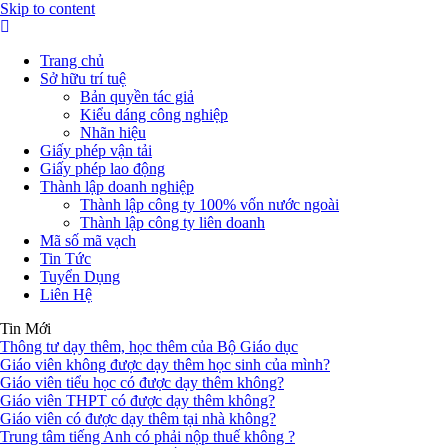
Skip to content
Trang chủ
Sở hữu trí tuệ
Bản quyền tác giả
Kiểu dáng công nghiệp
Nhãn hiệu
Giấy phép vận tải
Giấy phép lao động
Thành lập doanh nghiệp
Thành lập công ty 100% vốn nước ngoài
Thành lập công ty liên doanh
Mã số mã vạch
Tin Tức
Tuyển Dụng
Liên Hệ
Tin Mới
Thông tư dạy thêm, học thêm của Bộ Giáo dục
Giáo viên không được dạy thêm học sinh của mình?
Giáo viên tiểu học có được dạy thêm không?
Giáo viên THPT có được dạy thêm không?
Giáo viên có được dạy thêm tại nhà không?
Trung tâm tiếng Anh có phải nộp thuế không ?