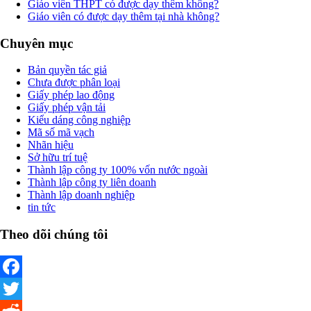
Giáo viên THPT có được dạy thêm không?
Giáo viên có được dạy thêm tại nhà không?
Chuyên mục
Bản quyền tác giả
Chưa được phân loại
Giấy phép lao động
Giấy phép vận tải
Kiểu dáng công nghiệp
Mã số mã vạch
Nhãn hiệu
Sở hữu trí tuệ
Thành lập công ty 100% vốn nước ngoài
Thành lập công ty liên doanh
Thành lập doanh nghiệp
tin tức
Theo dõi chúng tôi
Facebook
Twitter