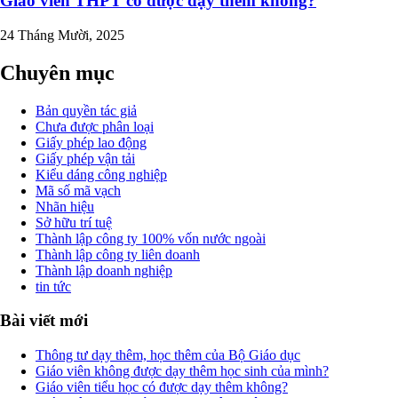
Giáo viên THPT có được dạy thêm không?
24 Tháng Mười, 2025
Chuyên mục
Bản quyền tác giả
Chưa được phân loại
Giấy phép lao động
Giấy phép vận tải
Kiểu dáng công nghiệp
Mã số mã vạch
Nhãn hiệu
Sở hữu trí tuệ
Thành lập công ty 100% vốn nước ngoài
Thành lập công ty liên doanh
Thành lập doanh nghiệp
tin tức
Bài viết mới
Thông tư dạy thêm, học thêm của Bộ Giáo dục
Giáo viên không được dạy thêm học sinh của mình?
Giáo viên tiểu học có được dạy thêm không?