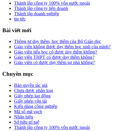
Thành lập công ty 100% vốn nước ngoài
Thành lập công ty liên doanh
Thành lập doanh nghiệp
tin tức
Bài viết mới
Thông tư dạy thêm, học thêm của Bộ Giáo dục
Giáo viên không được dạy thêm học sinh của mình?
Giáo viên tiểu học có được dạy thêm không?
Giáo viên THPT có được dạy thêm không?
Giáo viên có được dạy thêm tại nhà không?
Chuyên mục
Bản quyền tác giả
Chưa được phân loại
Giấy phép lao động
Giấy phép vận tải
Kiểu dáng công nghiệp
Mã số mã vạch
Nhãn hiệu
Sở hữu trí tuệ
Thành lập công ty 100% vốn nước ngoài