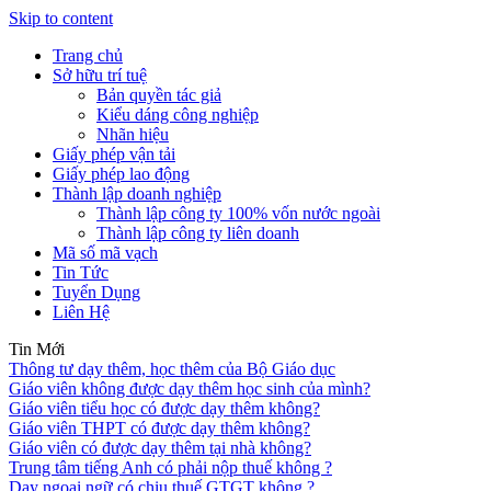
Skip to content
Trang chủ
Sở hữu trí tuệ
Bản quyền tác giả
Kiểu dáng công nghiệp
Nhãn hiệu
Giấy phép vận tải
Giấy phép lao động
Thành lập doanh nghiệp
Thành lập công ty 100% vốn nước ngoài
Thành lập công ty liên doanh
Mã số mã vạch
Tin Tức
Tuyển Dụng
Liên Hệ
Tin Mới
Thông tư dạy thêm, học thêm của Bộ Giáo dục
Giáo viên không được dạy thêm học sinh của mình?
Giáo viên tiểu học có được dạy thêm không?
Giáo viên THPT có được dạy thêm không?
Giáo viên có được dạy thêm tại nhà không?
Trung tâm tiếng Anh có phải nộp thuế không ?
Dạy ngoại ngữ có chịu thuế GTGT không ?