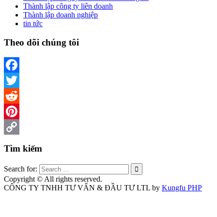
Thành lập công ty liên doanh
Thành lập doanh nghiệp
tin tức
Theo dõi chúng tôi
Facebook
Twitter
Reddit
Pinterest
Copy
Tìm kiếm
Link
Search for:
Copyright © All rights reserved.
CÔNG TY TNHH TƯ VẤN & ĐẦU TƯ LTL by
Kungfu PHP