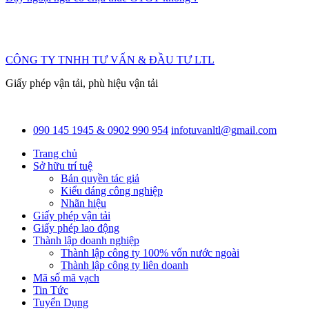
CÔNG TY TNHH TƯ VẤN & ĐẦU TƯ LTL
Giấy phép vận tải, phù hiệu vận tải
090 145 1945 & 0902 990 954
infotuvanltl@gmail.com
Trang chủ
Sở hữu trí tuệ
Bản quyền tác giả
Kiểu dáng công nghiệp
Nhãn hiệu
Giấy phép vận tải
Giấy phép lao động
Thành lập doanh nghiệp
Thành lập công ty 100% vốn nước ngoài
Thành lập công ty liên doanh
Mã số mã vạch
Tin Tức
Tuyển Dụng