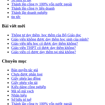
Thành lập công ty 100% vốn nước ngoài
Thành lập công ty liên doanh
Thành lập doanh nghiệp
tin tức
Bài viết mới
Thông tư dạy thêm, học thêm của Bộ Giáo dục
Giáo viên không được dạy thêm học sinh của mình?
Giáo viên tiểu học có được dạy thêm không?
Giáo viên THPT có được dạy thêm không?
Giáo viên có được dạy thêm tại nhà không?
Chuyên mục
Bản quyền tác giả
Chưa được phân loại
Giấy phép lao động
Giấy phép vận tải
Kiểu dáng công nghiệp
Mã số mã vạch
Nhãn hiệu
Sở hữu trí tuệ
Thành lập công ty 100% vốn nước ngoài