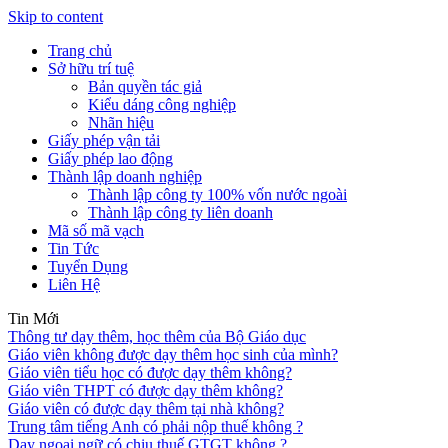
Skip to content
Trang chủ
Sở hữu trí tuệ
Bản quyền tác giả
Kiểu dáng công nghiệp
Nhãn hiệu
Giấy phép vận tải
Giấy phép lao động
Thành lập doanh nghiệp
Thành lập công ty 100% vốn nước ngoài
Thành lập công ty liên doanh
Mã số mã vạch
Tin Tức
Tuyển Dụng
Liên Hệ
Tin Mới
Thông tư dạy thêm, học thêm của Bộ Giáo dục
Giáo viên không được dạy thêm học sinh của mình?
Giáo viên tiểu học có được dạy thêm không?
Giáo viên THPT có được dạy thêm không?
Giáo viên có được dạy thêm tại nhà không?
Trung tâm tiếng Anh có phải nộp thuế không ?
Dạy ngoại ngữ có chịu thuế GTGT không ?