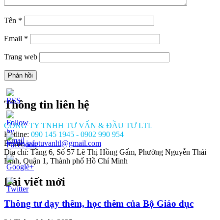
Tên
*
Email
*
Trang web
Thông tin liên hệ
CÔNG TY TNHH TƯ VẤN & ĐẦU TƯ LTL
Hotline:
090 145 1945 - 0902 990 954
Email:
infotuvanltl@gmail.com
Địa chỉ: Tầng 6, Số 57 Lê Thị Hồng Gấm, Phường Nguyễn Thái
Bình, Quận 1, Thành phố Hồ Chí Minh
Bài viết mới
//tuvanltl.com/thanh-
anh-
-tu-
Thông tư dạy thêm, học thêm của Bộ Giáo dục
co-
">