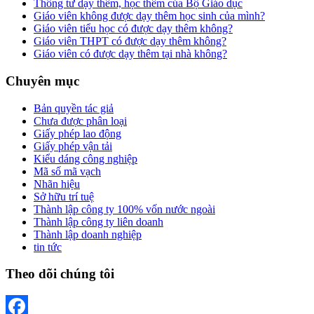
Thông tư dạy thêm, học thêm của Bộ Giáo dục
Giáo viên không được dạy thêm học sinh của mình?
Giáo viên tiểu học có được dạy thêm không?
Giáo viên THPT có được dạy thêm không?
Giáo viên có được dạy thêm tại nhà không?
Chuyên mục
Bản quyền tác giả
Chưa được phân loại
Giấy phép lao động
Giấy phép vận tải
Kiểu dáng công nghiệp
Mã số mã vạch
Nhãn hiệu
Sở hữu trí tuệ
Thành lập công ty 100% vốn nước ngoài
Thành lập công ty liên doanh
Thành lập doanh nghiệp
tin tức
Theo dõi chúng tôi