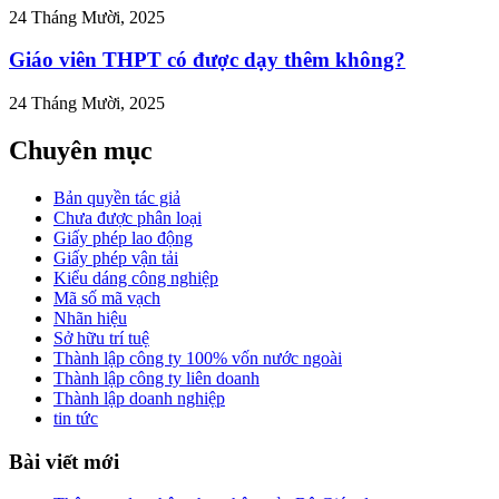
24 Tháng Mười, 2025
Giáo viên THPT có được dạy thêm không?
24 Tháng Mười, 2025
Chuyên mục
Bản quyền tác giả
Chưa được phân loại
Giấy phép lao động
Giấy phép vận tải
Kiểu dáng công nghiệp
Mã số mã vạch
Nhãn hiệu
Sở hữu trí tuệ
Thành lập công ty 100% vốn nước ngoài
Thành lập công ty liên doanh
Thành lập doanh nghiệp
tin tức
Bài viết mới