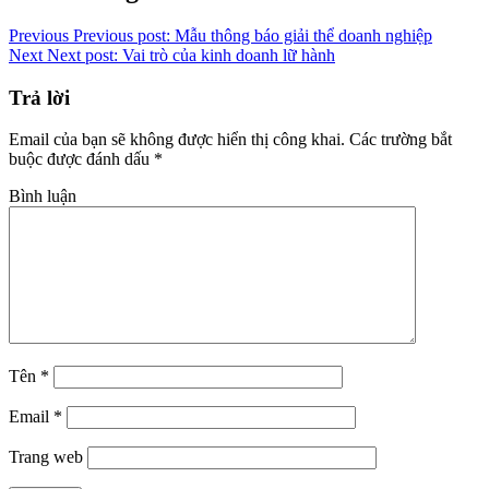
Link
Previous
Previous post:
Mẫu thông báo giải thể doanh nghiệp
Next
Next post:
Vai trò của kinh doanh lữ hành
Trả lời
Email của bạn sẽ không được hiển thị công khai.
Các trường bắt
buộc được đánh dấu
*
Bình luận
Tên
*
Email
*
Trang web