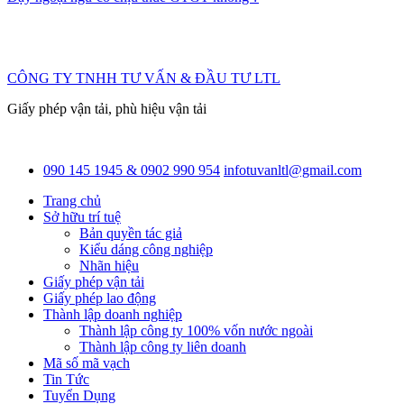
CÔNG TY TNHH TƯ VẤN & ĐẦU TƯ LTL
Giấy phép vận tải, phù hiệu vận tải
090 145 1945 & 0902 990 954
infotuvanltl@gmail.com
Trang chủ
Sở hữu trí tuệ
Bản quyền tác giả
Kiểu dáng công nghiệp
Nhãn hiệu
Giấy phép vận tải
Giấy phép lao động
Thành lập doanh nghiệp
Thành lập công ty 100% vốn nước ngoài
Thành lập công ty liên doanh
Mã số mã vạch
Tin Tức
Tuyển Dụng