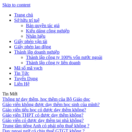
Skip to content
Trang chủ
Sở hữu trí tuệ
Bản quyền tác giả
Kiểu dáng công nghiệp
Nhãn hiệu
Giấy phép vận tải
Giấy phép lao động
Thành lập doanh nghiệp
Thành lập công ty 100% vốn nước ngoài
Thành lập công ty liên doanh
Mã số mã vạch
Tin Tức
Tuyển Dụng
Liên Hệ
Tin Mới
Thông tư dạy thêm, học thêm của Bộ Giáo dục
Giáo viên không được dạy thêm học sinh của mình?
Giáo viên tiểu học có được dạy thêm không?
Giáo viên THPT có được dạy thêm không?
Giáo viên có được dạy thêm tại nhà không?
Trung tâm tiếng Anh có phải nộp thuế không ?
Dạy ngoại ngữ có chịu thuế GTGT không ?