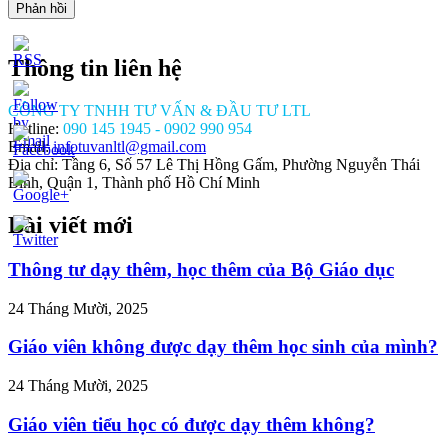
Thông tin liên hệ
CÔNG TY TNHH TƯ VẤN & ĐẦU TƯ LTL
Hotline:
090 145 1945 - 0902 990 954
Email:
infotuvanltl@gmail.com
Địa chỉ: Tầng 6, Số 57 Lê Thị Hồng Gấm, Phường Nguyễn Thái
Bình, Quận 1, Thành phố Hồ Chí Minh
Bài viết mới
//tuvanltl.com/mua-
oanh-
-la-
Thông tư dạy thêm, học thêm của Bộ Giáo dục
24 Tháng Mười, 2025
Giáo viên không được dạy thêm học sinh của mình?
24 Tháng Mười, 2025
Giáo viên tiểu học có được dạy thêm không?