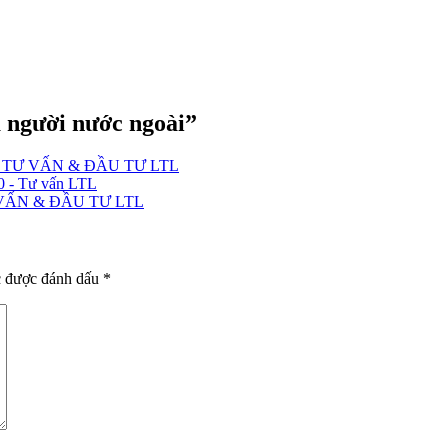
à người nước ngoài”
G TY TƯ VẤN & ĐẦU TƯ LTL
20 - Tư vấn LTL
TƯ VẤN & ĐẦU TƯ LTL
c được đánh dấu
*