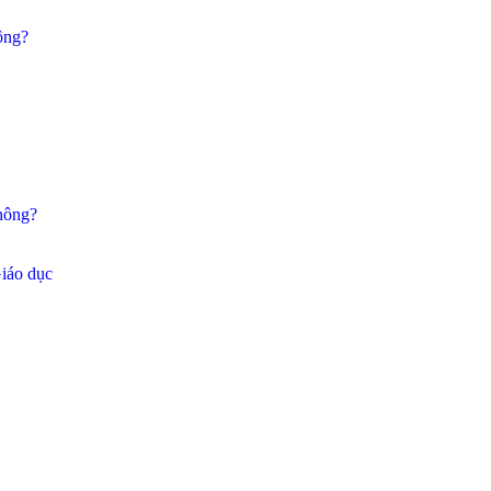
ông?
không?
iáo dục