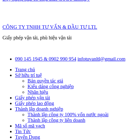
CÔNG TY TNHH TƯ VẤN & ĐẦU TƯ LTL
Giấy phép vận tải, phù hiệu vận tải
090 145 1945 & 0902 990 954
infotuvanltl@gmail.com
Trang chủ
Sở hữu trí tuệ
Bản quyền tác giả
Kiểu dáng công nghiệp
Nhãn hiệu
Giấy phép vận tải
Giấy phép lao động
Thành lập doanh nghiệp
Thành lập công ty 100% vốn nước ngoài
Thành lập công ty liên doanh
Mã số mã vạch
Tin Tức
Tuyển Dụng