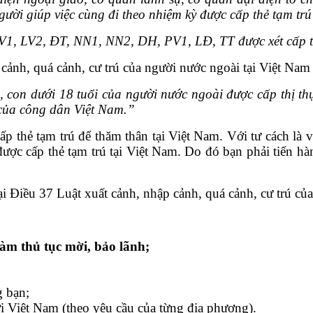
người giúp việc cùng đi theo nhiệm kỳ được cấp thẻ tạm tr
LV1, LV2, ĐT, NN1, NN2, DH, PV1, LĐ, TT được xét cấp thẻ
ảnh, quá cảnh, cư trú của người nước ngoài tại Việt Nam 
, con dưới 18 tuổi của người nước ngoài được cấp thị 
 của công dân Việt Nam.”
 thẻ tạm trú để thăm thân tại Việt Nam. Với tư cách là 
ược cấp thẻ tạm trú tại Việt Nam. Do đó bạn phải tiến hà
tại Điều 37 Luật xuất cảnh, nhập cảnh, quá cảnh, cư trú củ
làm thủ tục mời, bảo lãnh;
g bạn;
i Việt Nam (theo yêu cầu của từng địa phương).