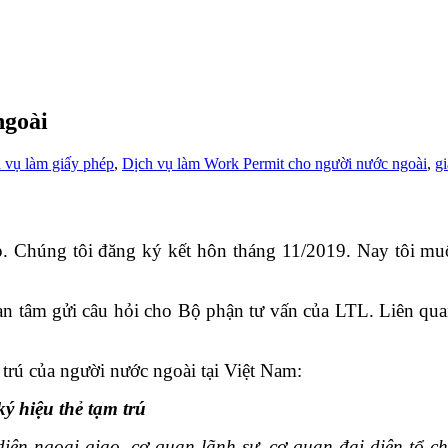
ngoài
h vụ làm giấy phép
,
Dịch vụ làm Work Permit cho người nước ngoài
,
gi
 Chúng tôi đăng ký kết hôn tháng 11/2019. Nay tôi muốn
tâm gửi câu hỏi cho Bộ phận tư vấn của LTL. Liên quan
 trú của người nước ngoài tại Việt Nam:
ý hiệu thẻ tạm trú
iện ngoại giao, cơ quan lãnh sự, cơ quan đại diện tổ ch