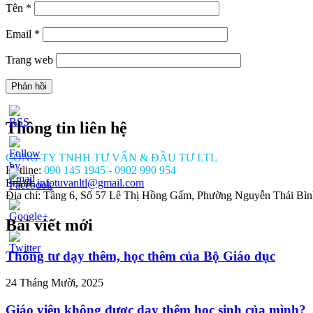
Tên
*
Email
*
Trang web
Thông tin liên hệ
CÔNG TY TNHH TƯ VẤN & ĐẦU TƯ LTL
Hotline:
090 145 1945 - 0902 990 954
Email:
infotuvanltl@gmail.com
Địa chỉ: Tầng 6, Số 57 Lê Thị Hồng Gấm, Phường Nguyễn Thái Bì
Bài viết mới
//tuvanltl.com/lam-
m-tru-
Thông tư dạy thêm, học thêm của Bộ Giáo dục
hong-
oi-
24 Tháng Mười, 2025
goai-
Giáo viên không được dạy thêm học sinh của mình?