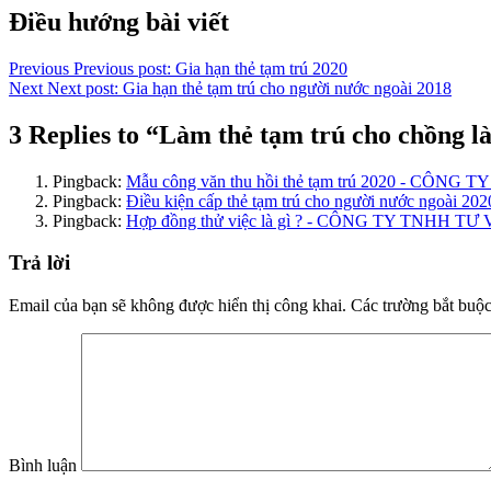
Copy
Điều hướng bài viết
Link
Previous
Previous post:
Gia hạn thẻ tạm trú 2020
Next
Next post:
Gia hạn thẻ tạm trú cho người nước ngoài 2018
3 Replies to “Làm thẻ tạm trú cho chồng l
Pingback:
Mẫu công văn thu hồi thẻ tạm trú 2020 - CÔN
Pingback:
Điều kiện cấp thẻ tạm trú cho người nước ngoài 20
Pingback:
Hợp đồng thử việc là gì ? - CÔNG TY TNHH 
Trả lời
Email của bạn sẽ không được hiển thị công khai.
Các trường bắt buộ
Bình luận