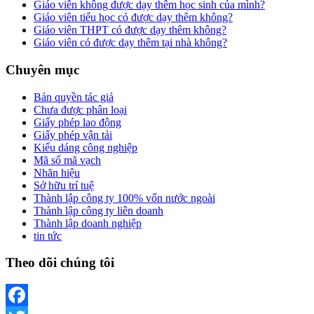
Giáo viên không được dạy thêm học sinh của mình?
Giáo viên tiểu học có được dạy thêm không?
Giáo viên THPT có được dạy thêm không?
Giáo viên có được dạy thêm tại nhà không?
Chuyên mục
Bản quyền tác giả
Chưa được phân loại
Giấy phép lao động
Giấy phép vận tải
Kiểu dáng công nghiệp
Mã số mã vạch
Nhãn hiệu
Sở hữu trí tuệ
Thành lập công ty 100% vốn nước ngoài
Thành lập công ty liên doanh
Thành lập doanh nghiệp
tin tức
Theo dõi chúng tôi