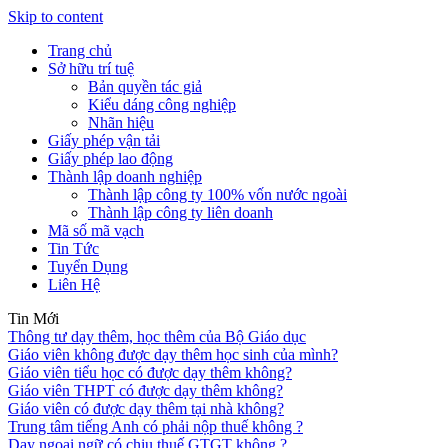
Skip to content
Trang chủ
Sở hữu trí tuệ
Bản quyền tác giả
Kiểu dáng công nghiệp
Nhãn hiệu
Giấy phép vận tải
Giấy phép lao động
Thành lập doanh nghiệp
Thành lập công ty 100% vốn nước ngoài
Thành lập công ty liên doanh
Mã số mã vạch
Tin Tức
Tuyển Dụng
Liên Hệ
Tin Mới
Thông tư dạy thêm, học thêm của Bộ Giáo dục
Giáo viên không được dạy thêm học sinh của mình?
Giáo viên tiểu học có được dạy thêm không?
Giáo viên THPT có được dạy thêm không?
Giáo viên có được dạy thêm tại nhà không?
Trung tâm tiếng Anh có phải nộp thuế không ?
Dạy ngoại ngữ có chịu thuế GTGT không ?