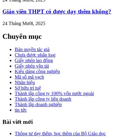
Giáo viên THPT có được dạy thêm không?
24 Tháng Mười, 2025
Chuyên mục
Bản quyền tác giả
Chưa được phân loại
Giấy phép lao động
Giấy phép vận tải
Kiểu dáng công nghiệp
Mã số mã vạch
Nhãn hiệu
Sở hữu trí tuệ
Thành lập công ty 100% vốn nước ngoài
Thành lập công ty liên doanh
Thành lập doanh nghiệp
tin tức
Bài viết mới
Thông tư dạy thêm, học thêm của Bộ Giáo dục