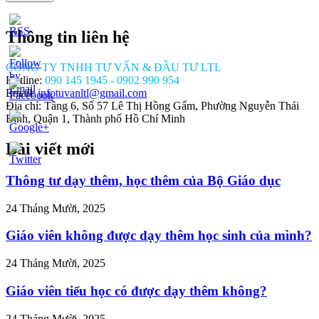
Thông tin liên hệ
CÔNG TY TNHH TƯ VẤN & ĐẦU TƯ LTL
Hotline:
090 145 1945 - 0902 990 954
Email:
infotuvanltl@gmail.com
Địa chỉ: Tầng 6, Số 57 Lê Thị Hồng Gấm, Phường Nguyễn Thái
Bình, Quận 1, Thành phố Hồ Chí Minh
Bài viết mới
//tuvanltl.com/dieu-
inh-
-van-
Thông tư dạy thêm, học thêm của Bộ Giáo dục
ng-
uong-
24 Tháng Mười, 2025
18">
Giáo viên không được dạy thêm học sinh của mình?
24 Tháng Mười, 2025
Giáo viên tiểu học có được dạy thêm không?
24 Tháng Mười, 2025