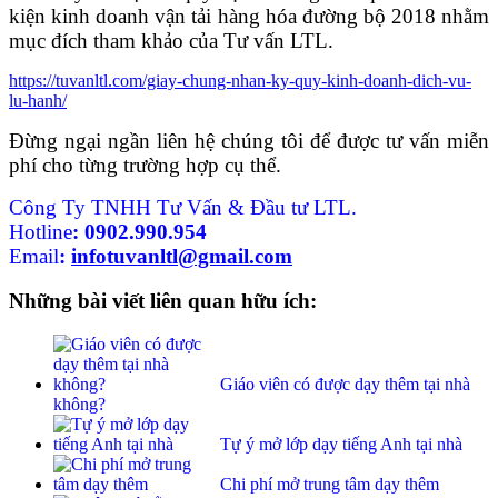
kiện kinh doanh vận tải hàng hóa đường bộ 2018 nhằm
mục đích tham khảo của Tư vấn LTL.
https://tuvanltl.com/giay-chung-nhan-ky-quy-kinh-doanh-dich-vu-
lu-hanh/
Đừng ngại ngần liên hệ chúng tôi để được tư vấn miễn
phí cho từng trường hợp cụ thể.
Công Ty TNHH Tư Vấn & Đầu tư LTL.
Hotline
:
0902.990.954
Email
:
infotuvanltl@gmail.com
Những bài viết liên quan hữu ích:
Giáo viên có được dạy thêm tại nhà
không?
Tự ý mở lớp dạy tiếng Anh tại nhà
Chi phí mở trung tâm dạy thêm