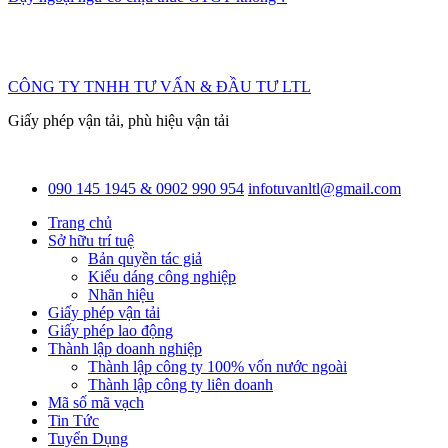
CÔNG TY TNHH TƯ VẤN & ĐẦU TƯ LTL
Giấy phép vận tải, phù hiệu vận tải
090 145 1945 & 0902 990 954
infotuvanltl@gmail.com
Trang chủ
Sở hữu trí tuệ
Bản quyền tác giả
Kiểu dáng công nghiệp
Nhãn hiệu
Giấy phép vận tải
Giấy phép lao động
Thành lập doanh nghiệp
Thành lập công ty 100% vốn nước ngoài
Thành lập công ty liên doanh
Mã số mã vạch
Tin Tức
Tuyển Dụng