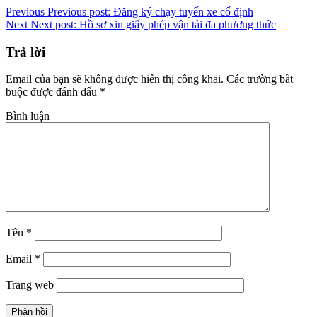
Previous
Previous post:
Đăng ký chạy tuyến xe cố định
Next
Next post:
Hồ sơ xin giấy phép vận tải đa phương thức
Trả lời
Email của bạn sẽ không được hiển thị công khai.
Các trường bắt
buộc được đánh dấu
*
Bình luận
Tên
*
Email
*
Trang web