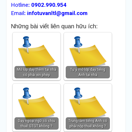
Hotline
:
0902.990.954
Email
:
infotuvanltl@gmail.com
Những bài viết liên quan hữu ích:
Mở lớp dạy thêm tại nhà
Tự ý mở lớp dạy tiếng
có phải xin phép
Anh tại nhà
Dạy ngoại ngữ có chịu
Trung tâm tiếng Anh có
thuế GTGT không ?
phải nộp thuế không ?