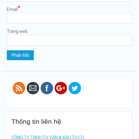
*
Email
Trang web
https://tuvanltl.com/dang-
ky-logo-
thuong-
hieu-doc-
quyen-o-
dau">
Thông tin liên hệ
CÔNG TY TNHH TƯ VẤN & ĐẦU TƯ LTL