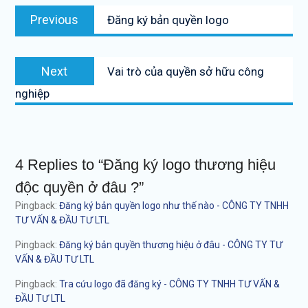
Điều
Previous
Previous
Đăng ký bản quyền logo
hướng
post:
bài
Next
viết
Next
Vai trò của quyền sở hữu công
post:
nghiệp
4 Replies to “Đăng ký logo thương hiệu
độc quyền ở đâu ?”
Pingback:
Đăng ký bản quyền logo như thế nào - CÔNG TY TNHH
TƯ VẤN & ĐẦU TƯ LTL
Pingback:
Đăng ký bản quyền thương hiệu ở đâu - CÔNG TY TƯ
VẤN & ĐẦU TƯ LTL
Pingback:
Tra cứu logo đã đăng ký - CÔNG TY TNHH TƯ VẤN &
ĐẦU TƯ LTL