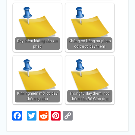
Dạy thêm không cần xin
Không có bằng sư phạm
phép
có được dạy thêm
Kinh nghiệm mở lớp dạy
Thông tư dạy thêm, học
thêm tại nhà
thêm của Bộ Giáo dục
Facebook
Twitter
Reddit
Pinterest
Copy
Link