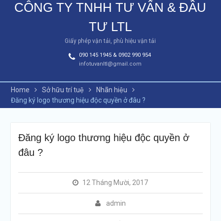
CÔNG TY TNHH TƯ VẤN & ĐẦU
TƯ LTL
Giấy phép vận tải, phù hiệu vận tải
090 145 1945 & 0902 990 954
infotuvanltl@gmail.com
Home
Sở hữu trí tuệ
Nhãn hiệu
Đăng ký logo thương hiệu độc quyền ở đâu ?
Đăng ký logo thương hiệu độc quyền ở
đâu ?
12 Tháng Mười, 2017
admin