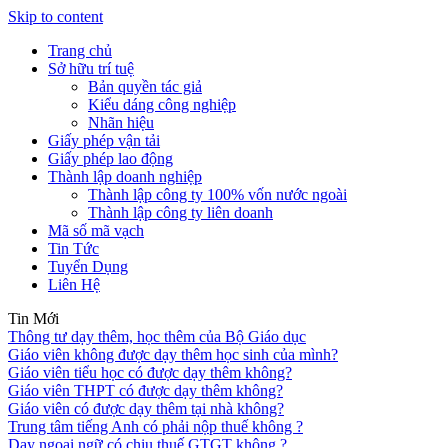
Skip to content
Trang chủ
Sở hữu trí tuệ
Bản quyền tác giả
Kiểu dáng công nghiệp
Nhãn hiệu
Giấy phép vận tải
Giấy phép lao động
Thành lập doanh nghiệp
Thành lập công ty 100% vốn nước ngoài
Thành lập công ty liên doanh
Mã số mã vạch
Tin Tức
Tuyển Dụng
Liên Hệ
Tin Mới
Thông tư dạy thêm, học thêm của Bộ Giáo dục
Giáo viên không được dạy thêm học sinh của mình?
Giáo viên tiểu học có được dạy thêm không?
Giáo viên THPT có được dạy thêm không?
Giáo viên có được dạy thêm tại nhà không?
Trung tâm tiếng Anh có phải nộp thuế không ?
Dạy ngoại ngữ có chịu thuế GTGT không ?