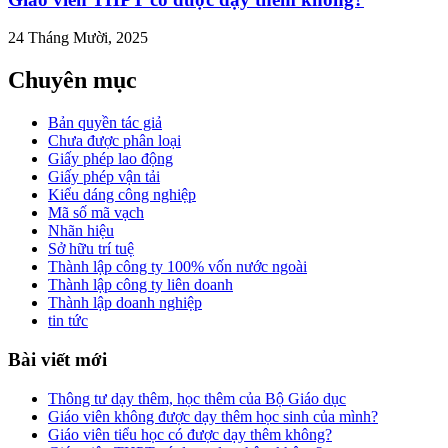
24 Tháng Mười, 2025
Chuyên mục
Bản quyền tác giả
Chưa được phân loại
Giấy phép lao động
Giấy phép vận tải
Kiểu dáng công nghiệp
Mã số mã vạch
Nhãn hiệu
Sở hữu trí tuệ
Thành lập công ty 100% vốn nước ngoài
Thành lập công ty liên doanh
Thành lập doanh nghiệp
tin tức
Bài viết mới
Thông tư dạy thêm, học thêm của Bộ Giáo dục
Giáo viên không được dạy thêm học sinh của mình?
Giáo viên tiểu học có được dạy thêm không?