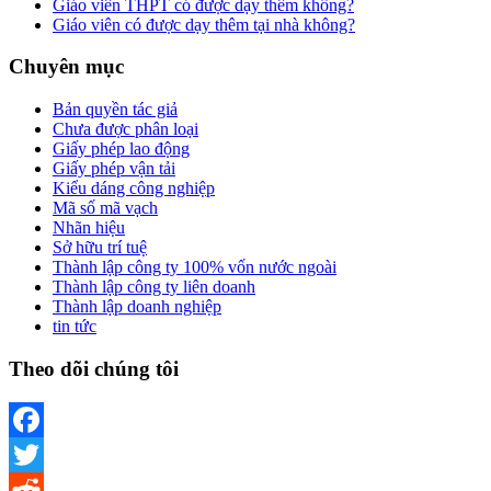
Giáo viên THPT có được dạy thêm không?
Giáo viên có được dạy thêm tại nhà không?
Chuyên mục
Bản quyền tác giả
Chưa được phân loại
Giấy phép lao động
Giấy phép vận tải
Kiểu dáng công nghiệp
Mã số mã vạch
Nhãn hiệu
Sở hữu trí tuệ
Thành lập công ty 100% vốn nước ngoài
Thành lập công ty liên doanh
Thành lập doanh nghiệp
tin tức
Theo dõi chúng tôi
Facebook
Twitter