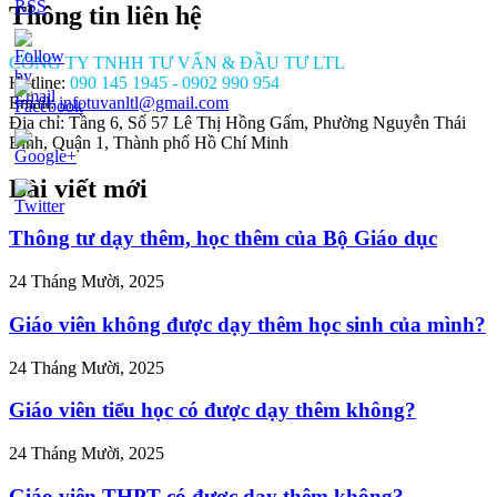
Thông tin liên hệ
CÔNG TY TNHH TƯ VẤN & ĐẦU TƯ LTL
Hotline:
090 145 1945 - 0902 990 954
Email:
infotuvanltl@gmail.com
Địa chỉ: Tầng 6, Số 57 Lê Thị Hồng Gấm, Phường Nguyễn Thái
Bình, Quận 1, Thành phố Hồ Chí Minh
Bài viết mới
//tuvanltl.com/dang-
n-
-
Thông tư dạy thêm, học thêm của Bộ Giáo dục
g-
-dau-
24 Tháng Mười, 2025
Giáo viên không được dạy thêm học sinh của mình?
24 Tháng Mười, 2025
Giáo viên tiểu học có được dạy thêm không?
24 Tháng Mười, 2025
Giáo viên THPT có được dạy thêm không?