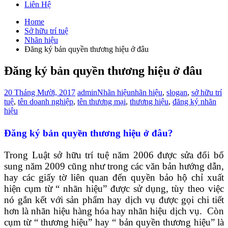
Liên Hệ
Home
Sở hữu trí tuệ
Nhãn hiệu
Đăng ký bản quyền thương hiệu ở đâu
Đăng ký bản quyền thương hiệu ở đâu
20 Tháng Mười, 2017
admin
Nhãn hiệu
nhãn hiệu
,
slogan
,
sở hữu trí
tuệ
,
tên doanh nghiệp
,
tên thương mại
,
thương hiệu
,
đăng ký nhãn
hiệu
Đăng ký bản quyền thương hiệu ở đâu?
Trong Luật sở hữu trí tuệ năm 2006 được sửa đổi bổ
sung năm 2009 cũng như trong các văn bản hướng dẫn,
hay các giấy tờ liên quan đến quyền bảo hộ chỉ xuất
hiện cụm từ “ nhãn hiệu” được sử dụng, tùy theo việc
nó gắn kết với sản phẩm hay dịch vụ được gọi chi tiết
hơn là nhãn hiệu hàng hóa hay nhãn hiệu dịch vụ. Còn
cụm từ “ thương hiệu” hay “ bản quyền thương hiệu” là