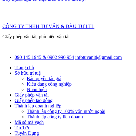
CÔNG TY TNHH TƯ VẤN & ĐẦU TƯ LTL
Giấy phép vận tải, phù hiệu vận tải
090 145 1945 & 0902 990 954
infotuvanltl@gmail.com
Trang chủ
Sở hữu trí tuệ
Bản quyền tác giả
Kiểu dáng công nghiệp
Nhãn hiệu
Giấy phép vận tải
Giấy phép lao động
Thành lập doanh nghiệp
Thành lập công ty 100% vốn nước ngoài
Thành lập công ty liên doanh
Mã số mã vạch
Tin Tức
Tuyển Dụng