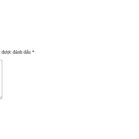
c được đánh dấu
*