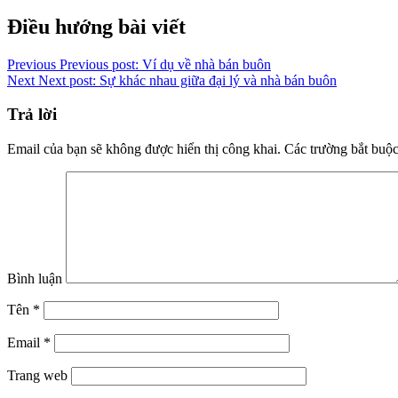
Copy
Điều hướng bài viết
Link
Previous
Previous post:
Ví dụ về nhà bán buôn
Next
Next post:
Sự khác nhau giữa đại lý và nhà bán buôn
Trả lời
Email của bạn sẽ không được hiển thị công khai.
Các trường bắt buộ
Bình luận
Tên
*
Email
*
Trang web