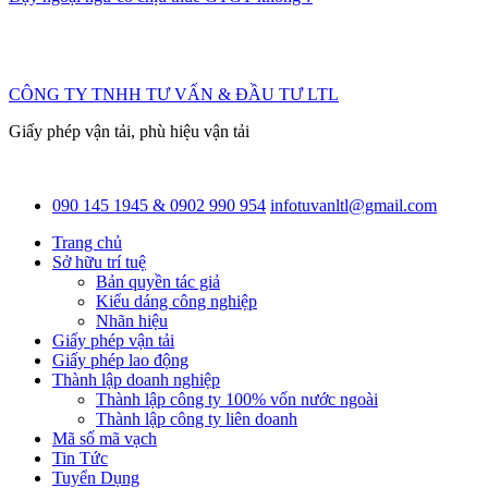
CÔNG TY TNHH TƯ VẤN & ĐẦU TƯ LTL
Giấy phép vận tải, phù hiệu vận tải
090 145 1945 & 0902 990 954
infotuvanltl@gmail.com
Trang chủ
Sở hữu trí tuệ
Bản quyền tác giả
Kiểu dáng công nghiệp
Nhãn hiệu
Giấy phép vận tải
Giấy phép lao động
Thành lập doanh nghiệp
Thành lập công ty 100% vốn nước ngoài
Thành lập công ty liên doanh
Mã số mã vạch
Tin Tức
Tuyển Dụng