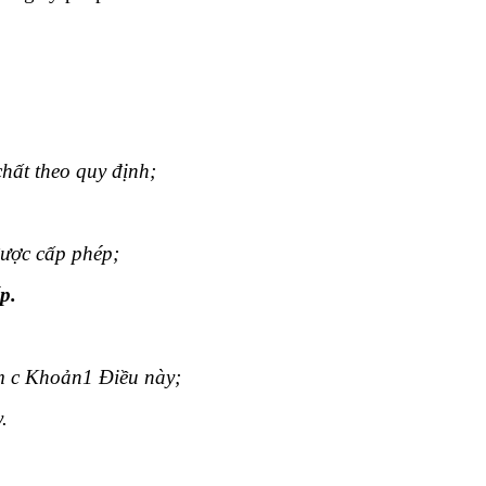
hất theo quy định
;
được cấp phép
;
ép
.
ểm c Khoản1 Điều này
;
y
.