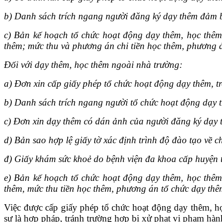
b) Danh sách trích ngang người đăng ký dạy thêm đảm b
c) Bản kế hoạch tổ chức hoạt động dạy thêm, học thêm 
thêm; mức thu và phương án chi tiền học thêm, phương á
Đối với dạy thêm, học thêm ngoài nhà trường:
a) Đơn xin cấp giấy phép tổ chức hoạt động dạy thêm, t
b) Danh sách trích ngang người tổ chức hoạt động dạy 
c) Đơn xin dạy thêm có dán ảnh của người đăng ký dạy 
d) Bản sao hợp lệ giấy tờ xác định trình độ đào tạo về
đ) Giấy khám sức khoẻ do bệnh viện đa khoa cấp huyện 
e) Bản kế hoạch tổ chức hoạt động dạy thêm, học thêm 
thêm, mức thu tiền học thêm, phương án tổ chức dạy thê
Việc được cấp giấy phép tổ chức hoạt động dạy thêm, họ
sư là hợp pháp, tránh trường hợp bị xử phạt vi phạm hà