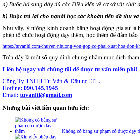
a) Buộc bổ sung đầy đủ các Điều kiện về cơ sở vật chất
b) Buộc trả lại cho người học các khoản tiền đã thu và
Như vậy, ý tưởng kinh doanh bằng hoạt động gia sư là ho
phép tổ chức hoạt động dạy thêm, học thêm để đảm bảo h
https://tuvanltl.com/chuyen-nhuong-von-gop-co-phai-xuat-hoa-don-k
Trên đây là một số quy định chung nhằm mục đích tham
Liên hệ ngay với chúng tôi để được tư vấn miễn phí!
Công Ty TNHH Tư Vấn & Đầu tư LTL.
Hotline
:
090.145.1945
Email
:
tuvanltl@gmail.com
Những bài viết liên quan hữu ích:
Không có bằng sư phạm có được dạy 