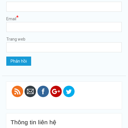
*
Email
Trang web
https://tuvanltl.com/xe-
nao-duoc-
keo-ro-
mooc">
Thông tin liên hệ