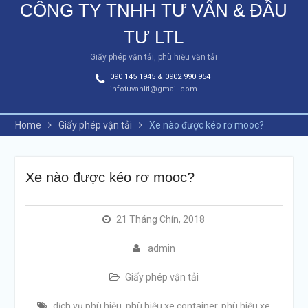
CÔNG TY TNHH TƯ VẤN & ĐẦU
TƯ LTL
Giấy phép vận tải, phù hiệu vận tải
090 145 1945 & 0902 990 954
infotuvanltl@gmail.com
Home
Giấy phép vận tải
Xe nào được kéo rơ mooc?
Xe nào được kéo rơ mooc?
21 Tháng Chín, 2018
admin
Giấy phép vận tải
dịch vụ phù hiệu
,
phù hiệu xe container
,
phù hiệu xe