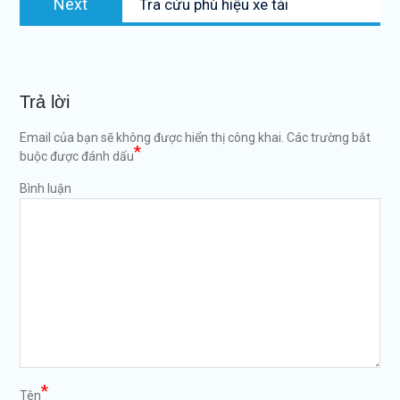
viết
Next
Tra cứu phù hiệu xe tải
post:
Trả lời
Email của bạn sẽ không được hiển thị công khai.
Các trường bắt
*
buộc được đánh dấu
Bình luận
*
Tên