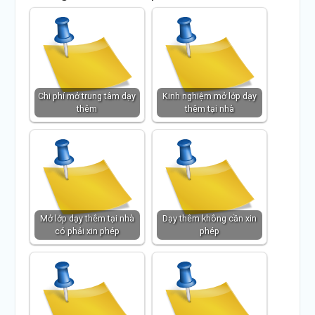
Chi phí mở trung tâm dạy
Kinh nghiệm mở lớp dạy
thêm
thêm tại nhà
Mở lớp dạy thêm tại nhà
Dạy thêm không cần xin
có phải xin phép
phép