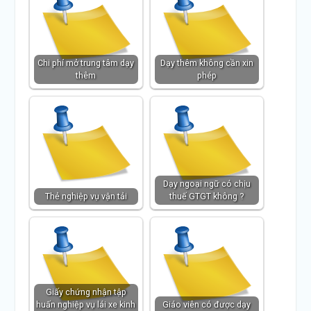
Chi phí mở trung tâm dạy
Dạy thêm không cần xin
thêm
phép
Dạy ngoại ngữ có chịu
Thẻ nghiệp vụ vận tải
thuế GTGT không ?
Giấy chứng nhận tập
huấn nghiệp vụ lái xe kinh
Giáo viên có được dạy