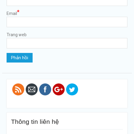
*
Email
Trang web
https://tuvanltl.com/von-
dieu-le-cua-
cong-ty-
tnhh-1-
thanh-
vien">
Thông tin liên hệ