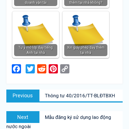
doanh vận tải
thêm tại nhà không?
Tự ý mở lớp dạy tiếng
Xin giấy phép dạy thêm
Anh tại nhà
tại nhà
Facebook
Twitter
Reddit
Pinterest
Copy
Link
Điều
Previous
Previous
Thông tư 40/2016/TT-BLĐTBXH
hướng
post:
bài
Next
viết
Next
Mẫu đăng ký sử dụng lao động
post:
nước ngoài