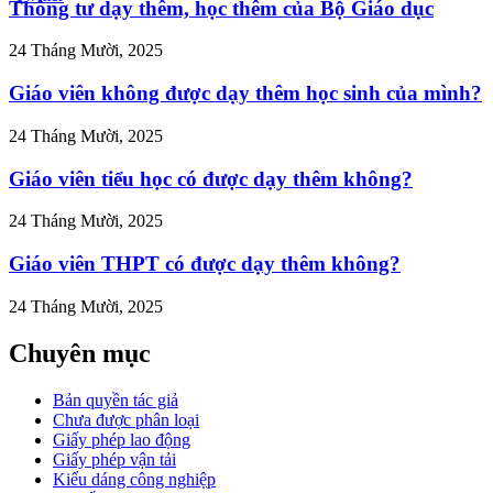
n-
Thông tư dạy thêm, học thêm của Bộ Giáo dục
hep-
an-
24 Tháng Mười, 2025
ao">
Giáo viên không được dạy thêm học sinh của mình?
24 Tháng Mười, 2025
Giáo viên tiểu học có được dạy thêm không?
24 Tháng Mười, 2025
Giáo viên THPT có được dạy thêm không?
24 Tháng Mười, 2025
Chuyên mục
Bản quyền tác giả
Chưa được phân loại
Giấy phép lao động
Giấy phép vận tải
Kiểu dáng công nghiệp