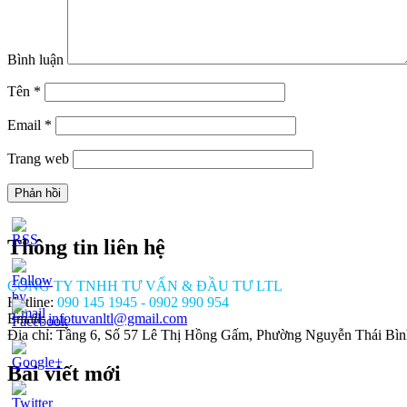
Bình luận
Tên
*
Email
*
Trang web
Thông tin liên hệ
CÔNG TY TNHH TƯ VẤN & ĐẦU TƯ LTL
Hotline:
090 145 1945 - 0902 990 954
Email:
infotuvanltl@gmail.com
Địa chỉ: Tầng 6, Số 57 Lê Thị Hồng Gấm, Phường Nguyễn Thái Bì
Bài viết mới
//tuvanltl.com/thu-