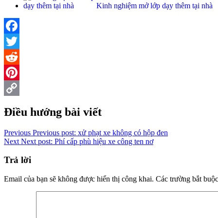
Kinh nghiệm mở lớp dạy thêm tại nhà
Facebook
Twitter
Reddit
Pinterest
Copy
Điều hướng bài viết
Link
Previous
Previous post:
xử phạt xe không có hộp đen
Next
Next post:
Phí cấp phù hiệu xe công ten nơ
Trả lời
Email của bạn sẽ không được hiển thị công khai.
Các trường bắt buộ