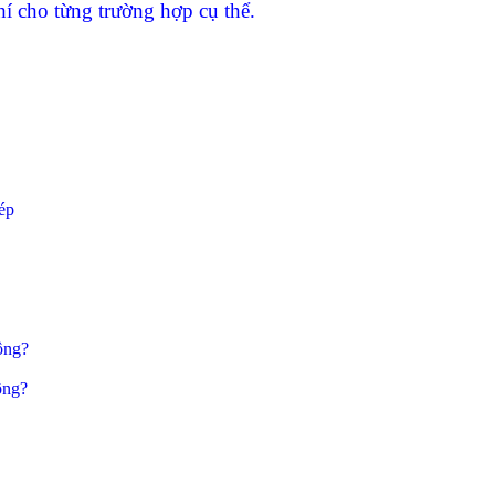
í cho từng trường hợp cụ thể.
ép
ông?
ông?