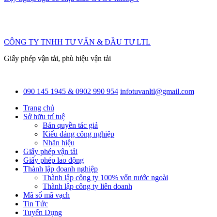
CÔNG TY TNHH TƯ VẤN & ĐẦU TƯ LTL
Giấy phép vận tải, phù hiệu vận tải
090 145 1945 & 0902 990 954
infotuvanltl@gmail.com
Trang chủ
Sở hữu trí tuệ
Bản quyền tác giả
Kiểu dáng công nghiệp
Nhãn hiệu
Giấy phép vận tải
Giấy phép lao động
Thành lập doanh nghiệp
Thành lập công ty 100% vốn nước ngoài
Thành lập công ty liên doanh
Mã số mã vạch
Tin Tức
Tuyển Dụng