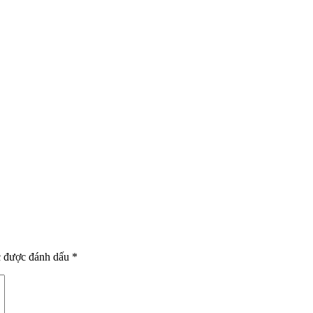
c được đánh dấu
*