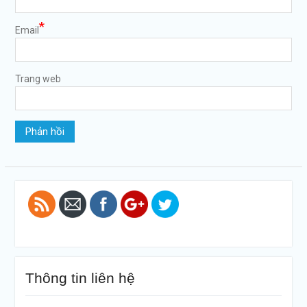
*
Email
Trang web
https://tuvanltl.com/san-
pham-lu-
hanh-la-
gi">
Thông tin liên hệ