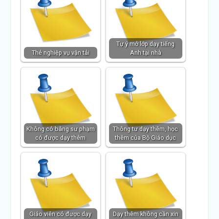
Tự ý mở lớp dạy tiếng
Thẻ nghiệp vụ vận tải
Anh tại nhà
Không có bằng sư phạm
Thông tư dạy thêm, học
có được dạy thêm
thêm của Bộ Giáo dục
Giáo viên có được dạy
Dạy thêm không cần xin