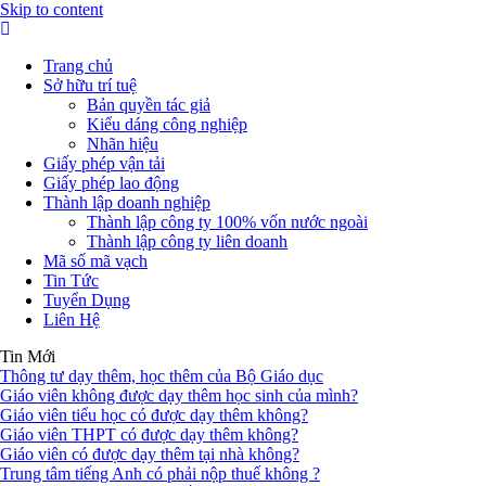
Skip to content
Trang chủ
Sở hữu trí tuệ
Bản quyền tác giả
Kiểu dáng công nghiệp
Nhãn hiệu
Giấy phép vận tải
Giấy phép lao động
Thành lập doanh nghiệp
Thành lập công ty 100% vốn nước ngoài
Thành lập công ty liên doanh
Mã số mã vạch
Tin Tức
Tuyển Dụng
Liên Hệ
Tin Mới
Thông tư dạy thêm, học thêm của Bộ Giáo dục
Giáo viên không được dạy thêm học sinh của mình?
Giáo viên tiểu học có được dạy thêm không?
Giáo viên THPT có được dạy thêm không?
Giáo viên có được dạy thêm tại nhà không?
Trung tâm tiếng Anh có phải nộp thuế không ?