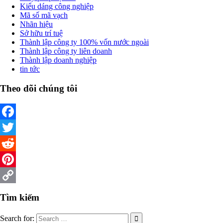
Kiểu dáng công nghiệp
Mã số mã vạch
Nhãn hiệu
Sở hữu trí tuệ
Thành lập công ty 100% vốn nước ngoài
Thành lập công ty liên doanh
Thành lập doanh nghiệp
tin tức
Theo dõi chúng tôi
Facebook
Twitter
Reddit
Pinterest
Copy
Tìm kiếm
Link
Search for: