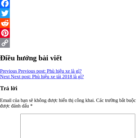
Facebook
Twitter
Reddit
Pinterest
Copy
Điều hướng bài viết
Link
Previous
Previous post:
Phù hiệu xe là gì?
Next
Next post:
Phù hiệu xe tải 2018 là gì?
Trả lời
Email của bạn sẽ không được hiển thị công khai.
Các trường bắt buộc
được đánh dấu
*