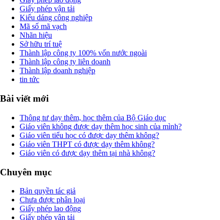
Giấy phép vận tải
Kiểu dáng công nghiệp
Mã số mã vạch
Nhãn hiệu
Sở hữu trí tuệ
Thành lập công ty 100% vốn nước ngoài
Thành lập công ty liên doanh
Thành lập doanh nghiệp
tin tức
Bài viết mới
Thông tư dạy thêm, học thêm của Bộ Giáo dục
Giáo viên không được dạy thêm học sinh của mình?
Giáo viên tiểu học có được dạy thêm không?
Giáo viên THPT có được dạy thêm không?
Giáo viên có được dạy thêm tại nhà không?
Chuyên mục
Bản quyền tác giả
Chưa được phân loại
Giấy phép lao động
Giấy phép vận tải