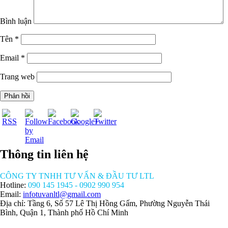
Bình luận
Tên
*
Email
*
https://tuvanltl.com/phu-
Trang web
hieu-xe-tai-
la-gi-3">
Thông tin liên hệ
CÔNG TY TNHH TƯ VẤN & ĐẦU TƯ LTL
Hotline:
090 145 1945 - 0902 990 954
Email:
infotuvanltl@gmail.com
Địa chỉ: Tầng 6, Số 57 Lê Thị Hồng Gấm, Phường Nguyễn Thái
Bình, Quận 1, Thành phố Hồ Chí Minh