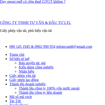
Dạy ngoại ngữ có chịu thuế GTGT không ?
CÔNG TY TNHH TƯ VẤN & ĐẦU TƯ LTL
Giấy phép vận tải, phù hiệu vận tải
090 145 1945 & 0902 990 954
infotuvanltl@gmail.com
Trang chủ
Sở hữu trí tuệ
Bản quyền tác giả
Kiểu dáng công nghiệp
Nhãn hiệu
Giấy phép vận tải
Giấy phép lao động
Thành lập doanh nghiệp
Thành lập công ty 100% vốn nước ngoài
Thành lập công ty liên doanh
Mã số mã vạch
Tin Tức