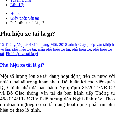
Tuyển Dụng
Liên Hệ
Home
Giấy phép vận tải
Phù hiệu xe tải là gì?
Phù hiệu xe tải là gì?
15 Tháng Một, 2018
15 Tháng Một, 2018
admin
Giấy phép vận tải
dịch
vụ làm phù hiệu xe tải
,
mẫu phù hiệu xe tải
,
phù hiệu xe
,
phù hiệu xe
tải
,
Phù hiệu xe tải là gì
Phù hiệu xe tải là gì?
Một số lượng lớn xe tải đang hoạt động trên cả nước với
nhiều loại tải trọng khác nhau. Để thuận lợi cho việc quản
lý, Chính phải đã ban hành Nghị định 86/2014/NĐ-CP
và Bộ Giao thông vận tải đã ban hành tiếp Thông tư
46/2014/TT-BGTVT để hướng dẫn Nghị định này. Theo
đó doanh nghiệp có xe tải đang hoạt động phải xin phù
hiệu xe theo lộ trình.