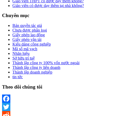
Giáo viên THPT có được dạy thêm không?
Giáo viên có được dạy thêm tại nhà không?
Chuyên mục
Bản quyền tác giả
Chưa được phân loại
Giấy phép lao động
Giấy phép vận tải
Kiểu dáng công nghiệp
Mã số mã vạch
Nhãn hiệu
Sở hữu trí tuệ
Thành lập công ty 100% vốn nước ngoài
Thành lập công ty liên doanh
Thành lập doanh nghiệp
tin tức
Theo dõi chúng tôi
Facebook
Twitter