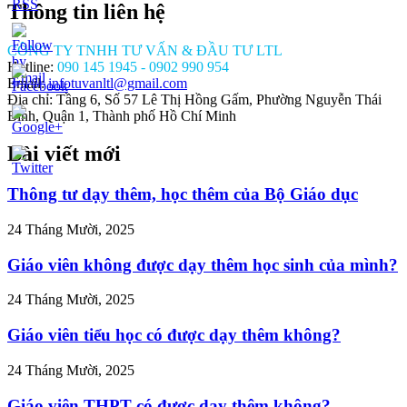
Thông tin liên hệ
CÔNG TY TNHH TƯ VẤN & ĐẦU TƯ LTL
Hotline:
090 145 1945 - 0902 990 954
Email:
infotuvanltl@gmail.com
Địa chỉ: Tầng 6, Số 57 Lê Thị Hồng Gấm, Phường Nguyễn Thái
Bình, Quận 1, Thành phố Hồ Chí Minh
Bài viết mới
/tuvanltl.com/lap-
kinh-
-van-
Thông tư dạy thêm, học thêm của Bộ Giáo dục
24 Tháng Mười, 2025
Giáo viên không được dạy thêm học sinh của mình?
24 Tháng Mười, 2025
Giáo viên tiểu học có được dạy thêm không?
24 Tháng Mười, 2025
Giáo viên THPT có được dạy thêm không?