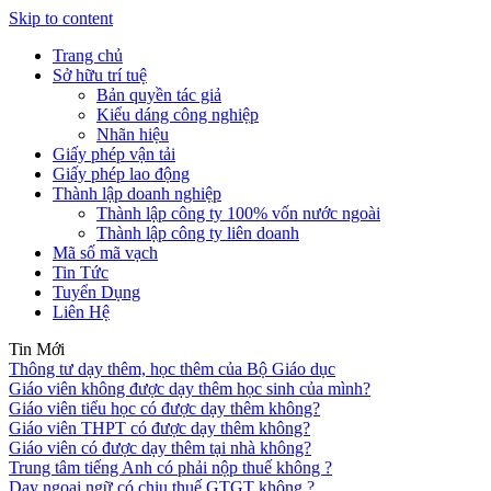
Skip to content
Trang chủ
Sở hữu trí tuệ
Bản quyền tác giả
Kiểu dáng công nghiệp
Nhãn hiệu
Giấy phép vận tải
Giấy phép lao động
Thành lập doanh nghiệp
Thành lập công ty 100% vốn nước ngoài
Thành lập công ty liên doanh
Mã số mã vạch
Tin Tức
Tuyển Dụng
Liên Hệ
Tin Mới
Thông tư dạy thêm, học thêm của Bộ Giáo dục
Giáo viên không được dạy thêm học sinh của mình?
Giáo viên tiểu học có được dạy thêm không?
Giáo viên THPT có được dạy thêm không?
Giáo viên có được dạy thêm tại nhà không?
Trung tâm tiếng Anh có phải nộp thuế không ?
Dạy ngoại ngữ có chịu thuế GTGT không ?