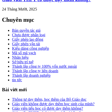
24 Tháng Mười, 2025
Chuyên mục
Bản quyền tác giả
Chưa được phân loại
Giấy phép lao động
Giấy phép vận tải
Kiểu dáng công nghiệp
Mã số mã vạch
Nhãn hiệu
Sở hữu trí tuệ
Thành lập công ty 100% vốn nước ngoài
Thành lập công ty liên doanh
Thành lập doanh nghiệp
tin tức
Bài viết mới
Thông tư dạy thêm, học thêm của Bộ Giáo dục
Giáo viên không được dạy thêm học sinh của mình?
Giáo viên tiểu học có được dạy thêm không?