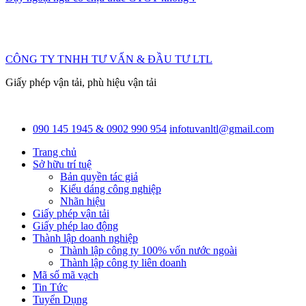
CÔNG TY TNHH TƯ VẤN & ĐẦU TƯ LTL
Giấy phép vận tải, phù hiệu vận tải
090 145 1945 & 0902 990 954
infotuvanltl@gmail.com
Trang chủ
Sở hữu trí tuệ
Bản quyền tác giả
Kiểu dáng công nghiệp
Nhãn hiệu
Giấy phép vận tải
Giấy phép lao động
Thành lập doanh nghiệp
Thành lập công ty 100% vốn nước ngoài
Thành lập công ty liên doanh
Mã số mã vạch
Tin Tức
Tuyển Dụng