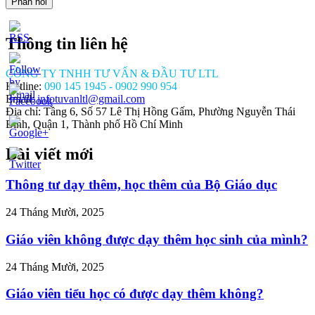
Thông tin liên hệ
CÔNG TY TNHH TƯ VẤN & ĐẦU TƯ LTL
Hotline:
090 145 1945 - 0902 990 954
Email:
infotuvanltl@gmail.com
Địa chỉ: Tầng 6, Số 57 Lê Thị Hồng Gấm, Phường Nguyễn Thái
Bình, Quận 1, Thành phố Hồ Chí Minh
Bài viết mới
//tuvanltl.com/lam-
o-de-
lap-
Thông tư dạy thêm, học thêm của Bộ Giáo dục
tam-
24 Tháng Mười, 2025
Giáo viên không được dạy thêm học sinh của mình?
24 Tháng Mười, 2025
Giáo viên tiểu học có được dạy thêm không?