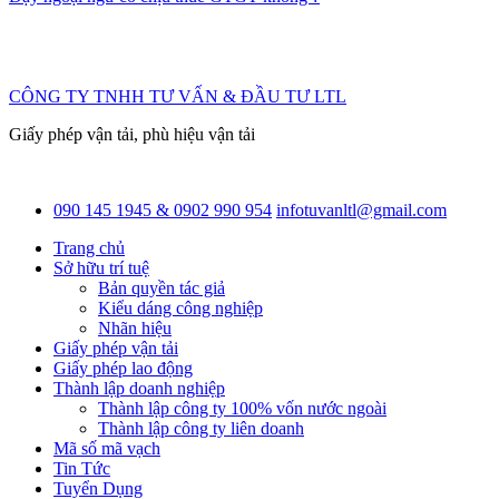
CÔNG TY TNHH TƯ VẤN & ĐẦU TƯ LTL
Giấy phép vận tải, phù hiệu vận tải
090 145 1945 & 0902 990 954
infotuvanltl@gmail.com
Trang chủ
Sở hữu trí tuệ
Bản quyền tác giả
Kiểu dáng công nghiệp
Nhãn hiệu
Giấy phép vận tải
Giấy phép lao động
Thành lập doanh nghiệp
Thành lập công ty 100% vốn nước ngoài
Thành lập công ty liên doanh
Mã số mã vạch
Tin Tức
Tuyển Dụng