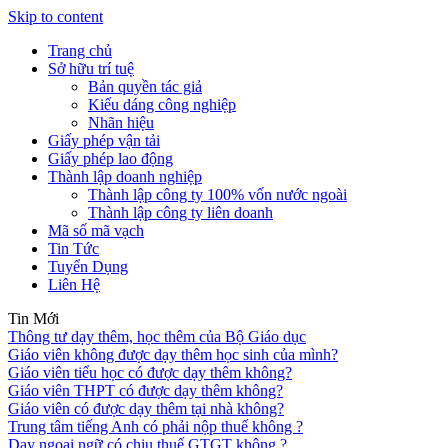
Skip to content
Trang chủ
Sở hữu trí tuệ
Bản quyền tác giả
Kiểu dáng công nghiệp
Nhãn hiệu
Giấy phép vận tải
Giấy phép lao động
Thành lập doanh nghiệp
Thành lập công ty 100% vốn nước ngoài
Thành lập công ty liên doanh
Mã số mã vạch
Tin Tức
Tuyển Dụng
Liên Hệ
Tin Mới
Thông tư dạy thêm, học thêm của Bộ Giáo dục
Giáo viên không được dạy thêm học sinh của mình?
Giáo viên tiểu học có được dạy thêm không?
Giáo viên THPT có được dạy thêm không?
Giáo viên có được dạy thêm tại nhà không?
Trung tâm tiếng Anh có phải nộp thuế không ?
Dạy ngoại ngữ có chịu thuế GTGT không ?