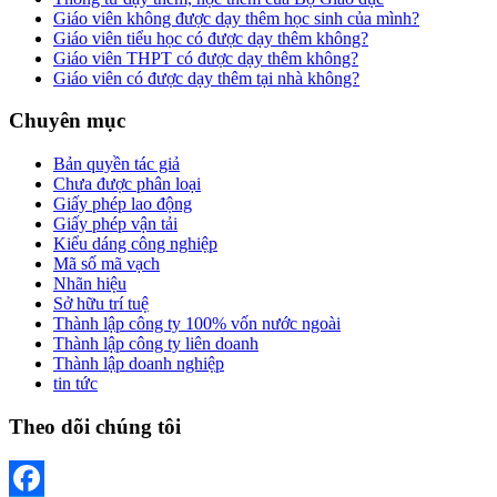
Giáo viên không được dạy thêm học sinh của mình?
Giáo viên tiểu học có được dạy thêm không?
Giáo viên THPT có được dạy thêm không?
Giáo viên có được dạy thêm tại nhà không?
Chuyên mục
Bản quyền tác giả
Chưa được phân loại
Giấy phép lao động
Giấy phép vận tải
Kiểu dáng công nghiệp
Mã số mã vạch
Nhãn hiệu
Sở hữu trí tuệ
Thành lập công ty 100% vốn nước ngoài
Thành lập công ty liên doanh
Thành lập doanh nghiệp
tin tức
Theo dõi chúng tôi