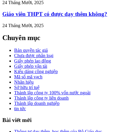
24 Tháng Mười, 2025
Giáo viên THPT có được dạy thêm không?
24 Tháng Mười, 2025
Chuyên mục
Bản quyền tác giả
Chưa được phân loại
Giấy phép lao động
Giấy phép vận tải
Kiểu dáng công nghiệp
Mã số mã vạch
Nhãn hiệu
Sở hữu trí tuệ
Thành lập công ty 100% vốn nước ngoài
Thành lập công ty liên doanh
Thành lập doanh nghiệp
tin tức
Bài viết mới
Thông tư dạy thêm, học thêm của Bộ Giáo dục