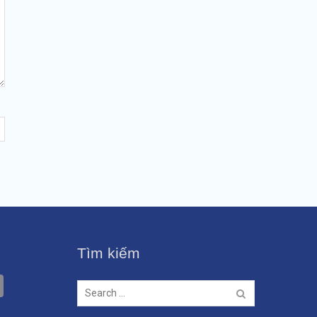
Tìm kiếm
t
nterest
Copy
Search
for:
Link