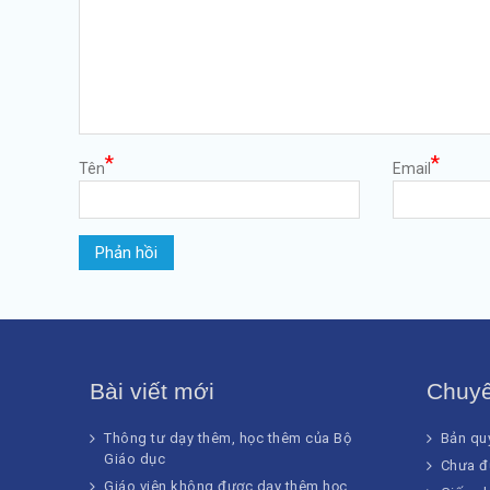
*
*
Tên
Email
Bài viết mới
Chuy
Thông tư dạy thêm, học thêm của Bộ
Bản quy
Giáo dục
Chưa đ
Giáo viên không được dạy thêm học