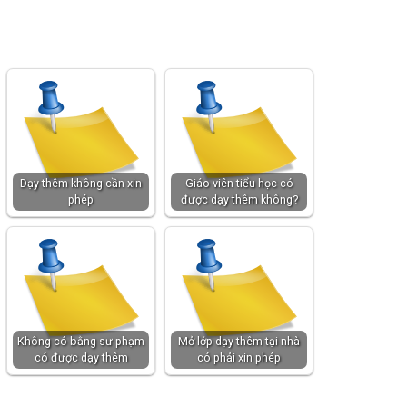
Dạy thêm không cần xin
Giáo viên tiểu học có
phép
được dạy thêm không?
Không có bằng sư phạm
Mở lớp dạy thêm tại nhà
có được dạy thêm
có phải xin phép