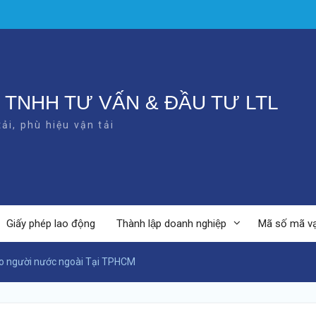
 TNHH TƯ VẤN & ĐẦU TƯ LTL
ải, phù hiệu vận tải
Giấy phép lao động
Thành lập doanh nghiệp
Mã số mã v
ho người nước ngoài Tại TPHCM