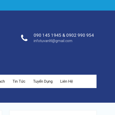
090 145 1945 & 0902 990 954
infotuvanltl@gmail.com
ạch
Tin Tức
Tuyển Dụng
Liên Hệ
https://tuvanltl.com/lam-
giay-phep-
lao-dong-
cho-nguoi-
nuoc-ngoai-
tai-tphcm">