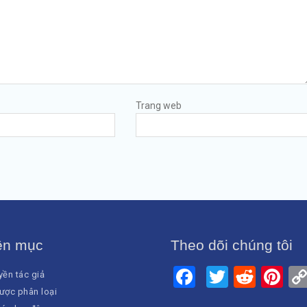
Trang web
ên mục
Theo dõi chúng tôi
Facebook
Twitter
Reddi
Pi
ền tác giả
ược phân loại