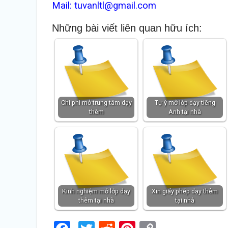
Mail: tuvanltl@gmail.com
Những bài viết liên quan hữu ích:
Chi phí mở trung tâm dạy
Tự ý mở lớp dạy tiếng
thêm
Anh tại nhà
Kinh nghiệm mở lớp dạy
Xin giấy phép dạy thêm
thêm tại nhà
tại nhà