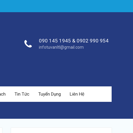
090 145 1945 & 0902 990 954
infotuvanltl@gmail.com
ạch
Tin Tức
Tuyển Dụng
Liên Hệ
https://tuvanltl.com/kinh-
doanh-van-
tai-la-gi-2">