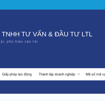
 TNHH TƯ VẤN & ĐẦU TƯ LTL
ải, phù hiệu vận tải
Giấy phép lao động
Thành lập doanh nghiệp
Mã số mã v