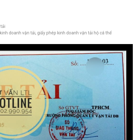
tải
kinh doanh vận tải
,
giấy phép kinh doanh vận tải hộ cá thể