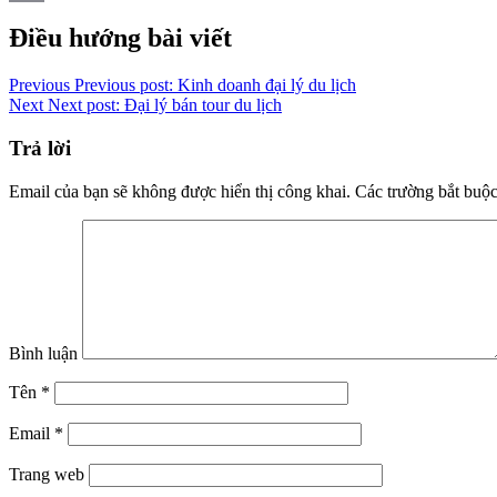
Copy
Điều hướng bài viết
Link
Previous
Previous post:
Kinh doanh đại lý du lịch
Next
Next post:
Đại lý bán tour du lịch
Trả lời
Email của bạn sẽ không được hiển thị công khai.
Các trường bắt buộ
Bình luận
Tên
*
Email
*
Trang web