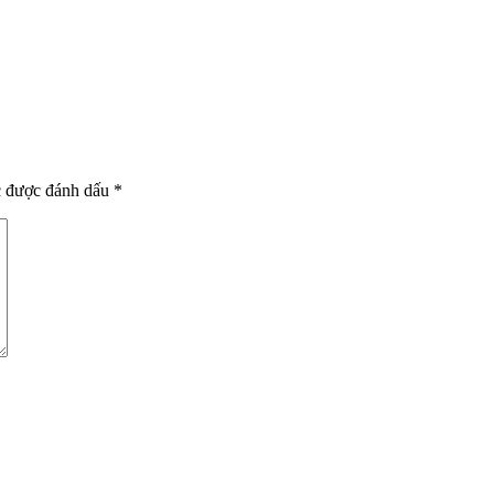
c được đánh dấu
*