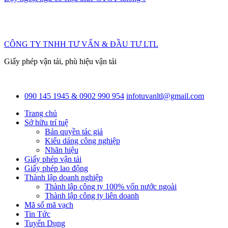
CÔNG TY TNHH TƯ VẤN & ĐẦU TƯ LTL
Giấy phép vận tải, phù hiệu vận tải
090 145 1945 & 0902 990 954
infotuvanltl@gmail.com
Trang chủ
Sở hữu trí tuệ
Bản quyền tác giả
Kiểu dáng công nghiệp
Nhãn hiệu
Giấy phép vận tải
Giấy phép lao động
Thành lập doanh nghiệp
Thành lập công ty 100% vốn nước ngoài
Thành lập công ty liên doanh
Mã số mã vạch
Tin Tức
Tuyển Dụng