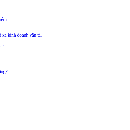
thêm
 xe kinh doanh vận tải
ép
ông?