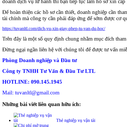
doanh dịch vụ lữ hành thì bạn tiếp tục làm hồ sơ xin cấp
Để hoàn thiện các hồ sơ cần thiết, doanh nghiệp cần tha
tài chính mà công ty cần phải đáp ứng để sớm được cơ q
https://tuvanltl.com/dich-vu-xin-giay-phep-tu-van-du-hoc/
Trên đây là một số quy định chung nhằm mục đích tham
Đừng ngại ngần liên hệ với chúng tôi để được tư vấn miễ
Phòng Doanh nghiệp và Đầu tư
Công ty TNHH Tư Vấn & Đầu Tư LTL
HOTLINE: 090.145.1945
Mail: tuvanltl@gmail.com
Những bài viết liên quan hữu ích:
Thẻ nghiệp vụ vận tải