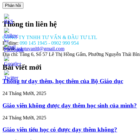
Thông tin liên hệ
CÔNG TY TNHH TƯ VẤN & ĐẦU TƯ LTL
Hotline:
090 145 1945 - 0902 990 954
Email:
infotuvanltl@gmail.com
Địa chỉ: Tầng 6, Số 57 Lê Thị Hồng Gấm, Phường Nguyễn Thái Bì
Bài viết mới
//tuvanltl.com/hop-
-
Thông tư dạy thêm, học thêm của Bộ Giáo dục
y-du-
24 Tháng Mười, 2025
Giáo viên không được dạy thêm học sinh của mình?
24 Tháng Mười, 2025
Giáo viên tiểu học có được dạy thêm không?