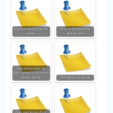
Dạy thêm không cần xin
Tự ý mở lớp dạy tiếng
phép
Anh tại nhà
Giấy chứng nhận tập
huấn nghiệp vụ lái xe kinh
doanh vận tải
Thẻ nghiệp vụ vận tải
Giáo viên không được