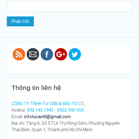
xac-nhan-
kinh-
nghiem-
lam-viec-
bang-tieng-
anh-la-gi">
Thông tin liên hệ
CÔNG TY TNHH TƯ VẤN & ĐẦU TƯ LTL
Hotline:
090 145 1945 - 0902 990 954
Email:
infotuvanltl@gmail.com
Địa chỉ: Tầng 6, Số 57 Lê Thị Hồng Gấm, Phường Nguyễn
Thái Bình, Quận 1, Thành phố Hồ Chí Minh