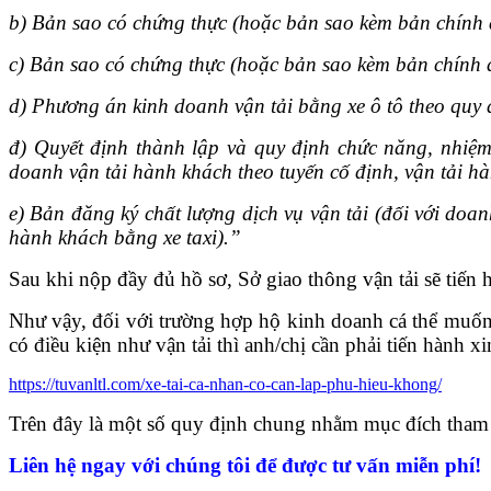
b) Bản sao có chứng thực (hoặc bản sao kèm bản chính 
c) Bản sao có chứng thực (hoặc bản sao kèm bản chính để
d) Phương án kinh doanh vận tải bằng xe ô tô theo quy 
đ) Quyết định thành lập và quy định chức năng, nhiệm 
doanh vận tải hành khách theo tuyến cố định, vận tải hà
e) Bản đăng ký chất lượng dịch vụ vận tải (đối với doan
hành khách bằng xe taxi).”
Sau khi nộp đầy đủ hồ sơ, Sở giao thông vận tải sẽ tiến
Như vậy, đối với trường hợp hộ kinh doanh cá thể muốn t
có điều kiện như vận tải thì anh/chị cần phải tiến hành 
https://tuvanltl.com/xe-tai-ca-nhan-co-can-lap-phu-hieu-khong/
Trên đây là một số quy định chung nhằm mục đích tham
Liên hệ ngay với chúng tôi để được tư vấn miễn phí!