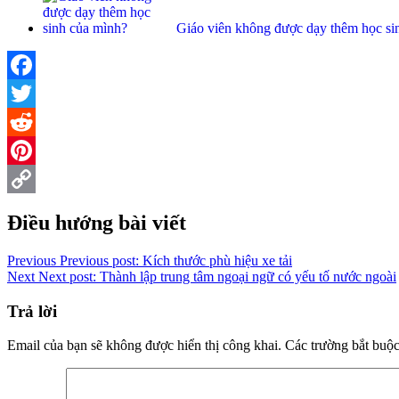
Giáo viên không được dạy thêm học si
Facebook
Twitter
Reddit
Pinterest
Copy
Điều hướng bài viết
Link
Previous
Previous post:
Kích thước phù hiệu xe tải
Next
Next post:
Thành lập trung tâm ngoại ngữ có yếu tố nước ngoài
Trả lời
Email của bạn sẽ không được hiển thị công khai.
Các trường bắt buộ