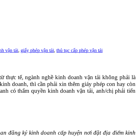
nh vận tải
,
giấy phép vận tải
,
thủ tục cấp phép vận tải
ừ thực tế, ngành nghề kinh doanh vận tải không phải là
kinh doanh, thì cần phải xin thêm giáy phép con hay còn
anh có thẩm quyền kinh doanh vận tải, anh/chị phải tiến
an đăng ký kinh doanh cấp huyện nơi đặt địa điểm kinh