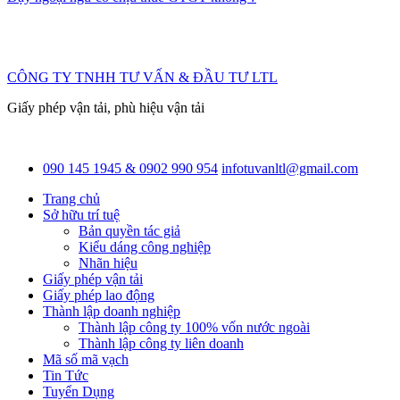
CÔNG TY TNHH TƯ VẤN & ĐẦU TƯ LTL
Giấy phép vận tải, phù hiệu vận tải
090 145 1945 & 0902 990 954
infotuvanltl@gmail.com
Trang chủ
Sở hữu trí tuệ
Bản quyền tác giả
Kiểu dáng công nghiệp
Nhãn hiệu
Giấy phép vận tải
Giấy phép lao động
Thành lập doanh nghiệp
Thành lập công ty 100% vốn nước ngoài
Thành lập công ty liên doanh
Mã số mã vạch
Tin Tức
Tuyển Dụng