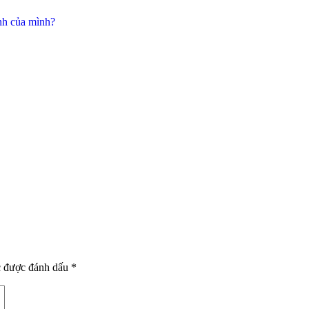
nh của mình?
c được đánh dấu
*