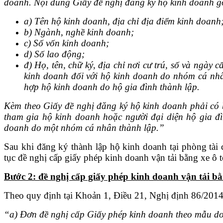
doanh. Nội dung Giấy đề
nghị đăng ký hộ kinh doanh g
a)
Tên hộ kinh doanh, địa chỉ địa điểm kinh doanh; s
b)
Ngành, nghề kinh doanh;
c)
Số vốn kinh doanh;
d)
Số lao động;
đ) Họ, tên, chữ ký, địa chỉ nơi cư trú, số và ng
kinh doanh đối với hộ kinh doanh do nhóm cá nhân
hợp hộ kinh doanh do hộ gia đình thành lập.
Kèm theo Giấy đề nghị đăng ký hộ kinh doanh phải có
tham gia hộ kinh doanh hoặc người đại diện hộ gia đì
doanh do một nhóm cá nhân thành lập.”
Sau khi đăng ký thành lập hộ kinh doanh tại phòng tà
tục đề nghị cấp giấy phép kinh doanh vận tải bằng xe ô t
Bước 2: đề nghị cấp giấy phép kinh doanh vận tải bằ
Theo quy định tại Khoản 1, Điều 21, Nghị định 86/2014
“
a) Đơn đề nghị cấp Giấy phép kinh doanh theo mẫu do