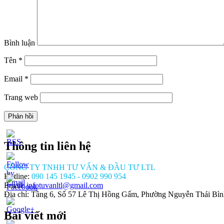
Bình luận
Tên
*
Email
*
Trang web
Thông tin liên hệ
CÔNG TY TNHH TƯ VẤN & ĐẦU TƯ LTL
Hotline:
090 145 1945 - 0902 990 954
Email:
infotuvanltl@gmail.com
Địa chỉ: Tầng 6, Số 57 Lê Thị Hồng Gấm, Phường Nguyễn Thái Bì
Bài viết mới