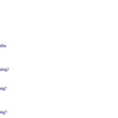
thêm
không?
ông?
ông?