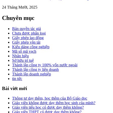
24 Tháng Mười, 2025
Chuyên mục
Bản quyền tác giả
Chưa được phân loại
Giấy phép lao động
Giấy phép vận tải
Kiểu dáng công nghiệp
Mã số mã vạch
Nhãn hiệu
Sở hữu trí tuệ
Thành lập công ty 100% vốn nước ngoài
Thành lập công ty liên doanh
Thành lập doanh nghiệp
tin tức
Bài viết mới
Thông tư dạy thêm, học thêm của Bộ Giáo dục
Giáo viên không được dạy thêm học sinh của mình?
Giáo viên tiểu học có được dạy thêm không?
Giáo viên THPT có được dạy thêm không?