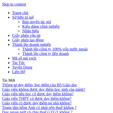
Skip to content
Trang chủ
Sở hữu trí tuệ
Bản quyền tác giả
Kiểu dáng công nghiệp
Nhãn hiệu
Giấy phép vận tải
Giấy phép lao động
Thành lập doanh nghiệp
Thành lập công ty 100% vốn nước ngoài
Thành lập công ty liên doanh
Mã số mã vạch
Tin Tức
Tuyển Dụng
Liên Hệ
Tin Mới
Thông tư dạy thêm, học thêm của Bộ Giáo dục
Giáo viên không được dạy thêm học sinh của mình?
Giáo viên tiểu học có được dạy thêm không?
Giáo viên THPT có được dạy thêm không?
Giáo viên có được dạy thêm tại nhà không?
Trung tâm tiếng Anh có phải nộp thuế không ?
Dạy ngoại ngữ có chịu thuế GTGT không ?