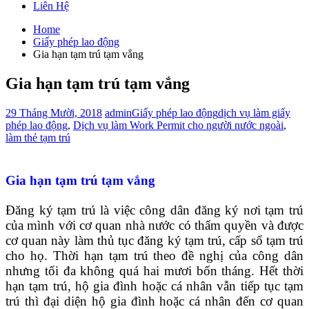
Liên Hệ
Home
Giấy phép lao động
Gia hạn tạm trú tạm vắng
Gia hạn tạm trú tạm vắng
29 Tháng Mười, 2018
admin
Giấy phép lao động
dịch vụ làm giấy
phép lao động
,
Dịch vụ làm Work Permit cho người nước ngoài
,
làm thẻ tạm trú
Gia hạn tạm trú tạm vắng
Đăng ký tạm trú là việc công dân đăng ký nơi tạm trú
của mình với cơ quan nhà nước có thẩm quyền và được
cơ quan này làm thủ tục đăng ký tạm trú, cấp sổ tạm trú
cho họ. Thời hạn tạm trú theo đề nghị của công dân
nhưng tối đa không quá hai mươi bốn tháng. Hết thời
hạn tạm trú, hộ gia đình hoặc cá nhân vẫn tiếp tục tạm
trú thì đại diện hộ gia đình hoặc cá nhân đến cơ quan