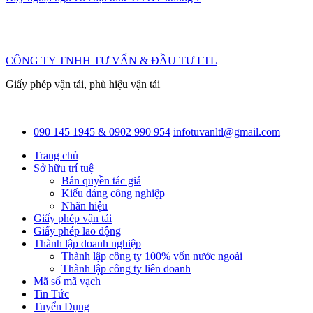
CÔNG TY TNHH TƯ VẤN & ĐẦU TƯ LTL
Giấy phép vận tải, phù hiệu vận tải
090 145 1945 & 0902 990 954
infotuvanltl@gmail.com
Trang chủ
Sở hữu trí tuệ
Bản quyền tác giả
Kiểu dáng công nghiệp
Nhãn hiệu
Giấy phép vận tải
Giấy phép lao động
Thành lập doanh nghiệp
Thành lập công ty 100% vốn nước ngoài
Thành lập công ty liên doanh
Mã số mã vạch
Tin Tức
Tuyển Dụng