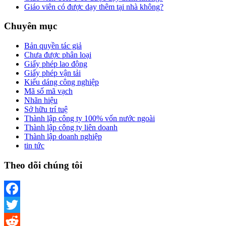
Giáo viên có được dạy thêm tại nhà không?
Chuyên mục
Bản quyền tác giả
Chưa được phân loại
Giấy phép lao động
Giấy phép vận tải
Kiểu dáng công nghiệp
Mã số mã vạch
Nhãn hiệu
Sở hữu trí tuệ
Thành lập công ty 100% vốn nước ngoài
Thành lập công ty liên doanh
Thành lập doanh nghiệp
tin tức
Theo dõi chúng tôi
Facebook
Twitter