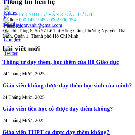
Thông tin liên hệ
CÔNG TY TNHH TƯ VẤN & ĐẦU TƯ LTL
Hotline:
090 145 1945 - 0902 990 954
Email:
infotuvanltl@gmail.com
Địa chỉ: Tầng 6, Số 57 Lê Thị Hồng Gấm, Phường Nguyễn Thái
Bình, Quận 1, Thành phố Hồ Chí Minh
Bài viết mới
/tuvanltl.com/gia-
am-
m-
Thông tư dạy thêm, học thêm của Bộ Giáo dục
>
24 Tháng Mười, 2025
Giáo viên không được dạy thêm học sinh của mình?
24 Tháng Mười, 2025
Giáo viên tiểu học có được dạy thêm không?
24 Tháng Mười, 2025
Giáo viên THPT có được dạy thêm không?