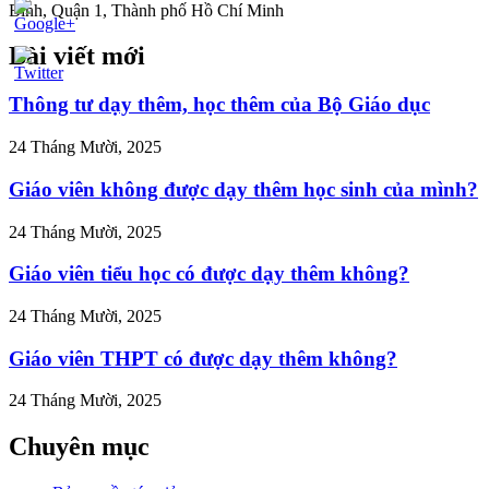
Bình, Quận 1, Thành phố Hồ Chí Minh
Bài viết mới
//tuvanltl.com/doanh-
-lu-
quoc-
Thông tư dạy thêm, học thêm của Bộ Giáo dục
gi">
24 Tháng Mười, 2025
Giáo viên không được dạy thêm học sinh của mình?
24 Tháng Mười, 2025
Giáo viên tiểu học có được dạy thêm không?
24 Tháng Mười, 2025
Giáo viên THPT có được dạy thêm không?
24 Tháng Mười, 2025
Chuyên mục