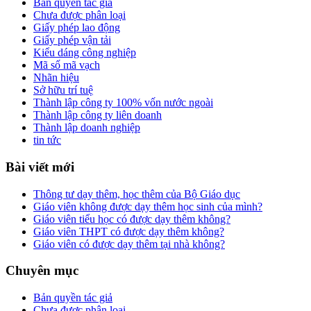
Bản quyền tác giả
Chưa được phân loại
Giấy phép lao động
Giấy phép vận tải
Kiểu dáng công nghiệp
Mã số mã vạch
Nhãn hiệu
Sở hữu trí tuệ
Thành lập công ty 100% vốn nước ngoài
Thành lập công ty liên doanh
Thành lập doanh nghiệp
tin tức
Bài viết mới
Thông tư dạy thêm, học thêm của Bộ Giáo dục
Giáo viên không được dạy thêm học sinh của mình?
Giáo viên tiểu học có được dạy thêm không?
Giáo viên THPT có được dạy thêm không?
Giáo viên có được dạy thêm tại nhà không?
Chuyên mục
Bản quyền tác giả
Chưa được phân loại