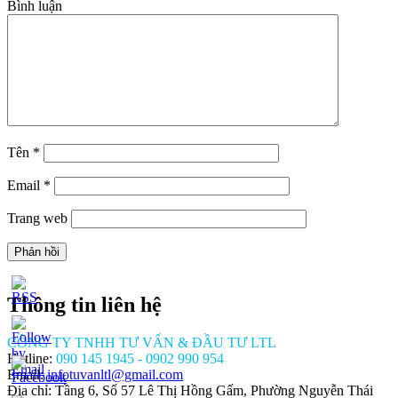
Bình luận
Tên
*
Email
*
Trang web
Thông tin liên hệ
CÔNG TY TNHH TƯ VẤN & ĐẦU TƯ LTL
Hotline:
090 145 1945 - 0902 990 954
Email:
infotuvanltl@gmail.com
Địa chỉ: Tầng 6, Số 57 Lê Thị Hồng Gấm, Phường Nguyễn Thái