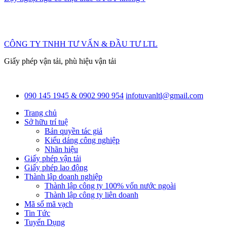
CÔNG TY TNHH TƯ VẤN & ĐẦU TƯ LTL
Giấy phép vận tải, phù hiệu vận tải
090 145 1945 & 0902 990 954
infotuvanltl@gmail.com
Trang chủ
Sở hữu trí tuệ
Bản quyền tác giả
Kiểu dáng công nghiệp
Nhãn hiệu
Giấy phép vận tải
Giấy phép lao động
Thành lập doanh nghiệp
Thành lập công ty 100% vốn nước ngoài
Thành lập công ty liên doanh
Mã số mã vạch
Tin Tức
Tuyển Dụng