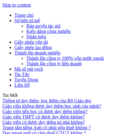
Skip to content
Trang chủ
Sở hữu trí tuệ
Bản quyền tác giả
Kiểu dáng công nghiệp
Nhãn hiệu
Giấy phép vận tải
Giấy phép lao động
Thành lập doanh nghiệp
Thành lập công ty 100% vốn nước ngoài
Thành lập công ty liên doanh
Mã số mã vạch
Tin Tức
Tuyển Dụng
Liên Hệ
Tin Mới
Thông tư dạy thêm, học thêm của Bộ Giáo dục
Giáo viên không được dạy thêm học sinh của mình?
Giáo viên tiểu học có được dạy thêm không?
Giáo viên THPT có được dạy thêm không?
Giáo viên có được dạy thêm tại nhà không?
Trung tâm tiếng Anh có phải nộp thuế không ?
Dạy ngoại ngữ có chịu thuế GTGT không ?