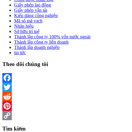
Giấy phép lao động
Giấy phép vận tải
Kiểu dáng công nghiệp
Mã số mã vạch
Nhãn hiệu
Sở hữu trí tuệ
Thành lập công ty 100% vốn nước ngoài
Thành lập công ty liên doanh
Thành lập doanh nghiệp
tin tức
Theo dõi chúng tôi
Facebook
Twitter
Reddit
Pinterest
Copy
Tìm kiếm