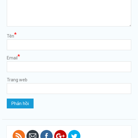
*
Tên
*
Email
Trang web
https://tuvanltl.com/dieu-
27-luat-so-
huu-tri-tue-
quy-dinh-
gi">