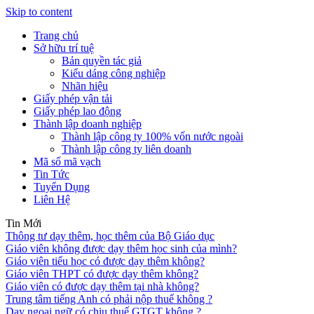
Skip to content
Trang chủ
Sở hữu trí tuệ
Bản quyền tác giả
Kiểu dáng công nghiệp
Nhãn hiệu
Giấy phép vận tải
Giấy phép lao động
Thành lập doanh nghiệp
Thành lập công ty 100% vốn nước ngoài
Thành lập công ty liên doanh
Mã số mã vạch
Tin Tức
Tuyển Dụng
Liên Hệ
Tin Mới
Thông tư dạy thêm, học thêm của Bộ Giáo dục
Giáo viên không được dạy thêm học sinh của mình?
Giáo viên tiểu học có được dạy thêm không?
Giáo viên THPT có được dạy thêm không?
Giáo viên có được dạy thêm tại nhà không?
Trung tâm tiếng Anh có phải nộp thuế không ?
Dạy ngoại ngữ có chịu thuế GTGT không ?