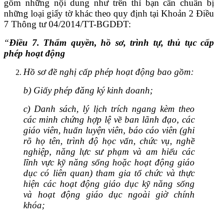
gồm những nội dung như trên thì bạn cần chuẩn bị
những loại giấy tờ khác theo quy định tại Khoản 2 Điều
7 Thông tư 04/2014/TT-BGDĐT:
“
Điều 7. Thẩm quyền, hồ sơ, trình tự, thủ tục cấp
phép hoạt động
Hồ sơ đề nghị cấp phép hoạt động bao gồm:
b) Giấy phép đăng ký kinh doanh;
c) Danh sách, lý lịch trích ngang kèm theo
các minh chứng hợp lệ về ban lãnh đạo, các
giáo viên, huấn luyện viên, báo cáo viên (ghi
rõ họ tên, trình độ học vấn, chức vụ, nghề
nghiệp, năng lực sư phạm và am hiểu các
lĩnh vực kỹ năng sống hoặc hoạt động giáo
dục có liên quan) tham gia tổ chức và thực
hiện các hoạt động giáo dục kỹ năng sống
và hoạt động giáo dục ngoài giờ chính
khóa;