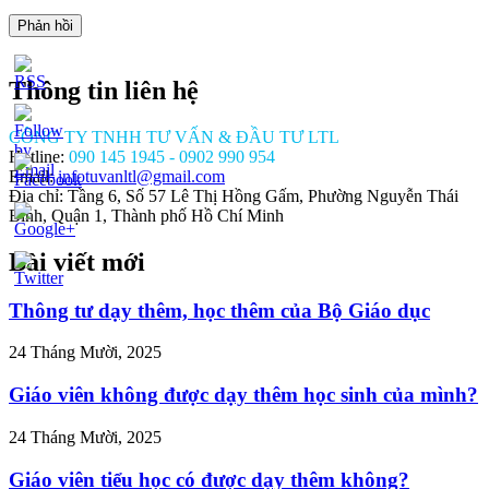
Thông tin liên hệ
CÔNG TY TNHH TƯ VẤN & ĐẦU TƯ LTL
Hotline:
090 145 1945 - 0902 990 954
Email:
infotuvanltl@gmail.com
Địa chỉ: Tầng 6, Số 57 Lê Thị Hồng Gấm, Phường Nguyễn Thái
Bình, Quận 1, Thành phố Hồ Chí Minh
Bài viết mới
//tuvanltl.com/de-
nh-
ung-
Thông tư dạy thêm, học thêm của Bộ Giáo dục
ao-
y-
24 Tháng Mười, 2025
>
Giáo viên không được dạy thêm học sinh của mình?
24 Tháng Mười, 2025
Giáo viên tiểu học có được dạy thêm không?