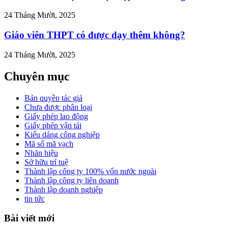
24 Tháng Mười, 2025
Giáo viên THPT có được dạy thêm không?
24 Tháng Mười, 2025
Chuyên mục
Bản quyền tác giả
Chưa được phân loại
Giấy phép lao động
Giấy phép vận tải
Kiểu dáng công nghiệp
Mã số mã vạch
Nhãn hiệu
Sở hữu trí tuệ
Thành lập công ty 100% vốn nước ngoài
Thành lập công ty liên doanh
Thành lập doanh nghiệp
tin tức
Bài viết mới