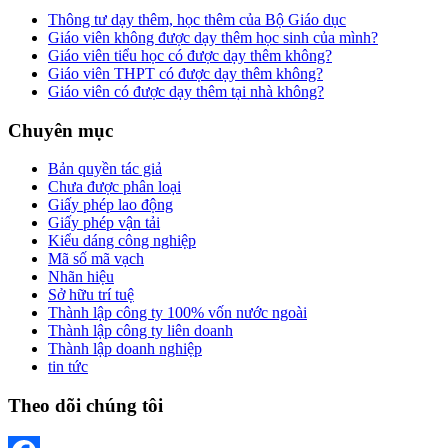
Thông tư dạy thêm, học thêm của Bộ Giáo dục
Giáo viên không được dạy thêm học sinh của mình?
Giáo viên tiểu học có được dạy thêm không?
Giáo viên THPT có được dạy thêm không?
Giáo viên có được dạy thêm tại nhà không?
Chuyên mục
Bản quyền tác giả
Chưa được phân loại
Giấy phép lao động
Giấy phép vận tải
Kiểu dáng công nghiệp
Mã số mã vạch
Nhãn hiệu
Sở hữu trí tuệ
Thành lập công ty 100% vốn nước ngoài
Thành lập công ty liên doanh
Thành lập doanh nghiệp
tin tức
Theo dõi chúng tôi